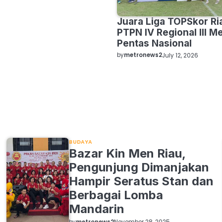
Juara Liga TOPSkor Ri
PTPN IV Regional III Me
Pentas Nasional
by
metronews2
July 12, 2026
BUDAYA
Bazar Kin Men Riau,
Pengunjung Dimanjakan
Hampir Seratus Stan dan
Berbagai Lomba
Mandarin
by
metronews2