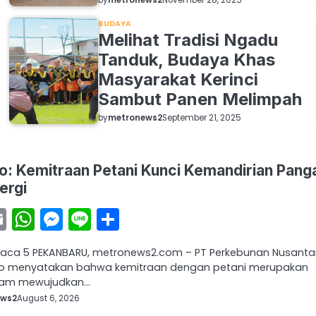
November 28, 2025
BUDAYA
Melihat Tradisi Ngadu
Tanduk, Budaya Khas
Masyarakat Kerinci
Sambut Panen Melimpah
by
metronews2
September 21, 2025
: Kemitraan Petani Kunci Kemandirian Pang
ergi
acebook
Email
WhatsApp
Messenger
Line
Share
baca 5 PEKANBARU, metronews2.com – PT Perkebunan Nusanta
Co menyatakan bahwa kemitraan dengan petani merupakan
alam mewujudkan…
ews2
August 6, 2026