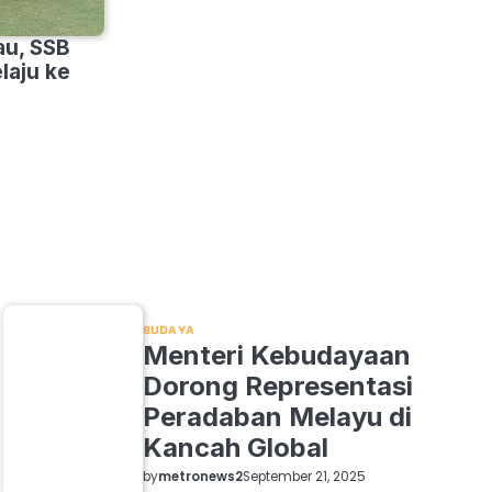
au, SSB
laju ke
BUDAYA
Menteri Kebudayaan
Dorong Representasi
Peradaban Melayu di
Kancah Global
by
metronews2
September 21, 2025