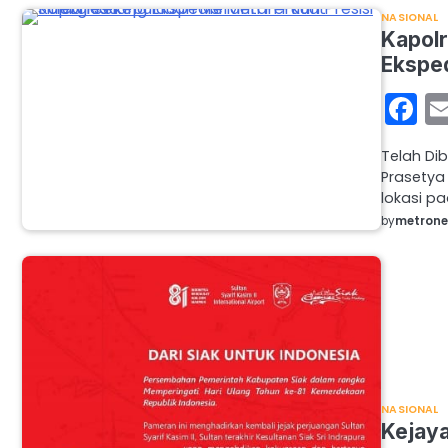
NASIONAL
Kapolr
Eksped
F
Telah Di
Prasetya
lokasi p
by
metron
NASIONAL
Kejaya