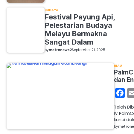
BUDAYA
Festival Payung Api,
Pelestarian Budaya
Melayu Bermakna
Sangat Dalam
by
metronews2
September 21, 2025
RIAU
PalmCo
dan En
F
Telah Di
IV Palm
kunci d
by
metron