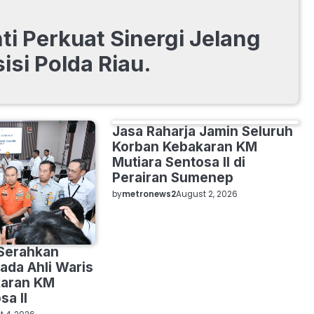
i Perkuat Sinergi Jelang
isi Polda Riau.
Jasa Raharja Jamin Seluruh
NASIONAL
Korban Kebakaran KM
Mutiara Sentosa II di
Perairan Sumenep
by
metronews2
August 2, 2026
 Serahkan
ada Ahli Waris
karan KM
sa II