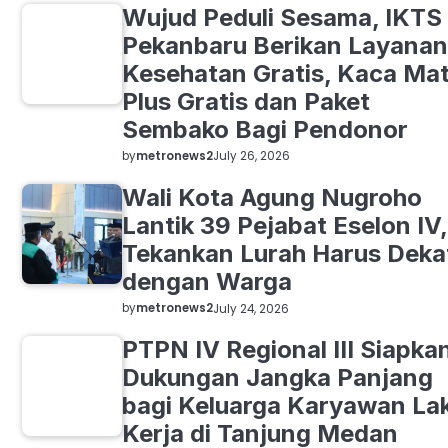
Wujud Peduli Sesama, IKTS
Pekanbaru Berikan Layanan
Kesehatan Gratis, Kaca Ma
Plus Gratis dan Paket
Sembako Bagi Pendonor
by
metronews2
July 26, 2026
Wali Kota Agung Nugroho
Lantik 39 Pejabat Eselon IV,
Tekankan Lurah Harus Deka
dengan Warga
by
metronews2
July 24, 2026
PTPN IV Regional III Siapka
Dukungan Jangka Panjang
bagi Keluarga Karyawan La
Kerja di Tanjung Medan