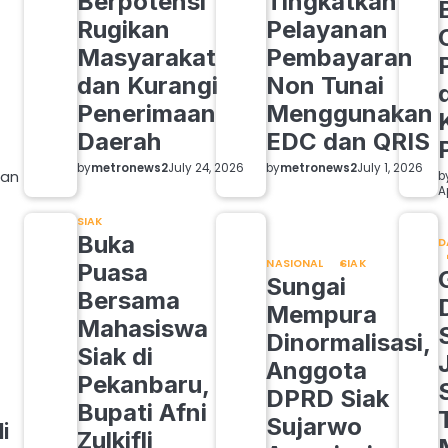
Berpotensi
Tingkatkan
Rugikan
Pelayanan
g
Masyarakat
Pembayaran
dan Kurangi
Non Tunai
Penerimaan
Menggunakan
Daerah
EDC dan QRIS
by
metronews2
by
metronews2
July 24, 2026
July 1, 2026
uan
b
A
SIAK
Buka
D
NASIONAL
SIAK
Puasa
Sungai
Bersama
Mempura
Mahasiswa
Dinormalisasi,
Siak di
Anggota
Pekanbaru,
DPRD Siak
Bupati Afni
Sujarwo
i
Zulkifli