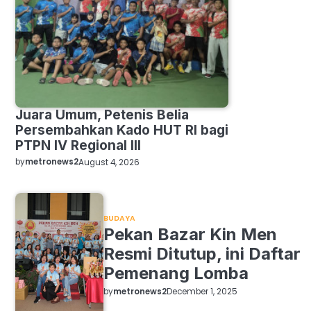
Juara Umum, Petenis Belia
Persembahkan Kado HUT RI bagi
PTPN IV Regional III
by
metronews2
August 4, 2026
BUDAYA
Pekan Bazar Kin Men
Resmi Ditutup, ini Daftar
Pemenang Lomba
by
metronews2
December 1, 2025