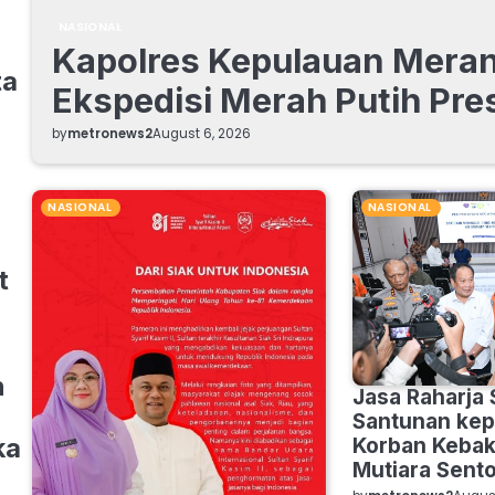
NASIONAL
Kapolres Kepulauan Merant
ta
Ekspedisi Merah Putih Pres
by
metronews2
August 6, 2026
NASIONAL
NASIONAL
t
n
Jasa Raharja
Santunan kep
ka
Korban Keba
Mutiara Sento