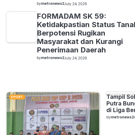
by
metronews2
July 24, 2026
FORMADAM SK 59:
Ketidakpastian Status Tana
Berpotensi Rugikan
Masyarakat dan Kurangi
Penerimaan Daerah
by
metronews2
July 24, 2026
Grid Posts
Tampil So
SPORT
SPORT
Putra Bu
di Liga Be
by
metronews2