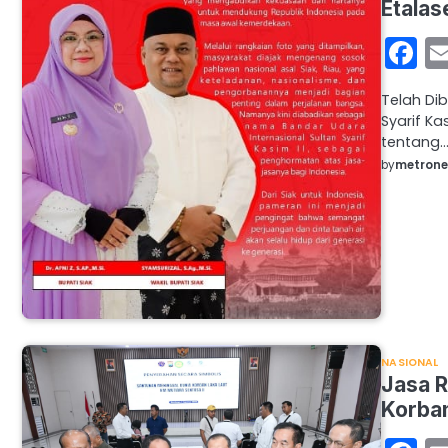
Etalas
F
Telah Di
Syarif K
tentang
by
metron
NASIONAL
Jasa R
Korban