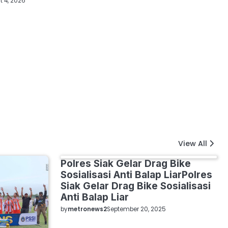
 4, 2026
View All
Polres Siak Gelar Drag Bike
SIAK
SPORT
Sosialisasi Anti Balap LiarPolres
Siak Gelar Drag Bike Sosialisasi
Anti Balap Liar
by
metronews2
September 20, 2025