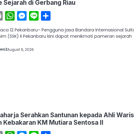
e Sejarah di Gerbang Riau
acebook
Email
WhatsApp
Messenger
Line
Share
baca 12 Pekanbaru– Pengguna jasa Bandara Internasional Sult
asim (SSK) II Pekanbaru kini dapat menikmati pameran sejarah
…
ews2
August 6, 2026
aharja Serahkan Santunan kepada Ahli Wari
 Kebakaran KM Mutiara Sentosa II