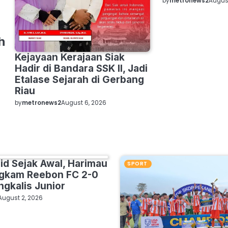
by
metronews2
August
h
Kejayaan Kerajaan Siak
Hadir di Bandara SSK II, Jadi
Etalase Sejarah di Gerbang
Riau
by
metronews2
August 6, 2026
lid Sejak Awal, Harimau
SPORT
ngkam Reebon FC 2-0
ngkalis Junior
August 2, 2026