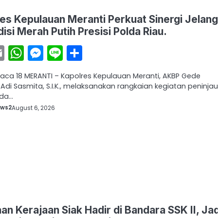
es Kepulauan Meranti Perkuat Sinergi Jelan
isi Merah Putih Presisi Polda Riau.
acebook
Email
WhatsApp
Messenger
Line
Share
baca 18 MERANTI – Kapolres Kepulauan Meranti, AKBP Gede
 Adi Sasmita, S.I.K., melaksanakan rangkaian kegiatan peninja
ada…
ews2
August 6, 2026
an Kerajaan Siak Hadir di Bandara SSK II, Jad