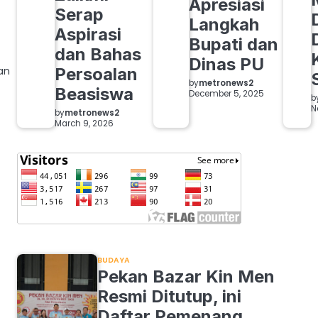
Apresiasi
Serap
Langkah
Aspirasi
Bupati dan
dan Bahas
Dinas PU
Persoalan
an
by
metronews2
Beasiswa
December 5, 2025
b
N
by
metronews2
March 9, 2026
BUDAYA
s
Pekan Bazar Kin Men
Resmi Ditutup, ini
Daftar Pemenang