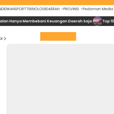
NDIDIKAN
SPORT
TEKNOLOGI
DAERAH
PROVINSI
Pedoman Media 
 Hanya Membebani Keuangan Daerah Saja.
Top 10 Nega
Berita Utama
ll