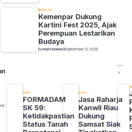
BUDAYA
Kemenpar Dukung
Kartini Fest 2025, Ajak
Perempuan Lestarikan
Budaya
by
metronews2
September 21, 2025
--
an
>
S
SIAK
SIAK
FORMADAM
Jasa Raharja
ra
SK 59:
Kanwil Riau
Ketidakpastian
Dukung
Status Tanah
Samsat Siak