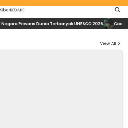
Siber
REDAKSI
ra Pewaris Dunia Terbanyak UNESCO 2025
Cacar Monyet
View All