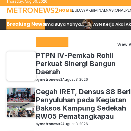
Thursday, Aug 06, 2026
to
METRONEWS2
HOME
BUDAYA
KRIMINAL
NASIONAL
PE
content
Breaking News
mad SAW bersama Buya Yahya.
ASN Kerja Akal Akalan
Top News
View A
PTPN IV-Pemkab Rohil
Perkuat Sinergi Bangun
Daerah
by
metronews2
August 3, 2026
Cegah IRET, Densus 88 Beri
Penyuluhan pada Kegiatan
Baksos Kampung Sedekah
RW05 Pematangkapau
by
metronews2
August 3, 2026