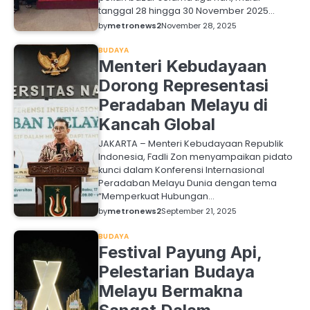
tanggal 28 hingga 30 November 2025…
by
metronews2
November 28, 2025
BUDAYA
Menteri Kebudayaan
Dorong Representasi
Peradaban Melayu di
Kancah Global
JAKARTA – Menteri Kebudayaan Republik
Indonesia, Fadli Zon menyampaikan pidato
kunci dalam Konferensi Internasional
Peradaban Melayu Dunia dengan tema
“Memperkuat Hubungan…
by
metronews2
September 21, 2025
BUDAYA
Festival Payung Api,
Pelestarian Budaya
Melayu Bermakna