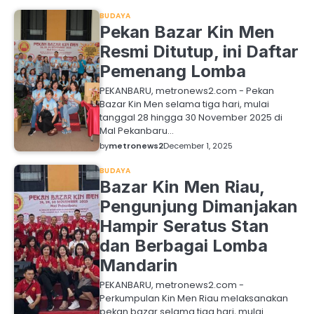
BUDAYA
Pekan Bazar Kin Men
Resmi Ditutup, ini Daftar
Pemenang Lomba
PEKANBARU, metronews2.com - Pekan
Bazar Kin Men selama tiga hari, mulai
tanggal 28 hingga 30 November 2025 di
Mal Pekanbaru…
by
metronews2
December 1, 2025
BUDAYA
Bazar Kin Men Riau,
Pengunjung Dimanjakan
Hampir Seratus Stan
dan Berbagai Lomba
Mandarin
PEKANBARU, metronews2.com -
Perkumpulan Kin Men Riau melaksanakan
pekan bazar selama tiga hari, mulai