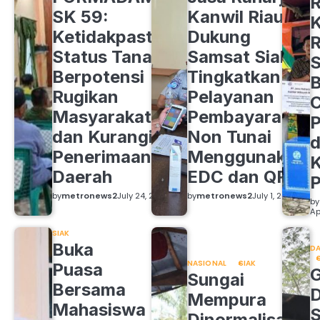
R
SK 59:
Kanwil Riau
K
Ketidakpastian
Dukung
R
Status Tanah
Samsat Siak
S
Berpotensi
Tingkatkan
B
Rugikan
Pelayanan
C
Masyarakat
Pembayaran
P
dan Kurangi
Non Tunai
d
Penerimaan
Menggunakan
K
Daerah
EDC dan QRIS
by
metronews2
July 24, 2026
by
metronews2
July 1, 2026
by
Ap
SIAK
Buka
DA
NASIONAL
SIAK
Puasa
Sungai
Bersama
Mempura
Mahasiswa
S
Dinormalisasi,