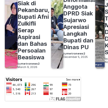
Siak di
J
Anggota
Pekanbaru,
S
DPRD Siak
Bupati Afni
Sujarwo
Zulkifli
M
Apresiasi
Serap
D
Langkah
Aspirasi
D
Bupati dan
dan Bahas
Dinas PU
Persoalan
S
by
metronews2
Beasiswa
December 5, 2025
by
No
by
metronews2
March 9, 2026