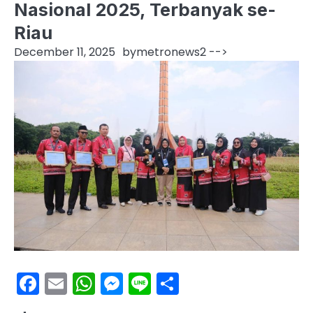
Nasional 2025, Terbanyak se-
Riau
December 11, 2025
by
metronews2
-->
Facebook
Email
WhatsApp
Messenger
Line
Share