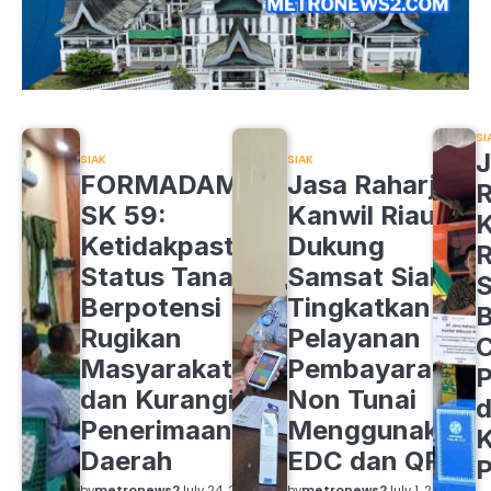
SI
J
SIAK
SIAK
FORMADAM
Jasa Raharja
R
SK 59:
Kanwil Riau
K
Ketidakpastian
Dukung
R
Status Tanah
Samsat Siak
S
Berpotensi
Tingkatkan
B
Rugikan
Pelayanan
C
Masyarakat
Pembayaran
P
dan Kurangi
Non Tunai
d
Penerimaan
Menggunakan
K
Daerah
EDC dan QRIS
by
metronews2
July 24, 2026
by
metronews2
July 1, 2026