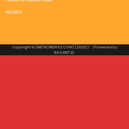
REDAKSI
Copyright © [METRONEWS2.COM] [2025] |
| Powered by
RAYUNET.ID
.