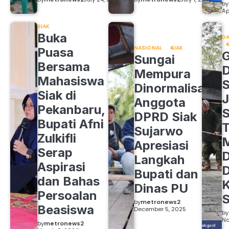
by
Ap
SIAK
Buka
DA
NASIONAL
SIAK
Puasa
Sungai
Bersama
Mempura
Mahasiswa
S
Dinormalisasi,
Siak di
J
Anggota
Pekanbaru,
S
DPRD Siak
Bupati Afni
Sujarwo
Zulkifli
M
Apresiasi
Serap
D
Langkah
Aspirasi
D
Bupati dan
dan Bahas
Dinas PU
Persoalan
S
by
metronews2
Beasiswa
December 5, 2025
by
No
by
metronews2