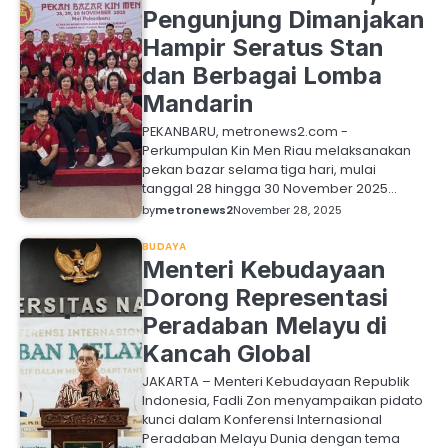
Pengunjung Dimanjakan
Hampir Seratus Stan
dan Berbagai Lomba
Mandarin
PEKANBARU, metronews2.com -
Perkumpulan Kin Men Riau melaksanakan
pekan bazar selama tiga hari, mulai
tanggal 28 hingga 30 November 2025…
by
metronews2
November 28, 2025
BUDAYA
Menteri Kebudayaan
Dorong Representasi
Peradaban Melayu di
Kancah Global
JAKARTA – Menteri Kebudayaan Republik
Indonesia, Fadli Zon menyampaikan pidato
kunci dalam Konferensi Internasional
Peradaban Melayu Dunia dengan tema