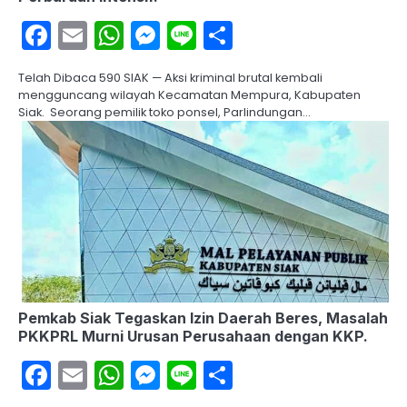
Facebook
Email
WhatsApp
Messenger
Line
Share
Telah Dibaca 590 SIAK — Aksi kriminal brutal kembali
mengguncang wilayah Kecamatan Mempura, Kabupaten
Siak. Seorang pemilik toko ponsel, Parlindungan…
Pemkab Siak Tegaskan Izin Daerah Beres, Masalah
PKKPRL Murni Urusan Perusahaan dengan KKP.
Facebook
Email
WhatsApp
Messenger
Line
Share