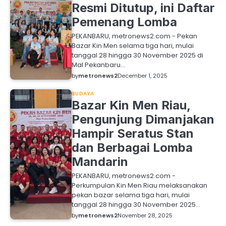
Resmi Ditutup, ini Daftar
Pemenang Lomba
PEKANBARU, metronews2.com - Pekan
Bazar Kin Men selama tiga hari, mulai
tanggal 28 hingga 30 November 2025 di
Mal Pekanbaru…
by
metronews2
December 1, 2025
BUDAYA
Bazar Kin Men Riau,
Pengunjung Dimanjakan
Hampir Seratus Stan
dan Berbagai Lomba
Mandarin
PEKANBARU, metronews2.com -
Perkumpulan Kin Men Riau melaksanakan
pekan bazar selama tiga hari, mulai
tanggal 28 hingga 30 November 2025…
by
metronews2
November 28, 2025