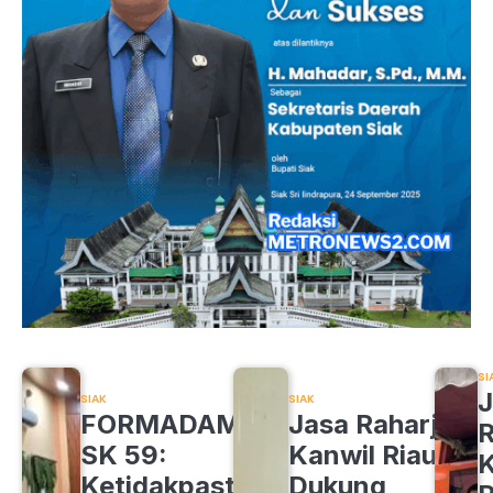
SI
J
SIAK
SIAK
FORMADAM
Jasa Raharja
R
SK 59:
Kanwil Riau
K
Ketidakpastian
Dukung