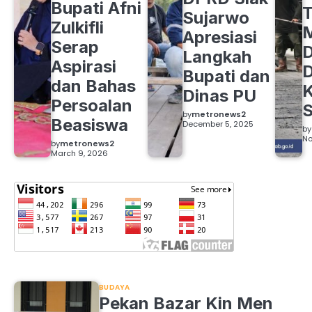
Bupati Afni
Sujarwo
Zulkifli
M
Apresiasi
Serap
D
Langkah
Aspirasi
D
Bupati dan
dan Bahas
Dinas PU
Persoalan
S
by
metronews2
Beasiswa
December 5, 2025
by
No
by
metronews2
March 9, 2026
BUDAYA
Pekan Bazar Kin Men