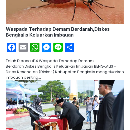
Waspada Terhadap Demam Berdarah,Diskes
Bengkalis Keluarkan Imbauan
Facebook
Email
WhatsApp
Messenger
Line
Share
Telah Dibaca 414 Waspada Terhadap Demam
Berdarah,Diskes Bengkalis Keluarkan Imbauan BENGKALIS –
Dinas Kesehatan (Dinkes) Kabupaten Bengkalis mengeluarkan
imbauan penting…