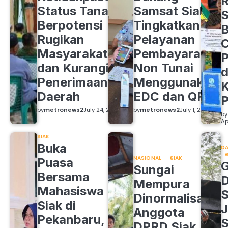
R
Status Tanah
Samsat Siak
S
Berpotensi
Tingkatkan
B
Rugikan
Pelayanan
C
Masyarakat
Pembayaran
P
dan Kurangi
Non Tunai
d
Penerimaan
Menggunakan
K
Daerah
EDC dan QRIS
by
metronews2
July 24, 2026
by
metronews2
July 1, 2026
by
Ap
SIAK
Buka
DA
NASIONAL
SIAK
Puasa
Sungai
Bersama
Mempura
Mahasiswa
S
Dinormalisasi,
Siak di
J
Anggota
Pekanbaru,
S
DPRD Siak