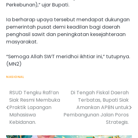
Perkebunan),” ujar Bupati.
Ia berharap upaya tersebut mendapat dukungan
pemerintah pusat demi keadilan bagi daerah
penghasil sawit dan peningkatan kesejahteraan
masyarakat.
“Semoga Allah SWT meridhoi ikhtiar ini,” tutupnya.
(MN2)
NASIONAL
RSUD Tengku Rafi’an
Di Tengah Fiskal Daerah
Post
Siak Resmi Membuka
Terbatas, Bupati Siak
navigation
Praktik Lapangan
Amankan APBN untuk
Mahasiswa
Pembangunan Jalan Poros
Kebidanan.
Strategis.