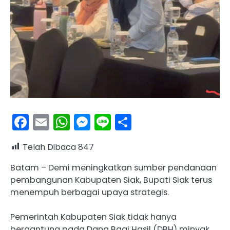
Facebook
Email
WhatsApp
Messenger
Line
Share
Telah Dibaca
847
Batam – Demi meningkatkan sumber pendanaan
pembangunan Kabupaten Siak, Bupati Siak terus
menempuh berbagai upaya strategis.
Pemerintah Kabupaten Siak tidak hanya
bergantung pada Dana Bagi Hasil (DBH) minyak