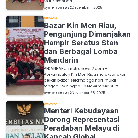
Mal Pekanbaru…
by
metronews2
December 1, 2025
BUDAYA
Bazar Kin Men Riau,
Pengunjung Dimanjakan
Hampir Seratus Stan
dan Berbagai Lomba
Mandarin
PEKANBARU, metronews2.com -
Perkumpulan Kin Men Riau melaksanakan
pekan bazar selama tiga hari, mulai
tanggal 28 hingga 30 November 2025…
by
metronews2
November 28, 2025
BUDAYA
Menteri Kebudayaan
Dorong Representasi
Peradaban Melayu di
Kancah Global