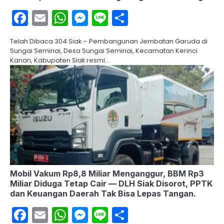
Facebook
Email
WhatsApp
Messenger
Line
Share
Telah Dibaca 304 Siak – Pembangunan Jembatan Garuda di
Sungai Seminai, Desa Sungai Seminai, Kecamatan Kerinci
Kanan, Kabupaten Siak resmi…
Mobil Vakum Rp8,8 Miliar Menganggur, BBM Rp3
Miliar Diduga Tetap Cair — DLH Siak Disorot, PPTK
dan Keuangan Daerah Tak Bisa Lepas Tangan.
Facebook
Email
WhatsApp
Messenger
Line
Share