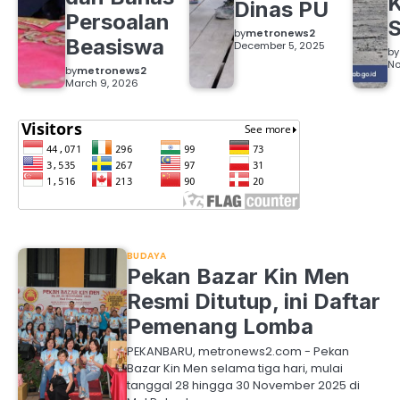
Dinas PU
Persoalan
S
by
metronews2
Beasiswa
December 5, 2025
by
No
by
metronews2
March 9, 2026
BUDAYA
Pekan Bazar Kin Men
Resmi Ditutup, ini Daftar
Pemenang Lomba
PEKANBARU, metronews2.com - Pekan
Bazar Kin Men selama tiga hari, mulai
tanggal 28 hingga 30 November 2025 di