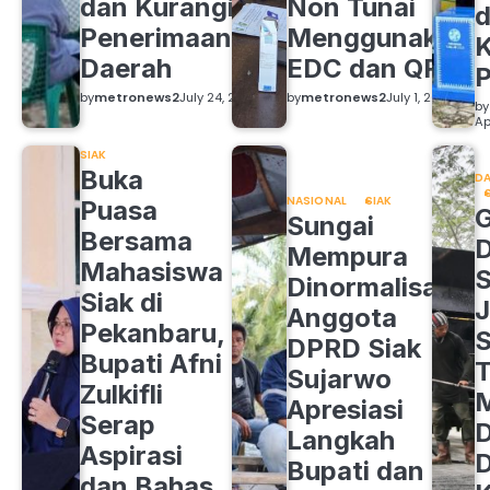
dan Kurangi
Non Tunai
d
Penerimaan
Menggunakan
K
Daerah
EDC dan QRIS
by
metronews2
July 24, 2026
by
metronews2
July 1, 2026
by
Ap
SIAK
Buka
DA
NASIONAL
SIAK
Puasa
Sungai
Bersama
Mempura
Mahasiswa
S
Dinormalisasi,
Siak di
J
Anggota
Pekanbaru,
S
DPRD Siak
Bupati Afni
Sujarwo
Zulkifli
M
Apresiasi
Serap
D
Langkah
Aspirasi
D
Bupati dan
dan Bahas