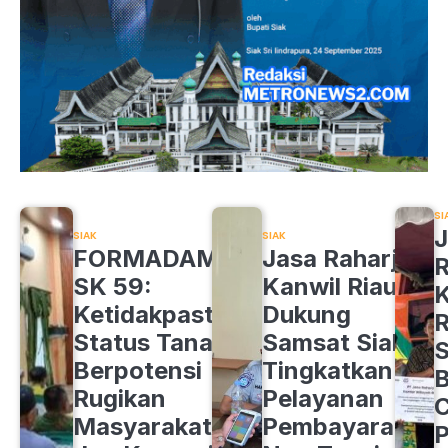
SI
J
SIAK
SIAK
FORMADAM
Jasa Raharja
R
SK 59:
Kanwil Riau
K
Ketidakpastian
Dukung
R
Status Tanah
Samsat Siak
S
Berpotensi
Tingkatkan
B
Rugikan
Pelayanan
C
Masyarakat
Pembayaran
P