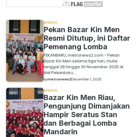
BUDAYA
Pekan Bazar Kin Men
Resmi Ditutup, ini Daftar
Pemenang Lomba
PEKANBARU, metronews2.com - Pekan
Bazar Kin Men selama tiga hari, mulai
tanggal 28 hingga 30 November 2025 di
Mal Pekanbaru…
by
metronews2
December 1, 2025
BUDAYA
Bazar Kin Men Riau,
Pengunjung Dimanjakan
Hampir Seratus Stan
dan Berbagai Lomba
Mandarin