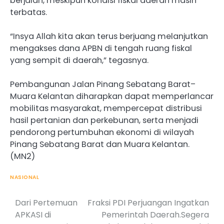
berjalan, meskipun kondisi fiskal daerah masih
terbatas.
“Insya Allah kita akan terus berjuang melanjutkan
mengakses dana APBN di tengah ruang fiskal
yang sempit di daerah,” tegasnya.
Pembangunan Jalan Pinang Sebatang Barat–
Muara Kelantan diharapkan dapat memperlancar
mobilitas masyarakat, mempercepat distribusi
hasil pertanian dan perkebunan, serta menjadi
pendorong pertumbuhan ekonomi di wilayah
Pinang Sebatang Barat dan Muara Kelantan.
(MN2)
NASIONAL
Dari Pertemuan
Fraksi PDI Perjuangan Ingatkan
Post
APKASI di
Pemerintah Daerah.Segera
navigation