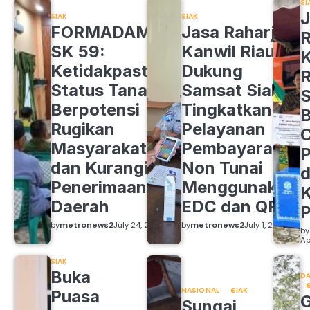
SI
J
SIAK
SIAK
FORMADAM
Jasa Raharja
R
SK 59:
Kanwil Riau
K
Ketidakpastian
Dukung
R
Status Tanah
Samsat Siak
S
Berpotensi
Tingkatkan
B
Rugikan
Pelayanan
C
Masyarakat
Pembayaran
P
dan Kurangi
Non Tunai
d
Penerimaan
Menggunakan
K
Daerah
EDC dan QRIS
by
metronews2
July 24, 2026
by
metronews2
July 1, 2026
by
Ap
SIAK
Buka
DA
NASIONAL
SIAK
Puasa
Sungai