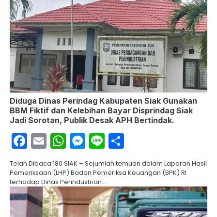
Diduga Dinas Perindag Kabupaten Siak Gunakan
BBM Fiktif dan Kelebihan Bayar Disprindag Siak
Jadi Sorotan, Publik Desak APH Bertindak.
Facebook
Email
WhatsApp
Messenger
Line
Share
Telah Dibaca 180 SIAK – Sejumlah temuan dalam Laporan Hasil
Pemeriksaan (LHP) Badan Pemeriksa Keuangan (BPK) RI
terhadap Dinas Perindustrian…