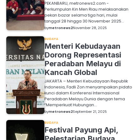
PEKANBARU, metronews2.com -
Perkumpulan Kin Men Riau melaksanakan
pekan bazar selama tiga hari, mulai
tanggal 28 hingga 30 November 2025…
by
metronews2
November 28, 2025
BUDAYA
Menteri Kebudayaan
Dorong Representasi
Peradaban Melayu di
Kancah Global
JAKARTA – Menteri Kebudayaan Republik
Indonesia, Fadli Zon menyampaikan pidato
kunci dalam Konferensi Internasional
Peradaban Melayu Dunia dengan tema
“Memperkuat Hubungan…
by
metronews2
September 21, 2025
BUDAYA
Festival Payung Api,
Pelestarian Budaya