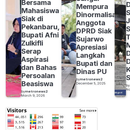
Bersama
Mempura
Mahasiswa
S
Dinormalisasi,
Siak di
J
Anggota
Pekanbaru,
S
DPRD Siak
Bupati Afni
Sujarwo
Zulkifli
M
Apresiasi
Serap
D
Langkah
Aspirasi
D
Bupati dan
dan Bahas
Dinas PU
Persoalan
S
by
metronews2
Beasiswa
December 5, 2025
by
No
by
metronews2
March 9, 2026