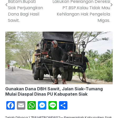
Batam.Bupati
Lakukan Pelelangan Dereksi
Siak Perjuangkan
PT.BSP.Kalau Tidak Mau
Dana Bagi Hasil
Kehilangan Hak Pengelola
Sawit.
Migas.
Gunakan Dana DBH Sawit, Jalan Siak–Tumang
Mulai Diaspal Dinas PU Kabupaten Siak
Facebook
Email
WhatsApp
Messenger
Line
Share
Telah Dibaca 1,758 METRONEWS2— Pemerintah Kabupaten Siak