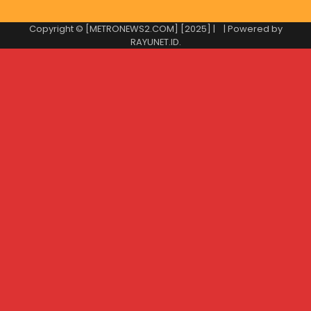
Copyright © [METRONEWS2.COM] [2025] |
| Powered by
RAYUNET.ID
.