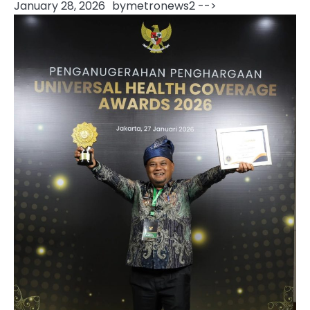
January 28, 2026
by
metronews2
-->