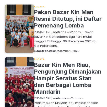
BUDAYA
Pekan Bazar Kin Men
Resmi Ditutup, ini Daftar
Pemenang Lomba
PEKANBARU, metronews2.com - Pekan
Bazar Kin Men selama tiga hari, mulai
tanggal 28 hingga 30 November 2025 di
Mal Pekanbaru…
by
metronews2
December 1, 2025
BUDAYA
Bazar Kin Men Riau,
Pengunjung Dimanjakan
Hampir Seratus Stan
dan Berbagai Lomba
Mandarin
PEKANBARU, metronews2.com -
Perkumpulan Kin Men Riau melaksanakan