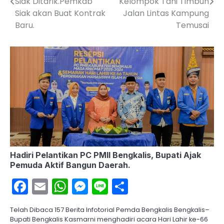
Siak Ditarik.Pemkab
Kelompok Tani Timbun
Siak akan Buat Kontrak
Jalan Lintas Kampung
Baru.
Temusai
Hadiri Pelantikan PC PMII Bengkalis, Bupati Ajak
Pemuda Aktif Bangun Daerah.
Facebook
Email
WhatsApp
Messenger
Line
Share
Telah Dibaca 157 Berita Infotorial Pemda Bengkalis Bengkalis–
Bupati Bengkalis Kasmarni menghadiri acara Hari Lahir ke-66