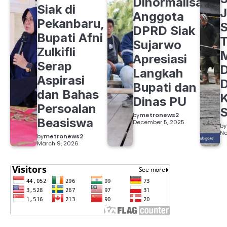
Dinormalisasi,
Siak di
J
Anggota
Pekanbaru,
S
DPRD Siak
Bupati Afni
Sujarwo
Zulkifli
M
Apresiasi
Serap
D
Langkah
Aspirasi
D
Bupati dan
dan Bahas
Dinas PU
Persoalan
S
by
metronews2
Beasiswa
December 5, 2025
by
No
by
metronews2
March 9, 2026