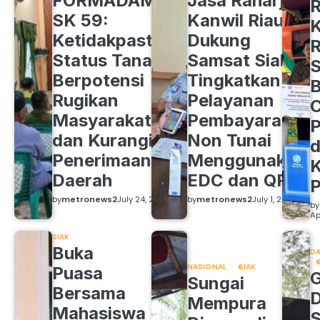
FORMADAM
Jasa Raharja
R
SK 59:
Kanwil Riau
K
Ketidakpastian
Dukung
R
Status Tanah
Samsat Siak
S
Berpotensi
Tingkatkan
B
Rugikan
Pelayanan
C
Masyarakat
Pembayaran
P
dan Kurangi
Non Tunai
d
Penerimaan
Menggunakan
K
Daerah
EDC dan QRIS
by
metronews2
July 24, 2026
by
metronews2
July 1, 2026
by
Ap
SIAK
Buka
DA
NASIONAL
SIAK
Puasa
Sungai
Bersama
Mempura
Mahasiswa
S