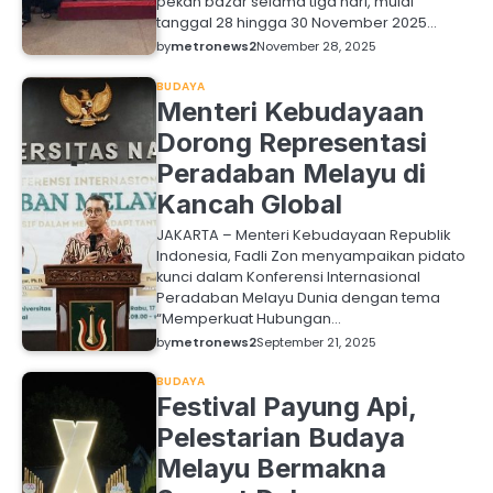
pekan bazar selama tiga hari, mulai
tanggal 28 hingga 30 November 2025…
by
metronews2
November 28, 2025
BUDAYA
Menteri Kebudayaan
Dorong Representasi
Peradaban Melayu di
Kancah Global
JAKARTA – Menteri Kebudayaan Republik
Indonesia, Fadli Zon menyampaikan pidato
kunci dalam Konferensi Internasional
Peradaban Melayu Dunia dengan tema
“Memperkuat Hubungan…
by
metronews2
September 21, 2025
BUDAYA
Festival Payung Api,
Pelestarian Budaya
Melayu Bermakna