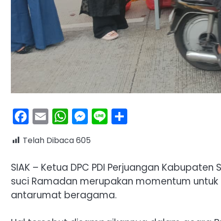
Facebook
Email
WhatsApp
Messenger
Line
Share
Telah Dibaca
605
SIAK – Ketua DPC PDI Perjuangan Kabupaten S
suci Ramadan merupakan momentum untuk me
antarumat beragama.