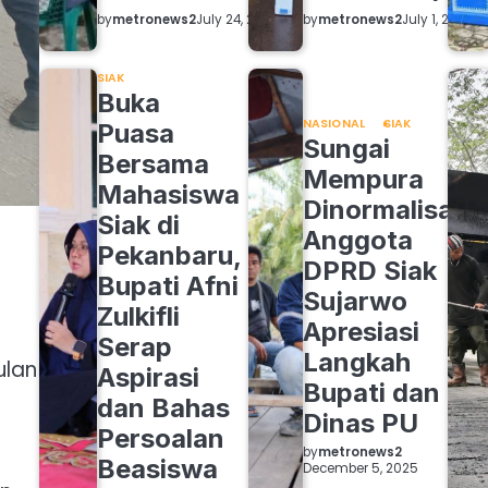
by
metronews2
by
metronews2
July 24, 2026
July 1, 2026
SIAK
Buka
NASIONAL
SIAK
Puasa
Sungai
Bersama
Mempura
Mahasiswa
Dinormalisasi,
Siak di
Anggota
Pekanbaru,
DPRD Siak
Bupati Afni
Sujarwo
Zulkifli
Apresiasi
Serap
Langkah
ulan
Aspirasi
Bupati dan
dan Bahas
Dinas PU
Persoalan
by
metronews2
Beasiswa
December 5, 2025