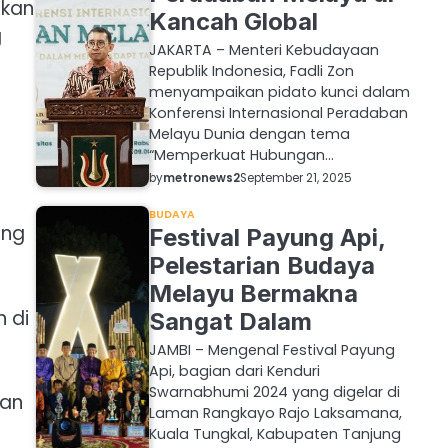
tkan
Kancah Global
g
JAKARTA – Menteri Kebudayaan
Republik Indonesia, Fadli Zon
menyampaikan pidato kunci dalam
Konferensi Internasional Peradaban
a
Melayu Dunia dengan tema
“Memperkuat Hubungan…
by
metronews2
September 21, 2025
BUDAYA
ing
Festival Payung Api,
Pelestarian Budaya
Melayu Bermakna
 di
Sangat Dalam
JAMBI – Mengenal Festival Payung
Api, bagian dari Kenduri
Swarnabhumi 2024 yang digelar di
kan
Laman Rangkayo Rajo Laksamana,
Kuala Tungkal, Kabupaten Tanjung