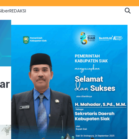
iber
REDAKSI
ar