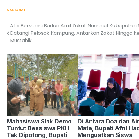
NASIONAL
Afni Bersama Badan Amil Zakat Nasional Kabupaten 
Post
Datangi Pelosok Kampung, Antarkan Zakat Hingga 
navigation
Mustahik.
Mahasiswa Siak Demo
Di Antara Doa dan Ai
Tuntut Beasiswa PKH
Mata, Bupati Afni Had
Tak Dipotong, Bupati
Menguatkan Siswa