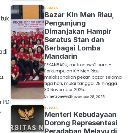
BUDAYA
Bazar Kin Men Riau,
ntuk
Pengunjung
Dimanjakan Hampir
Seratus Stan dan
Berbagai Lomba
adi
Mandarin
PEKANBARU, metronews2.com -
Perkumpulan Kin Men Riau
a.
melaksanakan pekan bazar selama
tiga hari, mulai tanggal 28 hingga
30 November 2025…
by
metronews2
November 28, 2025
 PDI
BUDAYA
,
Menteri Kebudayaan
Dorong Representasi
Peradaban Melayu di