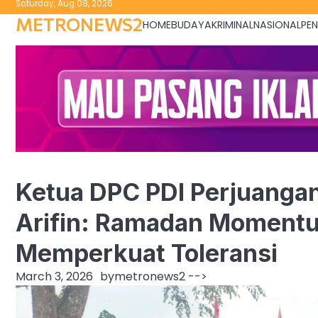
Saturday, Aug 08, 2026
to
METRONEWS2
HOME
BUDAYA
KRIMINAL
NASIONAL
PEN
content
Ketua DPC PDI Perjuangan
Arifin: Ramadan Moment
Memperkuat Toleransi
March 3, 2026
by
metronews2
-->