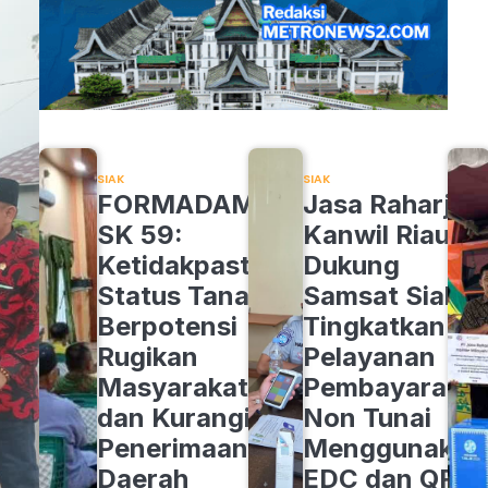
SIAK
SIAK
FORMADAM
Jasa Raharja
SK 59:
Kanwil Riau
Ketidakpastian
Dukung
Status Tanah
Samsat Siak
Berpotensi
Tingkatkan
Rugikan
Pelayanan
Masyarakat
Pembayaran
dan Kurangi
Non Tunai
Penerimaan
Menggunakan
Daerah
EDC dan QRIS