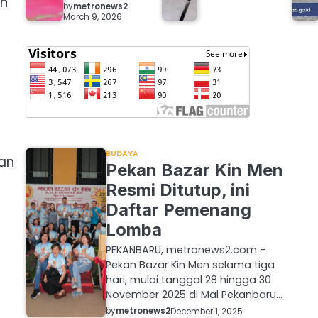
an
by
metronews2
March 9, 2026
BUDAYA
an
Pekan Bazar Kin Men
Resmi Ditutup, ini
Daftar Pemenang
Lomba
PEKANBARU, metronews2.com -
Pekan Bazar Kin Men selama tiga
hari, mulai tanggal 28 hingga 30
November 2025 di Mal Pekanbaru…
by
metronews2
December 1, 2025