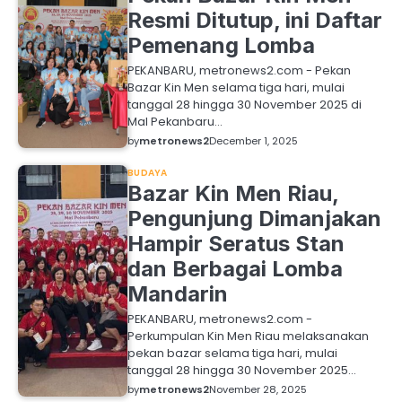
Resmi Ditutup, ini Daftar
Pemenang Lomba
PEKANBARU, metronews2.com - Pekan
Bazar Kin Men selama tiga hari, mulai
tanggal 28 hingga 30 November 2025 di
Mal Pekanbaru…
by
metronews2
December 1, 2025
BUDAYA
Bazar Kin Men Riau,
Pengunjung Dimanjakan
Hampir Seratus Stan
dan Berbagai Lomba
Mandarin
PEKANBARU, metronews2.com -
Perkumpulan Kin Men Riau melaksanakan
pekan bazar selama tiga hari, mulai
tanggal 28 hingga 30 November 2025…
by
metronews2
November 28, 2025