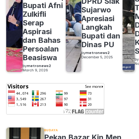
DPRD Siak
Bupati Afni
Sujarwo
Zulkifli
M
Apresiasi
Serap
D
Langkah
Aspirasi
D
Bupati dan
dan Bahas
Dinas PU
Persoalan
S
by
metronews2
Beasiswa
December 5, 2025
by
No
by
metronews2
March 9, 2026
BUDAYA
Pekan Bazar Kin Men