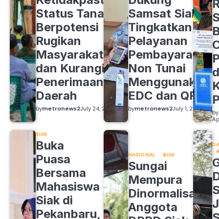
R
Status Tanah
Samsat Siak
S
Berpotensi
Tingkatkan
B
Rugikan
Pelayanan
C
Masyarakat
Pembayaran
P
dan Kurangi
Non Tunai
d
Penerimaan
Menggunakan
K
Daerah
EDC dan QRIS
by
metronews2
July 24, 2026
by
metronews2
July 1, 2026
by
Ap
SIAK
Buka
DA
NASIONAL
SIAK
Puasa
Sungai
Bersama
Mempura
Mahasiswa
S
Dinormalisasi,
Siak di
J
Anggota
Pekanbaru,
S