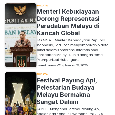
BUDAYA
Menteri Kebudayaan
Dorong Representasi
Peradaban Melayu di
Kancah Global
JAKARTA – Menteri Kebudayaan Republik
Indonesia, Fadli Zon menyampaikan pidato
kunci dalam Konferensi Internasional
Peradaban Melayu Dunia dengan tema
“Memperkuat Hubungan…
by
metronews2
September 21, 2025
BUDAYA
Festival Payung Api,
Pelestarian Budaya
Melayu Bermakna
Sangat Dalam
JAMBI – Mengenal Festival Payung Api,
bagian dari Kenduri Swarnabhumi 2024