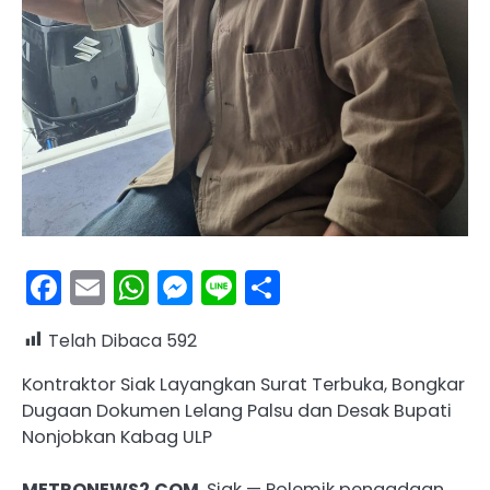
Facebook
Email
WhatsApp
Messenger
Line
Share
Telah Dibaca
592
Kontraktor Siak Layangkan Surat Terbuka, Bongkar
Dugaan Dokumen Lelang Palsu dan Desak Bupati
Nonjobkan Kabag ULP
METRONEWS2.COM
, Siak — Polemik pengadaan