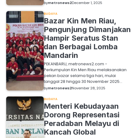
by
metronews2
December 1, 2025
BUDAYA
Bazar Kin Men Riau,
Pengunjung Dimanjakan
Hampir Seratus Stan
dan Berbagai Lomba
Mandarin
PEKANBARU, metronews2.com -
Perkumpulan Kin Men Riau melaksanakan
pekan bazar selama tiga hari, mulai
tanggal 28 hingga 30 November 2025…
by
metronews2
November 28, 2025
BUDAYA
Menteri Kebudayaan
Dorong Representasi
Peradaban Melayu di
Kancah Global