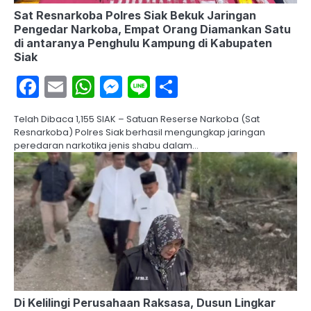
Sat Resnarkoba Polres Siak Bekuk Jaringan
Pengedar Narkoba, Empat Orang Diamankan Satu
di antaranya Penghulu Kampung di Kabupaten
Siak
Facebook
Email
WhatsApp
Messenger
Line
Share
Telah Dibaca 1,155 SIAK – Satuan Reserse Narkoba (Sat
Resnarkoba) Polres Siak berhasil mengungkap jaringan
peredaran narkotika jenis shabu dalam…
Di Kelilingi Perusahaan Raksasa, Dusun Lingkar