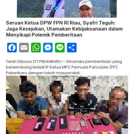
Seruan Ketua DPW FPN RI Riau, Syafri Teguh:
Jaga Kesejukan, Utamakan Kebijaksanaan dalam
Menyikapi Polemik Pemberitaan
Facebook
Email
WhatsApp
Messenger
Line
Share
Telah Dibaca 217 PEKANBARU — Dinamika pemberitaan yang
berkembang terkait IP Ketua MPC Pemuda Pancasila (PP)
Pekanbaru dengan tokoh masyarakat…