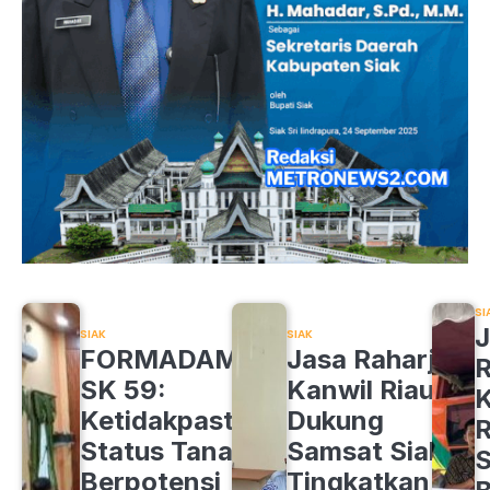
SI
J
SIAK
SIAK
FORMADAM
Jasa Raharja
R
SK 59:
Kanwil Riau
K
Ketidakpastian
Dukung
R
Status Tanah
Samsat Siak
S
Berpotensi
Tingkatkan