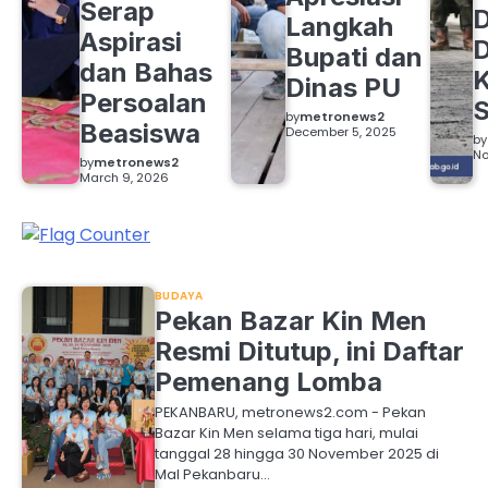
Serap
D
Langkah
Aspirasi
D
Bupati dan
dan Bahas
Dinas PU
Persoalan
S
by
metronews2
Beasiswa
December 5, 2025
by
No
by
metronews2
March 9, 2026
BUDAYA
Pekan Bazar Kin Men
Resmi Ditutup, ini Daftar
Pemenang Lomba
PEKANBARU, metronews2.com - Pekan
Bazar Kin Men selama tiga hari, mulai
tanggal 28 hingga 30 November 2025 di
Mal Pekanbaru…