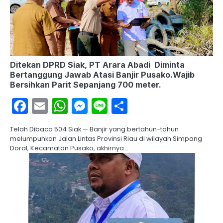
Ditekan DPRD Siak, PT Arara Abadi Diminta
Bertanggung Jawab Atasi Banjir Pusako.Wajib
Bersihkan Parit Sepanjang 700 meter.
Facebook
Email
WhatsApp
Messenger
Line
Share
Telah Dibaca 504 Siak — Banjir yang bertahun-tahun
melumpuhkan Jalan Lintas Provinsi Riau di wilayah Simpang
Doral, Kecamatan Pusako, akhirnya…