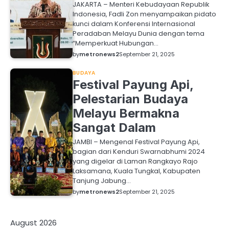
JAKARTA – Menteri Kebudayaan Republik
Indonesia, Fadli Zon menyampaikan pidato
kunci dalam Konferensi Internasional
Peradaban Melayu Dunia dengan tema
“Memperkuat Hubungan…
by
metronews2
September 21, 2025
BUDAYA
Festival Payung Api,
Pelestarian Budaya
Melayu Bermakna
Sangat Dalam
JAMBI – Mengenal Festival Payung Api,
bagian dari Kenduri Swarnabhumi 2024
yang digelar di Laman Rangkayo Rajo
Laksamana, Kuala Tungkal, Kabupaten
Tanjung Jabung…
by
metronews2
September 21, 2025
August 2026