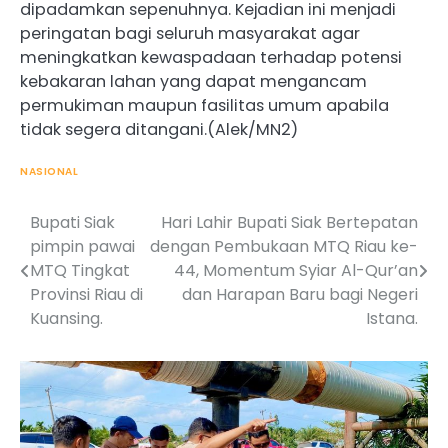
dipadamkan sepenuhnya. Kejadian ini menjadi
peringatan bagi seluruh masyarakat agar
meningkatkan kewaspadaan terhadap potensi
kebakaran lahan yang dapat mengancam
permukiman maupun fasilitas umum apabila
tidak segera ditangani.(Alek/MN2)
NASIONAL
Bupati Siak
Hari Lahir Bupati Siak Bertepatan
Post
pimpin pawai
dengan Pembukaan MTQ Riau ke-
navigation
MTQ Tingkat
44, Momentum Syiar Al-Qur’an
Provinsi Riau di
dan Harapan Baru bagi Negeri
Kuansing.
Istana.