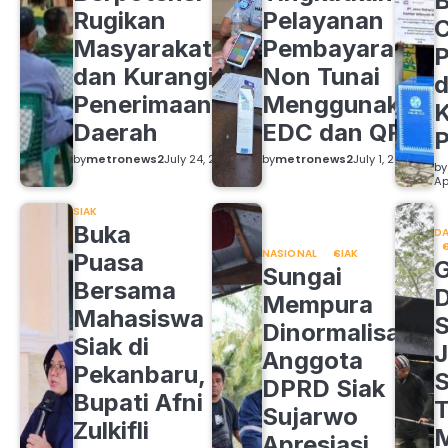
B
Rugikan
Pelayanan
C
Masyarakat
Pembayaran
P
dan Kurangi
Non Tunai
d
Penerimaan
Menggunakan
K
Daerah
EDC dan QRIS
by
metronews2
July 24, 2026
by
metronews2
July 1, 2026
by
Ap
SIAK
Buka
DA
NASIONAL
SIAK
Puasa
Sungai
Bersama
Mempura
Mahasiswa
S
Dinormalisasi,
Siak di
J
Anggota
Pekanbaru,
S
DPRD Siak
Bupati Afni
Sujarwo
Zulkifli
M
Apresiasi