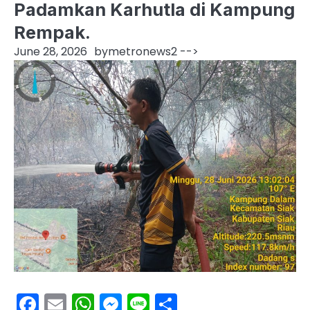
Padamkan Karhutla di Kampung
Rempak.
June 28, 2026
by
metronews2
-->
Facebook
Email
WhatsApp
Messenger
Line
Share