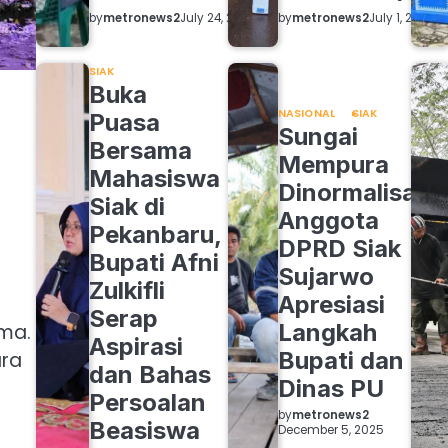
by
metronews2
by
metronews2
July 24, 2026
July 1, 2026
SIAK
Buka
NASIONAL
SIAK
Puasa
Sungai
Bersama
Mempura
Mahasiswa
Dinormalisasi,
Siak di
Anggota
Pekanbaru,
DPRD Siak
Bupati Afni
Sujarwo
Zulkifli
Apresiasi
Serap
Langkah
ama.
Aspirasi
Bupati dan
ara
dan Bahas
Dinas PU
Persoalan
by
metronews2
Beasiswa
December 5, 2025