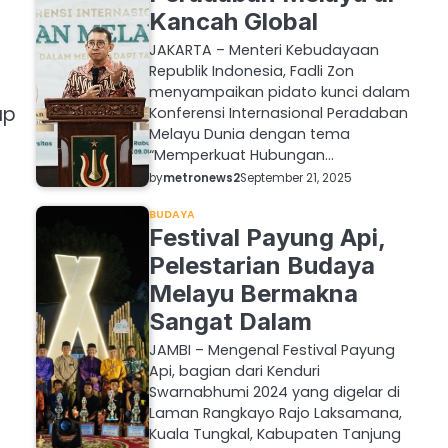
Kancah Global
JAKARTA – Menteri Kebudayaan
Republik Indonesia, Fadli Zon
menyampaikan pidato kunci dalam
ap
Konferensi Internasional Peradaban
Melayu Dunia dengan tema
“Memperkuat Hubungan…
by
metronews2
September 21, 2025
BUDAYA
Festival Payung Api,
Pelestarian Budaya
Melayu Bermakna
Sangat Dalam
JAMBI – Mengenal Festival Payung
Api, bagian dari Kenduri
Swarnabhumi 2024 yang digelar di
Laman Rangkayo Rajo Laksamana,
Kuala Tungkal, Kabupaten Tanjung