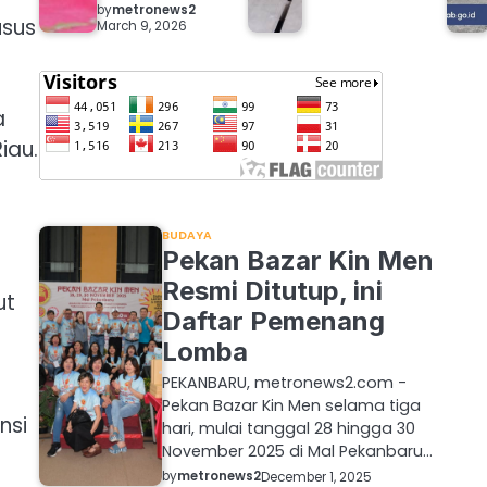
by
metronews2
usus
March 9, 2026
a
iau.
BUDAYA
Pekan Bazar Kin Men
Resmi Ditutup, ini
ut
Daftar Pemenang
Lomba
PEKANBARU, metronews2.com -
Pekan Bazar Kin Men selama tiga
nsi
hari, mulai tanggal 28 hingga 30
November 2025 di Mal Pekanbaru…
by
metronews2
December 1, 2025