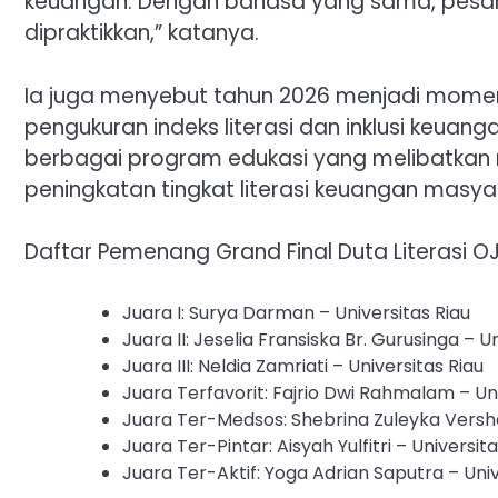
keuangan. Dengan bahasa yang sama, pesan l
dipraktikkan,” katanya.
Ia juga menyebut tahun 2026 menjadi momen
pengukuran indeks literasi dan inklusi keuang
berbagai program edukasi yang melibatkan 
peningkatan tingkat literasi keuangan masya
Daftar Pemenang Grand Final Duta Literasi O
Juara I: Surya Darman – Universitas Riau
Juara II: Jeselia Fransiska Br. Gurusinga – U
Juara III: Neldia Zamriati – Universitas Riau
Juara Terfavorit: Fajrio Dwi Rahmalam – Uni
Juara Ter-Medsos: Shebrina Zuleyka Versha
Juara Ter-Pintar: Aisyah Yulfitri – Universita
Juara Ter-Aktif: Yoga Adrian Saputra – Uni