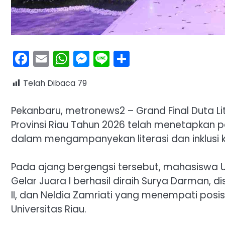
Facebook
Email
WhatsApp
Messenger
Line
Share
Telah Dibaca
79
Pekanbaru, metronews2 – Grand Final Duta L
Provinsi Riau Tahun 2026 telah menetapkan 
dalam mengampanyekan literasi dan inklusi
Pada ajang bergengsi tersebut, mahasiswa U
Gelar Juara I berhasil diraih Surya Darman, di
II, dan Neldia Zamriati yang menempati posi
Universitas Riau.