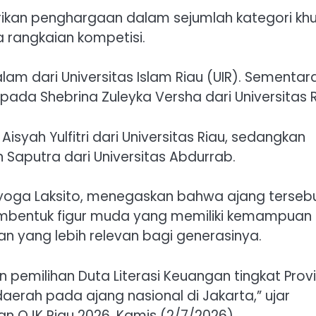
erikan penghargaan dalam sejumlah kategori kh
 rangkaian kompetisi.
alam dari Universitas Islam Riau (UIR). Sementar
da Shebrina Zuleyka Versha dari Universitas R
syah Yulfitri dari Universitas Riau, sedangkan
 Saputra dari Universitas Abdurrab.
riyoga Laksito, menegaskan bahwa ajang terseb
embentuk figur muda yang memiliki kemampuan
yang lebih relevan bagi generasinya.
 pemilihan Duta Literasi Keuangan tingkat Provi
daerah pada ajang nasional di Jakarta,” ujar
gan OJK Riau 2026, Kamis (2/7/2026).