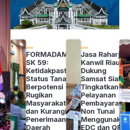
SIAK
SIAK
FORMADAM
Jasa Raharja
SK 59:
Kanwil Riau
Ketidakpastian
Dukung
Status Tanah
Samsat Siak
Berpotensi
Tingkatkan
Rugikan
Pelayanan
Masyarakat
Pembayaran
dan Kurangi
Non Tunai
Penerimaan
Menggunakan
Daerah
EDC dan QRIS