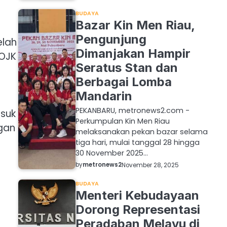
BUDAYA
Bazar Kin Men Riau,
Pengunjung
elah
Dimanjakan Hampir
 OJK
Seratus Stan dan
Berbagai Lomba
Mandarin
PEKANBARU, metronews2.com -
suk
Perkumpulan Kin Men Riau
gan
melaksanakan pekan bazar selama
tiga hari, mulai tanggal 28 hingga
30 November 2025…
by
metronews2
November 28, 2025
BUDAYA
Menteri Kebudayaan
Dorong Representasi
Peradaban Melayu di