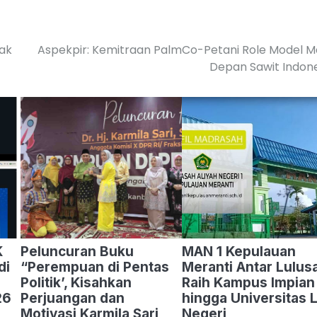
jak
Aspekpir: Kemitraan PalmCo-Petani Role Model 
Depan Sawit Indon
K
Peluncuran Buku
MAN 1 Kepulauan
di
“Perempuan di Pentas
Meranti Antar Lulus
Politik’, Kisahkan
Raih Kampus Impian
26
Perjuangan dan
hingga Universitas 
Motivasi Karmila Sari
Negeri