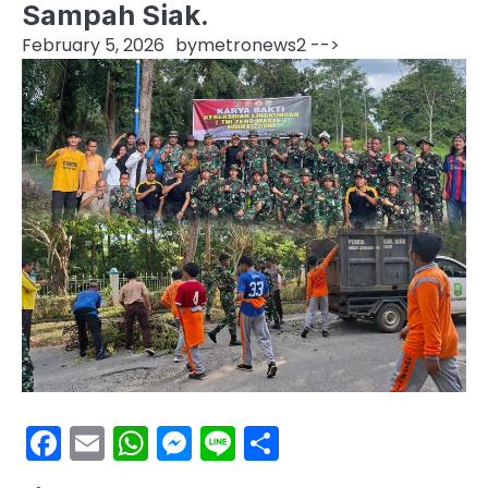
Sampah Siak.
February 5, 2026
by
metronews2
-->
Facebook
Email
WhatsApp
Messenger
Line
Share