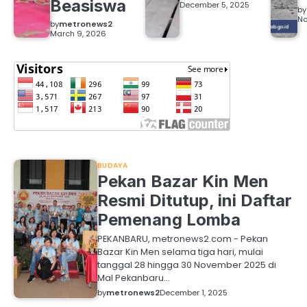
Beasiswa
December 5, 2025
by
No
by
metronews2
March 9, 2026
BUDAYA
Pekan Bazar Kin Men
Resmi Ditutup, ini Daftar
Pemenang Lomba
PEKANBARU, metronews2.com - Pekan
Bazar Kin Men selama tiga hari, mulai
tanggal 28 hingga 30 November 2025 di
Mal Pekanbaru…
by
metronews2
December 1, 2025