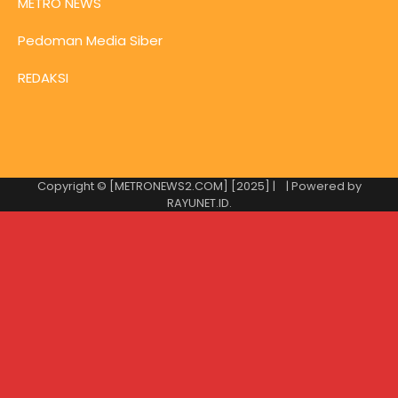
METRO NEWS
Pedoman Media Siber
REDAKSI
Copyright © [METRONEWS2.COM] [2025] |
| Powered by
RAYUNET.ID
.