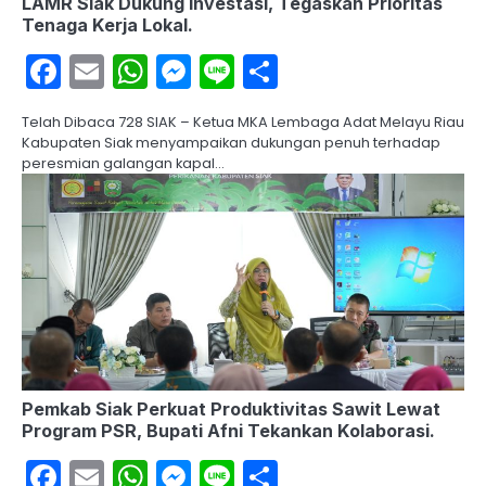
LAMR Siak Dukung Investasi, Tegaskan Prioritas
Tenaga Kerja Lokal.
Facebook
Email
WhatsApp
Messenger
Line
Share
Telah Dibaca 728 SIAK – Ketua MKA Lembaga Adat Melayu Riau
Kabupaten Siak menyampaikan dukungan penuh terhadap
peresmian galangan kapal…
Pemkab Siak Perkuat Produktivitas Sawit Lewat
Program PSR, Bupati Afni Tekankan Kolaborasi.
Facebook
Email
WhatsApp
Messenger
Line
Share