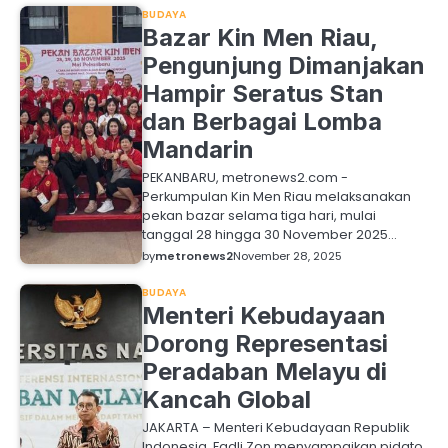
BUDAYA
Bazar Kin Men Riau,
Pengunjung Dimanjakan
Hampir Seratus Stan
dan Berbagai Lomba
Mandarin
PEKANBARU, metronews2.com -
Perkumpulan Kin Men Riau melaksanakan
pekan bazar selama tiga hari, mulai
tanggal 28 hingga 30 November 2025…
by
metronews2
November 28, 2025
BUDAYA
Menteri Kebudayaan
Dorong Representasi
Peradaban Melayu di
Kancah Global
JAKARTA – Menteri Kebudayaan Republik
Indonesia, Fadli Zon menyampaikan pidato