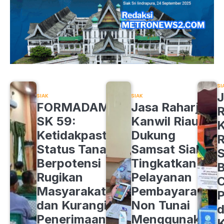
SI
J
SIAK
SIAK
FORMADAM
Jasa Raharja
R
SK 59:
Kanwil Riau
K
Ketidakpastian
Dukung
R
Status Tanah
Samsat Siak
S
Berpotensi
Tingkatkan
B
Rugikan
Pelayanan
C
Masyarakat
Pembayaran
P
dan Kurangi
Non Tunai
d
Penerimaan
Menggunakan
K