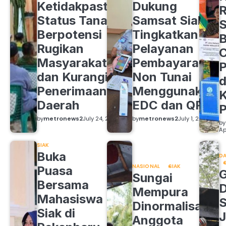
Ketidakpastian
Dukung
R
Status Tanah
Samsat Siak
S
Berpotensi
Tingkatkan
B
Rugikan
Pelayanan
C
Masyarakat
Pembayaran
P
dan Kurangi
Non Tunai
d
Penerimaan
Menggunakan
K
Daerah
EDC dan QRIS
by
metronews2
July 24, 2026
by
metronews2
July 1, 2026
by
Ap
SIAK
Buka
DA
NASIONAL
SIAK
Puasa
Sungai
Bersama
Mempura
Mahasiswa
S
Dinormalisasi,
Siak di
J
Anggota