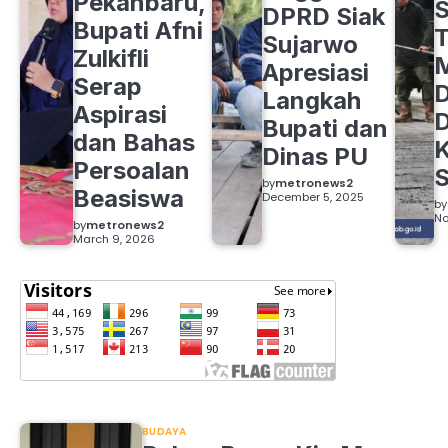
Pekanbaru,
S
DPRD Siak
Bupati Afni
Sujarwo
Zulkifli
M
Apresiasi
Serap
D
Langkah
Aspirasi
D
Bupati dan
dan Bahas
Dinas PU
Persoalan
S
by
metronews2
Beasiswa
December 5, 2025
by
No
by
metronews2
March 9, 2026
BUDAYA