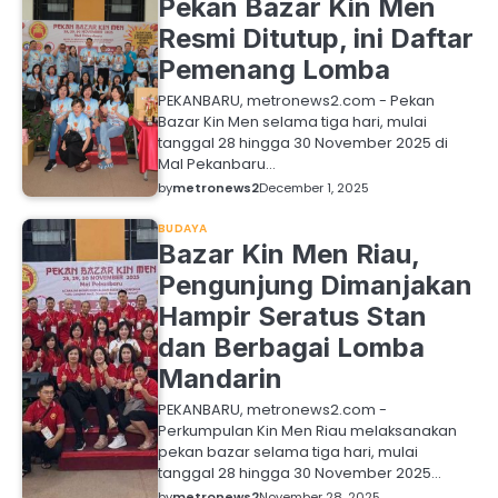
Pekan Bazar Kin Men
Resmi Ditutup, ini Daftar
Pemenang Lomba
PEKANBARU, metronews2.com - Pekan
Bazar Kin Men selama tiga hari, mulai
tanggal 28 hingga 30 November 2025 di
Mal Pekanbaru…
by
metronews2
December 1, 2025
BUDAYA
Bazar Kin Men Riau,
Pengunjung Dimanjakan
Hampir Seratus Stan
dan Berbagai Lomba
Mandarin
PEKANBARU, metronews2.com -
Perkumpulan Kin Men Riau melaksanakan
pekan bazar selama tiga hari, mulai
tanggal 28 hingga 30 November 2025…
by
metronews2
November 28, 2025