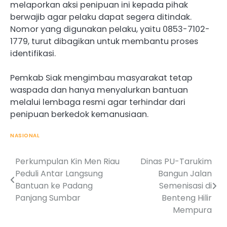
melaporkan aksi penipuan ini kepada pihak
berwajib agar pelaku dapat segera ditindak.
Nomor yang digunakan pelaku, yaitu 0853-7102-
1779, turut dibagikan untuk membantu proses
identifikasi.
Pemkab Siak mengimbau masyarakat tetap
waspada dan hanya menyalurkan bantuan
melalui lembaga resmi agar terhindar dari
penipuan berkedok kemanusiaan.
NASIONAL
Perkumpulan Kin Men Riau
Dinas PU-Tarukim
Post
Peduli Antar Langsung
Bangun Jalan
navigation
Bantuan ke Padang
Semenisasi di
Panjang Sumbar
Benteng Hilir
Mempura