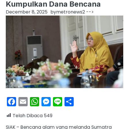
Kumpulkan Dana Bencana
December 8, 2025
by
metronews2
-->
Facebook
Email
WhatsApp
Messenger
Line
Share
Telah Dibaca
549
SIAK – Bencana alam yang melanda Sumatra