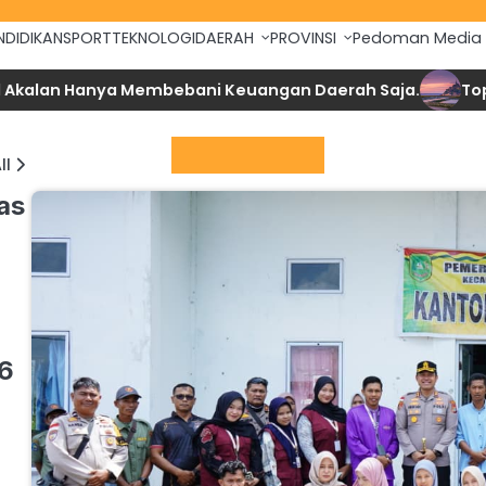
NDIDIKAN
SPORT
TEKNOLOGI
DAERAH
PROVINSI
Pedoman Media 
an Hanya Membebani Keuangan Daerah Saja.
Top 10 Ne
Berita Utama
ll
as
26