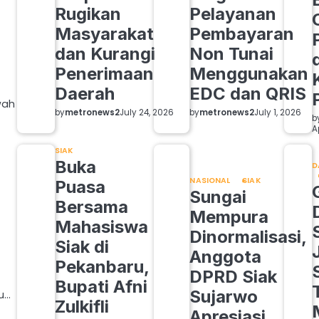
Rugikan
Pelayanan
Masyarakat
Pembayaran
dan Kurangi
Non Tunai
Penerimaan
Menggunakan
Daerah
EDC dan QRIS
wah
by
metronews2
by
metronews2
July 24, 2026
July 1, 2026
b
A
SIAK
Buka
D
NASIONAL
SIAK
Puasa
Sungai
Bersama
Mempura
Mahasiswa
Dinormalisasi,
Siak di
Anggota
Pekanbaru,
DPRD Siak
Bupati Afni
Sujarwo
u…
Zulkifli
Apresiasi