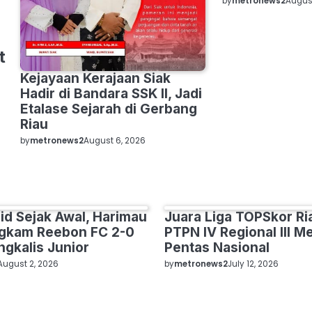
by
metronews2
August
t
Kejayaan Kerajaan Siak
Hadir di Bandara SSK II, Jadi
Etalase Sejarah di Gerbang
Riau
by
metronews2
August 6, 2026
lid Sejak Awal, Harimau
Juara Liga TOPSkor Ri
SPORT
ngkam Reebon FC 2-0
PTPN IV Regional III Me
ngkalis Junior
Pentas Nasional
by
metronews2
August 2, 2026
July 12, 2026