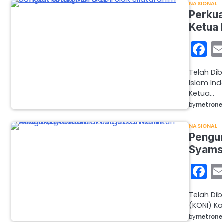
NASIONAL
Perkua
Ketua 
F
Telah Di
Islam In
Ketua…
by
metron
NASIONAL
Pengur
Syamsu
F
Telah Di
(KONI) K
by
metron