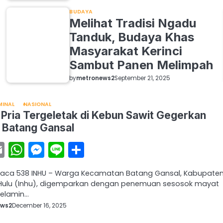
BUDAYA
Melihat Tradisi Ngadu
Tanduk, Budaya Khas
Masyarakat Kerinci
Sambut Panen Melimpah
by
metronews2
September 21, 2025
MINAL
NASIONAL
Pria Tergeletak di Kebun Sawit Gegerkan
 Batang Gansal
acebook
Email
WhatsApp
Messenger
Line
Share
baca 538 INHU – Warga Kecamatan Batang Gansal, Kabupate
i Hulu (Inhu), digemparkan dengan penemuan sesosok mayat
kelamin…
ews2
December 16, 2025