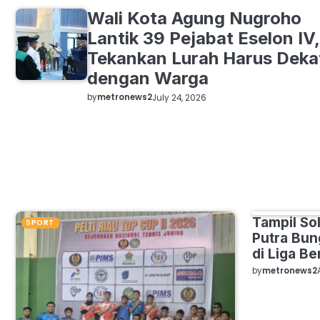
Wali Kota Agung Nugroho
Lantik 39 Pejabat Eselon IV,
Tekankan Lurah Harus Deka
dengan Warga
by
metronews2
July 24, 2026
Grid Posts
Tampil So
SPORT
SPORT
Putra Bu
di Liga Be
by
metronews2