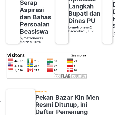
Serap
Langkah
Aspirasi
Bupati dan
dan Bahas
Dinas PU
Persoalan
by
metronews2
Beasiswa
December 5, 2025
b
N
by
metronews2
March 9, 2026
BUDAYA
Pekan Bazar Kin Men
…
Resmi Ditutup, ini
Daftar Pemenang