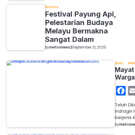
BUDAYA
Festival Payung Api,
Pelestarian Budaya
Melayu Bermakna
Sangat Dalam
by
metronews2
September 21, 2025
INHU
KRI
Mayat 
Warga
F
Telah Di
Indragir
berjenis 
by
metron