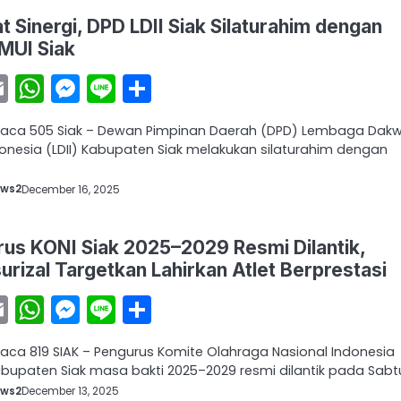
t Sinergi, DPD LDII Siak Silaturahim dengan
MUI Siak
acebook
Email
WhatsApp
Messenger
Line
Share
baca 505 Siak – Dewan Pimpinan Daerah (DPD) Lembaga Dak
donesia (LDII) Kabupaten Siak melakukan silaturahim dengan
ews2
December 16, 2025
us KONI Siak 2025–2029 Resmi Dilantik,
rizal Targetkan Lahirkan Atlet Berprestasi
acebook
Email
WhatsApp
Messenger
Line
Share
baca 819 SIAK – Pengurus Komite Olahraga Nasional Indonesia
abupaten Siak masa bakti 2025–2029 resmi dilantik pada Sabt
ews2
December 13, 2025