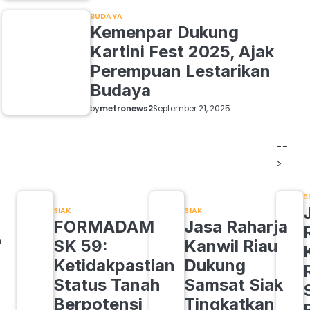
BUDAYA
Kemenpar Dukung
Kartini Fest 2025, Ajak
Perempuan Lestarikan
Budaya
by
metronews2
September 21, 2025
--
>
S
SIAK
SIAK
FORMADAM
Jasa Raharja
n
SK 59:
Kanwil Riau
Ketidakpastian
Dukung
Status Tanah
Samsat Siak
Berpotensi
Tingkatkan