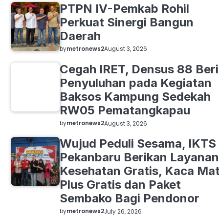
PTPN IV-Pemkab Rohil
Perkuat Sinergi Bangun
Daerah
by
metronews2
August 3, 2026
Cegah IRET, Densus 88 Beri
Penyuluhan pada Kegiatan
Baksos Kampung Sedekah
RW05 Pematangkapau
by
metronews2
August 3, 2026
Wujud Peduli Sesama, IKTS
Pekanbaru Berikan Layanan
Kesehatan Gratis, Kaca Ma
Plus Gratis dan Paket
Sembako Bagi Pendonor
by
metronews2
July 26, 2026