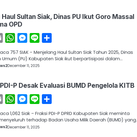
 Haul Sultan Siak, Dinas PU Ikut Goro Massal
ma OPD
acebook
Email
WhatsApp
Messenger
Line
Share
aca 757 SIAK – Menjelang Haul Sultan Siak Tahun 2025, Dinas
n Umum (PU) Kabupaten Siak ikut berpartisipasi dalam…
ews2
December 11, 2025
 PDI-P Desak Evaluasi BUMD Pengelola KITB
acebook
Email
WhatsApp
Messenger
Line
Share
baca 1,062 Siak – Fraksi PDI-P DPRD Kabupaten Siak meminta
 menyeluruh terhadap Badan Usaha Milik Daerah (BUMD) yang
ews2
December 11, 2025