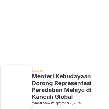
BUDAYA
Menteri Kebudayaan
Dorong Representasi
Peradaban Melayu di
Kancah Global
by
metronews2
September 21, 2025