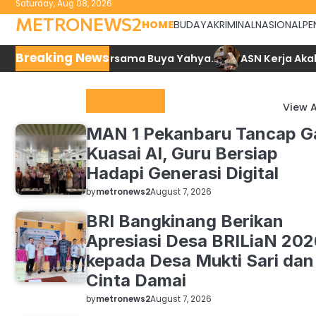
Saturday, Aug 08, 2026
to
METRONEWS2
HOME
BUDAYA
KRIMINAL
NASIONAL
PE
content
Breaking News
hammad SAW bersama Buya Yahya.
ASN Kerja Akal Akal
Top News
View A
MAN 1 Pekanbaru Tancap G
Kuasai AI, Guru Bersiap
Hadapi Generasi Digital
by
metronews2
August 7, 2026
BRI Bangkinang Berikan
Apresiasi Desa BRILiaN 20
kepada Desa Mukti Sari dan
Cinta Damai
by
metronews2
August 7, 2026