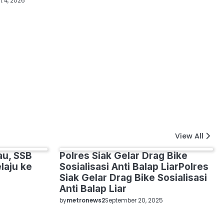
 4, 2026
View All
au, SSB
Polres Siak Gelar Drag Bike
SIAK
SPORT
laju ke
Sosialisasi Anti Balap LiarPolres
Siak Gelar Drag Bike Sosialisasi
Anti Balap Liar
by
metronews2
September 20, 2025