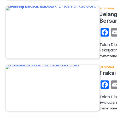
NASIONAL
Jelang
Bersa
F
Telah Dib
Pekerjaa
by
metron
NASIONAL
Fraksi
F
Telah Di
evaluasi
by
metron