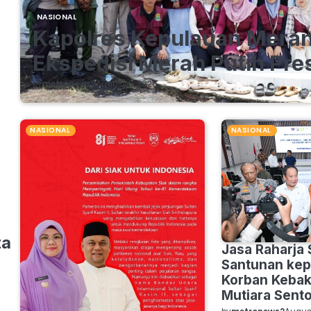
NASIONAL
Kapolres Kepulauan Merant
Ekspedisi Merah Putih Pres
by
metronews2
August 6, 2026
NASIONAL
NASIONAL
ta
Jasa Raharja
Santunan kep
Korban Keba
Mutiara Sento