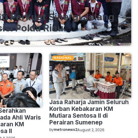
i Perkuat Sinergi Jelang
isi Polda Riau.
NASIONAL
Jasa Raharja Jamin Seluruh
Korban Kebakaran KM
 Serahkan
Mutiara Sentosa II di
ada Ahli Waris
Perairan Sumenep
karan KM
by
metronews2
August 2, 2026
sa II