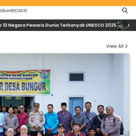
Siber
REDAKSI
gara Pewaris Dunia Terbanyak UNESCO 2025
Cacar Mon
View All