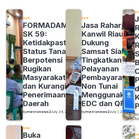
SI
J
SIAK
SIAK
FORMADAM
Jasa Raharja
R
SK 59:
Kanwil Riau
K
Ketidakpastian
Dukung
R
Status Tanah
Samsat Siak
S
Berpotensi
Tingkatkan
B
Rugikan
Pelayanan
C
Masyarakat
Pembayaran
P
dan Kurangi
Non Tunai
d
Penerimaan
Menggunakan
K
Daerah
EDC dan QRIS
by
metronews2
July 24, 2026
by
metronews2
July 1, 2026
by
Ap
SIAK
Buka
DA