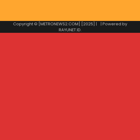
Copyright © [METRONEWS2.COM] [2025] |
| Powered by
RAYUNET.ID
.