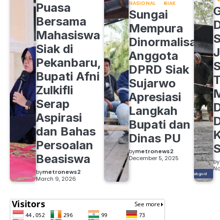
NASIONAL
SIAK
Puasa
Sungai
Bersama
Mempura
Mahasiswa
S
Dinormalisasi,
Siak di
J
Anggota
Pekanbaru,
S
DPRD Siak
Bupati Afni
Sujarwo
Zulkifli
M
Apresiasi
Serap
D
Langkah
Aspirasi
D
Bupati dan
dan Bahas
Dinas PU
Persoalan
S
by
metronews2
Beasiswa
December 5, 2025
by
No
by
metronews2
March 9, 2026