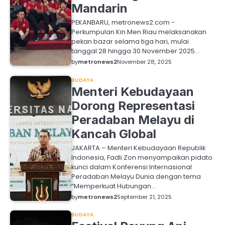
Mandarin
PEKANBARU, metronews2.com -
Perkumpulan Kin Men Riau melaksanakan
pekan bazar selama tiga hari, mulai
tanggal 28 hingga 30 November 2025…
by
metronews2
November 28, 2025
BUDAYA
Menteri Kebudayaan
Dorong Representasi
Peradaban Melayu di
Kancah Global
JAKARTA – Menteri Kebudayaan Republik
Indonesia, Fadli Zon menyampaikan pidato
kunci dalam Konferensi Internasional
Peradaban Melayu Dunia dengan tema
“Memperkuat Hubungan…
by
metronews2
September 21, 2025
BUDAYA