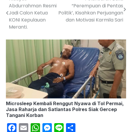
Post
Abdurrahman Resmi
“Perempuan di Pentas
navigation
Jadi Calon Ketua
Politik’, Kisahkan Perjuangan
KONI Kepulauan
dan Motivasi Karmila Sari
Meranti.
Microsleep Kembali Renggut Nyawa di Tol Permai,
Jasa Raharja dan Satlantas Polres Siak Gercep
Tangani Korban
Facebook
Email
WhatsApp
Messenger
Line
Share