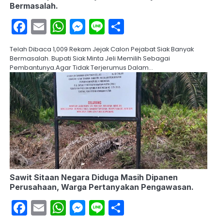
Bermasalah.
Facebook
Email
WhatsApp
Messenger
Line
Share
Telah Dibaca 1,009 Rekam Jejak Calon Pejabat Siak Banyak
Bermasalah. Bupati Siak Minta Jeli Memilih Sebagai
Pembantunya.Agar Tidak Terjerumus Dalam…
Sawit Sitaan Negara Diduga Masih Dipanen
Perusahaan, Warga Pertanyakan Pengawasan.
Facebook
Email
WhatsApp
Messenger
Line
Share