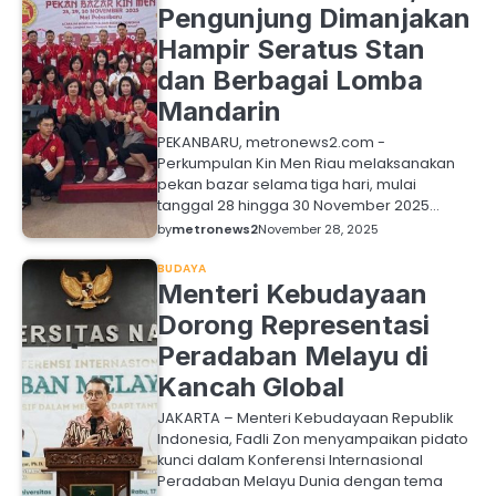
Pengunjung Dimanjakan
Hampir Seratus Stan
dan Berbagai Lomba
Mandarin
PEKANBARU, metronews2.com -
Perkumpulan Kin Men Riau melaksanakan
pekan bazar selama tiga hari, mulai
tanggal 28 hingga 30 November 2025…
by
metronews2
November 28, 2025
BUDAYA
Menteri Kebudayaan
Dorong Representasi
Peradaban Melayu di
Kancah Global
JAKARTA – Menteri Kebudayaan Republik
Indonesia, Fadli Zon menyampaikan pidato
kunci dalam Konferensi Internasional
Peradaban Melayu Dunia dengan tema