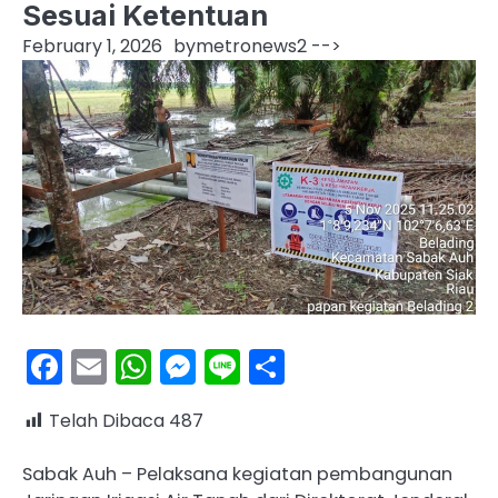
Sesuai Ketentuan
February 1, 2026
by
metronews2
-->
Facebook
Email
WhatsApp
Messenger
Line
Share
Telah Dibaca
487
Sabak Auh – Pelaksana kegiatan pembangunan