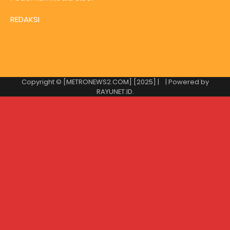
REDAKSI
Copyright © [METRONEWS2.COM] [2025] |
| Powered by
RAYUNET.ID
.