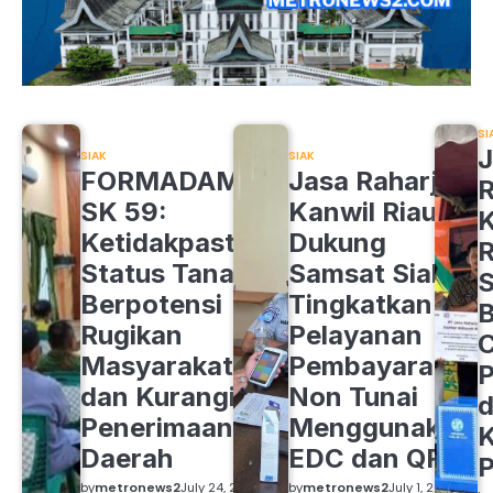
SI
J
SIAK
SIAK
FORMADAM
Jasa Raharja
R
SK 59:
Kanwil Riau
K
Ketidakpastian
Dukung
R
Status Tanah
Samsat Siak
S
Berpotensi
Tingkatkan
B
Rugikan
Pelayanan
C
Masyarakat
Pembayaran
P
dan Kurangi
Non Tunai
d
Penerimaan
Menggunakan
K
Daerah
EDC dan QRIS
by
metronews2
July 24, 2026
by
metronews2
July 1, 2026