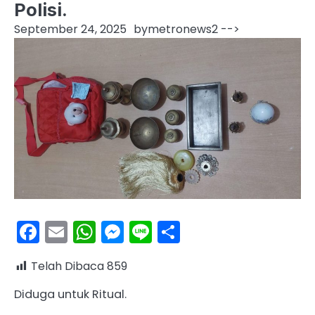
Polisi.
September 24, 2025
by
metronews2
-->
Facebook
Email
WhatsApp
Messenger
Line
Share
Telah Dibaca
859
Diduga untuk Ritual.