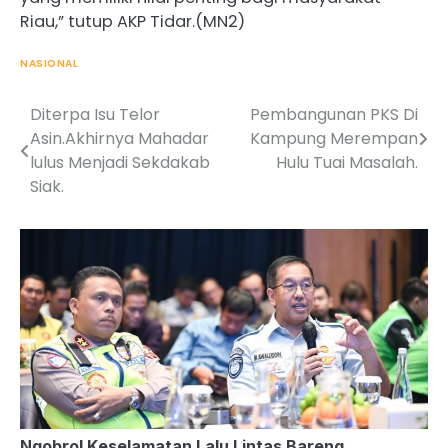
Riau,” tutup AKP Tidar.(MN2)
NASIONAL
Diterpa Isu Telor
Pembangunan PKS Di
Post
Asin.Akhirnya Mahadar
Kampung Merempan
navigation
lulus Menjadi Sekdakab
Hulu Tuai Masalah.
Siak.
Ngobrol Keselamatan Lalu Lintas Bareng