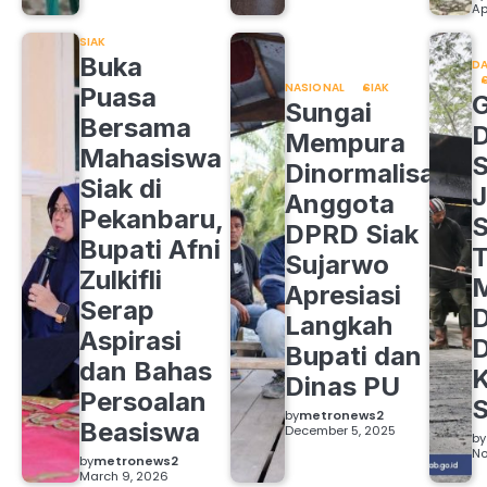
Ap
SIAK
Buka
DA
NASIONAL
SIAK
Puasa
Sungai
Bersama
Mempura
Mahasiswa
S
Dinormalisasi,
Siak di
J
Anggota
Pekanbaru,
S
DPRD Siak
Bupati Afni
Sujarwo
Zulkifli
M
Apresiasi
Serap
D
Langkah
Aspirasi
D
Bupati dan
dan Bahas
Dinas PU
Persoalan
S
by
metronews2
Beasiswa
December 5, 2025
by
No
by
metronews2
March 9, 2026