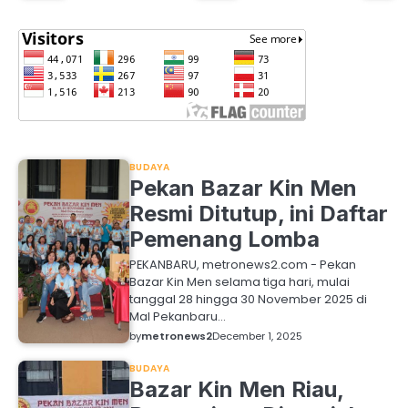
BUDAYA
Pekan Bazar Kin Men
Resmi Ditutup, ini Daftar
Pemenang Lomba
PEKANBARU, metronews2.com - Pekan
Bazar Kin Men selama tiga hari, mulai
tanggal 28 hingga 30 November 2025 di
Mal Pekanbaru…
by
metronews2
December 1, 2025
BUDAYA
Bazar Kin Men Riau,