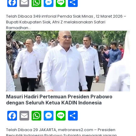
Facebook
Email
WhatsApp
Messenger
Line
Share
Telah Dibaca 349 imforial Pemda Siak Minas , 12 Maret 2026 –
Bupati Kabupaten Siak, Afni Z melaksanakan Safari
Ramadhan…
Masuri Hadiri Pertemuan Presiden Prabowo
dengan Seluruh Ketua KADIN Indonesia
Facebook
Email
WhatsApp
Messenger
Line
Share
Telah Dibaca 29 JAKARTA, metronews2.com – Presiden
Republik Indonesia Prabowo Subianto mengajak jajaran