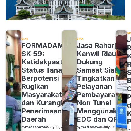
SI
J
SIAK
SIAK
FORMADAM
Jasa Raharja
R
SK 59:
Kanwil Riau
K
Ketidakpastian
Dukung
R
Status Tanah
Samsat Siak
S
Berpotensi
Tingkatkan
B
Rugikan
Pelayanan
C
Masyarakat
Pembayaran
P
dan Kurangi
Non Tunai
d
Penerimaan
Menggunakan
K
Daerah
EDC dan QRIS
by
metronews2
July 24, 2026
by
metronews2
July 1, 2026
by