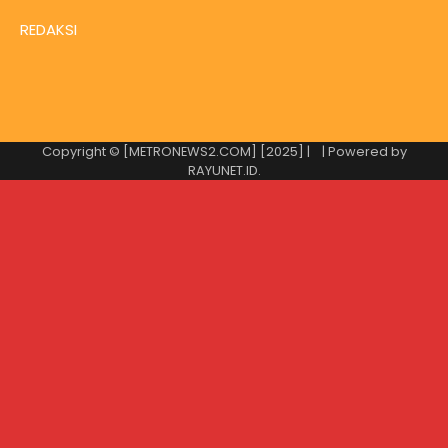
REDAKSI
Copyright © [METRONEWS2.COM] [2025] |
| Powered by
RAYUNET.ID
.