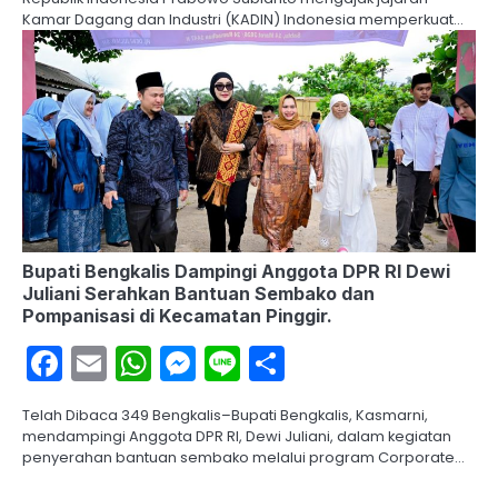
Kamar Dagang dan Industri (KADIN) Indonesia memperkuat…
Bupati Bengkalis Dampingi Anggota DPR RI Dewi
Juliani Serahkan Bantuan Sembako dan
Pompanisasi di Kecamatan Pinggir.
Facebook
Email
WhatsApp
Messenger
Line
Share
Telah Dibaca 349 Bengkalis–Bupati Bengkalis, Kasmarni,
mendampingi Anggota DPR RI, Dewi Juliani, dalam kegiatan
penyerahan bantuan sembako melalui program Corporate…