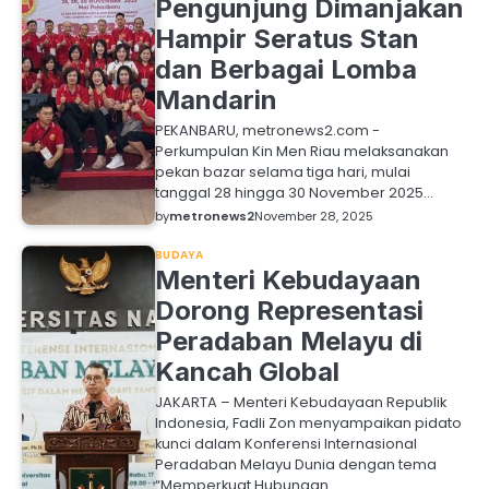
Pengunjung Dimanjakan
Hampir Seratus Stan
dan Berbagai Lomba
Mandarin
PEKANBARU, metronews2.com -
Perkumpulan Kin Men Riau melaksanakan
pekan bazar selama tiga hari, mulai
tanggal 28 hingga 30 November 2025…
by
metronews2
November 28, 2025
BUDAYA
Menteri Kebudayaan
Dorong Representasi
Peradaban Melayu di
Kancah Global
JAKARTA – Menteri Kebudayaan Republik
Indonesia, Fadli Zon menyampaikan pidato
kunci dalam Konferensi Internasional
Peradaban Melayu Dunia dengan tema
“Memperkuat Hubungan…