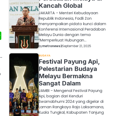
Kancah Global
JAKARTA – Menteri Kebudayaan
Republik Indonesia, Fadli Zon
menyampaikan pidato kunci dalam
Konferensi Internasional Peradaban
tsApp
essenger
Line
Melayu Dunia dengan tema
“Memperkuat Hubungan…
by
metronews2
September 21, 2025
BUDAYA
 –
Festival Payung Api,
Pelestarian Budaya
n
n
Melayu Bermakna
Sangat Dalam
JAMBI – Mengenal Festival Payung
Api, bagian dari Kenduri
Swarnabhumi 2024 yang digelar di
Laman Rangkayo Rajo Laksamana,
Kuala Tungkal, Kabupaten Tanjung