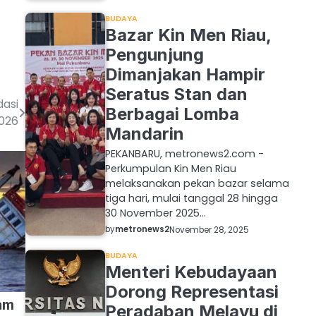
BUDAYA
Bazar Kin Men Riau,
Pengunjung
Dimanjakan Hampir
Seratus Stan dan
dasi
Berbagai Lomba
2026
Mandarin
PEKANBARU, metronews2.com -
Perkumpulan Kin Men Riau
melaksanakan pekan bazar selama
tiga hari, mulai tanggal 28 hingga
30 November 2025…
by
metronews2
November 28, 2025
BUDAYA
Menteri Kebudayaan
Dorong Representasi
am
Peradaban Melayu di