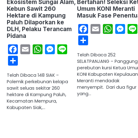
Ekosistem Sungai Alam,
Bertahan! Seleksi Ke
Kebun Sawit 260
Umum KONI Meranti
Hektare di Kampung
Masuk Fase Penentu
Paluh Dilaporkan ke
Facebook
Email
What
Me
DLH, Pelaku Terancam
Pidana
Share
Facebook
Email
WhatsApp
Messenger
Line
Telah Dibaca 252
Share
SELATPANJANG – Panggung
perebutan kursi Ketua Um
KONI Kabupaten Kepulauan
Telah Dibaca 148 SIAK –
Meranti mendadak
Polemik perkebunan kelapa
menyempit. Dari dua figur
sawit seluas sekitar 260
yang…
hektare di Kampung Paluh,
Kecamatan Mempura,
Kabupaten Siak,…