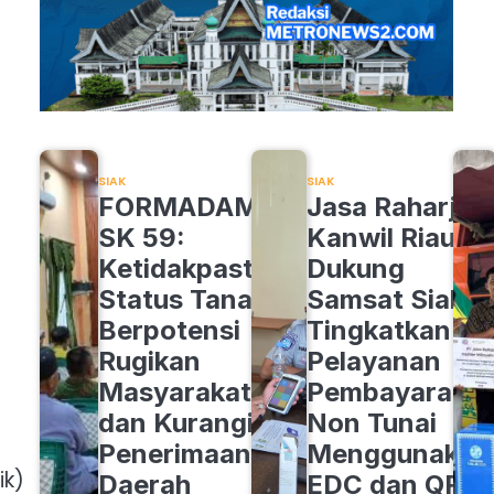
SIAK
SIAK
FORMADAM
Jasa Raharja
SK 59:
Kanwil Riau
Ketidakpastian
Dukung
Status Tanah
Samsat Siak
Berpotensi
Tingkatkan
Rugikan
Pelayanan
Masyarakat
Pembayaran
dan Kurangi
Non Tunai
Penerimaan
Menggunakan
ik)
Daerah
EDC dan QRIS