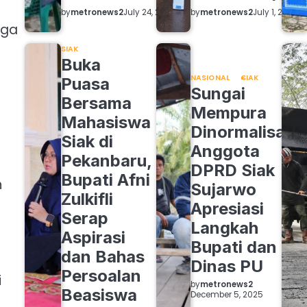
by
metronews2
by
metronews2
July 24, 2026
July 1, 2026
gga
SIAK
Buka
NASIONAL
SIAK
Puasa
Sungai
Bersama
Mempura
Mahasiswa
Dinormalisasi,
Siak di
Anggota
Pekanbaru,
DPRD Siak
Bupati Afni
n
Sujarwo
Zulkifli
Apresiasi
Serap
Langkah
Aspirasi
Bupati dan
dan Bahas
Dinas PU
Persoalan
i
by
metronews2
Beasiswa
December 5, 2025