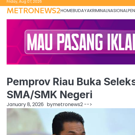
Friday, Aug 07, 2026
to
METRONEWS2
HOME
BUDAYA
KRIMINAL
NASIONAL
PEN
content
Pemprov Riau Buka Seleks
SMA/SMK Negeri
January 8, 2026
by
metronews2
-->