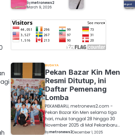
by
metronews2
March 9, 2026
0
BUDAYA
Pekan Bazar Kin Men
an
Resmi Ditutup, ini
bagi
Daftar Pemenang
Lomba
PEKANBARU, metronews2.com -
Pekan Bazar Kin Men selama tiga
hari, mulai tanggal 28 hingga 30
November 2025 di Mal Pekanbaru…
ah
by
metronews2
December 1, 2025