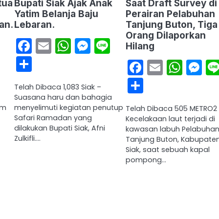
tua
Bupati Siak Ajak Anak
Saat Draft Survey di
Yatim Belanja Baju
Perairan Pelabuhan
an.
Lebaran.
Tanjung Buton, Tiga
Orang Dilaporkan
sApp
ssenger
Line
Facebook
Email
WhatsApp
Messenger
Line
Hilang
Share
Facebook
Email
Wha
M
Share
Telah Dibaca 1,083 Siak –
Suasana haru dan bahagia
um
menyelimuti kegiatan penutup
Telah Dibaca 505 METRO2
Safari Ramadan yang
Kecelakaan laut terjadi di
dilakukan Bupati Siak, Afni
kawasan labuh Pelabuha
Zulkifli.…
Tanjung Buton, Kabupate
Siak, saat sebuah kapal
pompong…