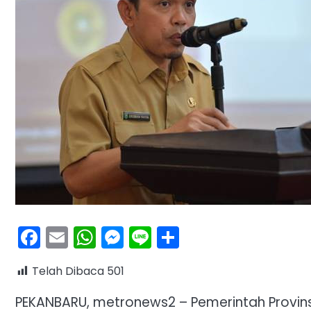
Facebook
Email
WhatsApp
Messenger
Line
Share
Telah Dibaca
501
PEKANBARU, metronews2 – Pemerintah Provinsi