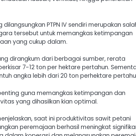
 dilangsungkan PTPN IV sendiri merupakan sala
 negara tersebut untuk memangkas ketimpangan
ahaan yang cukup dalam.
ng dirangkum dari berbagai sumber, rerata
 berkisar 7-12 ton per hektare pertahun. Sementa
uh angka lebih dari 20 ton perhektare pertahu
tif penting guna memangkas ketimpangan dan
itas yang dihasilkan kian optimal.
enjelaskan, saat ini produktivitas sawit petani
sungkan peremajaan berhasil meningkat signifika
ung dalam koperasi dan melangsungkan perema