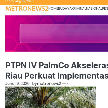
Friday, Aug 07, 2026
to
METRONEWS2
HOME
BUDAYA
KRIMINAL
NASIONAL
PEN
content
PTPN IV PalmCo Akseleras
Riau Perkuat Implementa
June 19, 2026
by
metronews2
-->