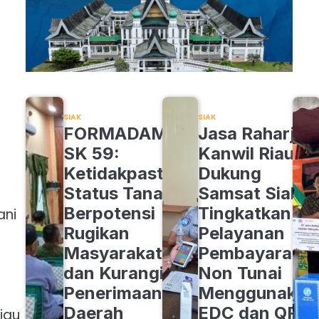
SIAK
SIAK
FORMADAM
Jasa Raharja
SK 59:
Kanwil Riau
Ketidakpastian
Dukung
Status Tanah
Samsat Siak
Berpotensi
Tingkatkan
ani
Rugikan
Pelayanan
Masyarakat
Pembayaran
dan Kurangi
Non Tunai
Penerimaan
Menggunakan
Daerah
EDC dan QRIS
iau