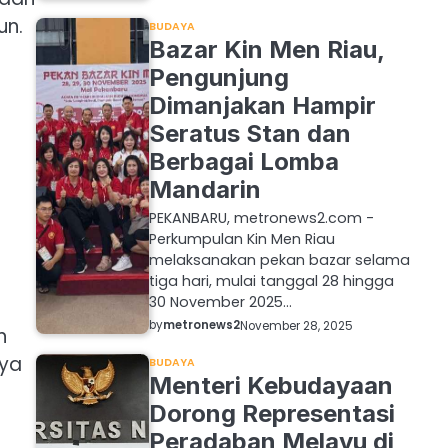
un.
BUDAYA
Bazar Kin Men Riau,
Pengunjung
Dimanjakan Hampir
Seratus Stan dan
Berbagai Lomba
Mandarin
PEKANBARU, metronews2.com -
Perkumpulan Kin Men Riau
melaksanakan pekan bazar selama
tiga hari, mulai tanggal 28 hingga
30 November 2025…
by
metronews2
November 28, 2025
n
nya
BUDAYA
Menteri Kebudayaan
Dorong Representasi
Peradaban Melayu di