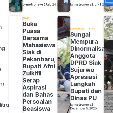
by
metronews2
by
metronews2
July 24, 2026
July 1, 2026
SIAK
Buka
n
NASIONAL
SIAK
Puasa
Sungai
Bersama
Mempura
Mahasiswa
Dinormalisasi,
ng
Siak di
Anggota
Pekanbaru,
DPRD Siak
Bupati Afni
Sujarwo
0
Zulkifli
Apresiasi
Serap
Langkah
am
Aspirasi
Bupati dan
dan Bahas
Dinas PU
Persoalan
itra
by
metronews2
Beasiswa
December 5, 2025