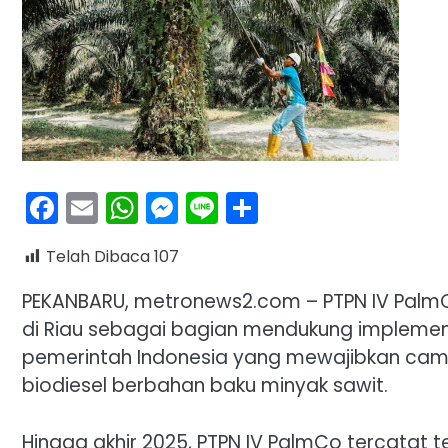
Facebook
Email
WhatsApp
Messenger
Line
Share
Telah Dibaca
107
PEKANBARU, metronews2.com – PTPN IV PalmC
di Riau sebagai bagian mendukung implemen
pemerintah Indonesia yang mewajibkan cam
biodiesel berbahan baku minyak sawit.
Hingga akhir 2025, PTPN IV PalmCo tercatat