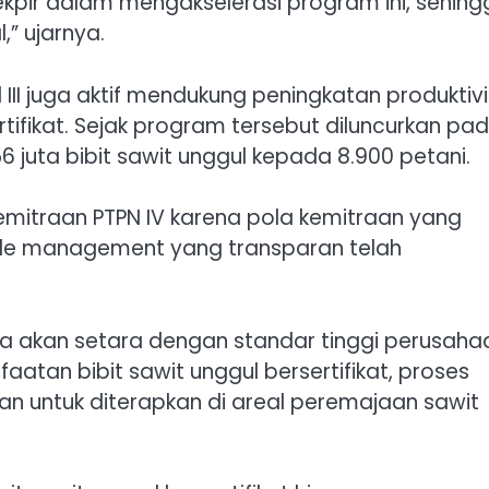
kpir dalam mengakselerasi program ini, sehing
” ujarnya.
III juga aktif mendukung peningkatan produktiv
rtifikat. Sejak program tersebut diluncurkan pa
56 juta bibit sawit unggul kepada 8.900 petani.
itraan PTPN IV karena pola kemitraan yang
le management yang transparan telah
itra akan setara dengan standar tinggi perusaha
atan bibit sawit unggul bersertifikat, proses
 untuk diterapkan di areal peremajaan sawit