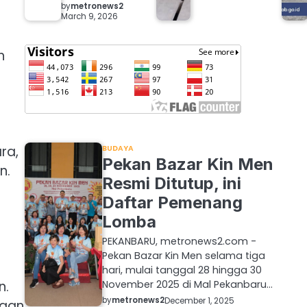
by
metronews2
March 9, 2026
h
ra,
BUDAYA
Pekan Bazar Kin Men
n.
Resmi Ditutup, ini
Daftar Pemenang
Lomba
PEKANBARU, metronews2.com -
Pekan Bazar Kin Men selama tiga
hari, mulai tanggal 28 hingga 30
November 2025 di Mal Pekanbaru…
n.
by
metronews2
December 1, 2025
jaan