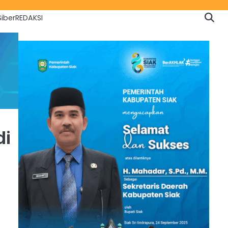
iber
REDAKSI
di