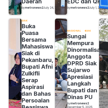
Daerah
EDC dan QRIS
by
metronews2
by
metronews2
July 24, 2026
July 1, 2026
SIAK
Buka
NASIONAL
SIAK
Puasa
Sungai
Bersama
Mempura
Mahasiswa
Dinormalisasi,
Siak di
Anggota
Pekanbaru,
DPRD Siak
Bupati Afni
Sujarwo
Zulkifli
Apresiasi
Serap
Langkah
Aspirasi
Bupati dan
dan Bahas
Dinas PU
Persoalan
by
metronews2
Beasiswa
December 5, 2025