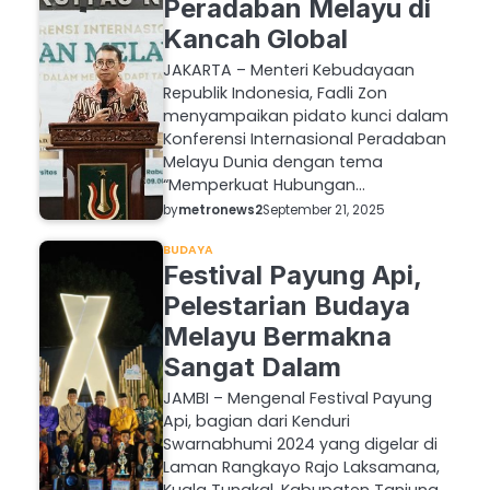
Peradaban Melayu di
Kancah Global
JAKARTA – Menteri Kebudayaan
Republik Indonesia, Fadli Zon
menyampaikan pidato kunci dalam
Konferensi Internasional Peradaban
Melayu Dunia dengan tema
“Memperkuat Hubungan…
by
metronews2
September 21, 2025
BUDAYA
Festival Payung Api,
Pelestarian Budaya
Melayu Bermakna
Sangat Dalam
JAMBI – Mengenal Festival Payung
Api, bagian dari Kenduri
Swarnabhumi 2024 yang digelar di
Laman Rangkayo Rajo Laksamana,
Kuala Tungkal, Kabupaten Tanjung