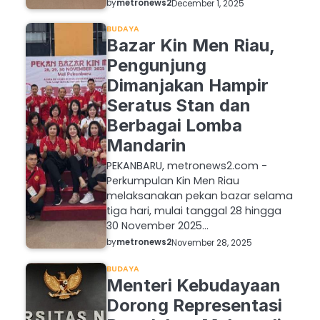
by
metronews2
December 1, 2025
BUDAYA
Bazar Kin Men Riau,
Pengunjung
Dimanjakan Hampir
Seratus Stan dan
Berbagai Lomba
Mandarin
PEKANBARU, metronews2.com -
Perkumpulan Kin Men Riau
melaksanakan pekan bazar selama
tiga hari, mulai tanggal 28 hingga
30 November 2025…
by
metronews2
November 28, 2025
BUDAYA
Menteri Kebudayaan
Dorong Representasi