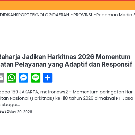
DIDIKAN
SPORT
TEKNOLOGI
DAERAH
PROVINSI
Pedoman Media S
Raharja Jadikan Harkitnas 2026 Momentum
atan Pelayanan yang Adaptif dan Responsif
acebook
Email
WhatsApp
Messenger
Line
Share
ibaca 159 JAKARTA, metronews2 – Momentum peringatan Hari
tan Nasional (Harkitnas) ke-118 tahun 2026 dimaknai PT Jasa
 sebagai…
ews2
May 20, 2026