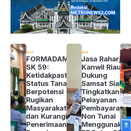
SIAK
SIAK
FORMADAM
Jasa Raharja
SK 59:
Kanwil Riau
Ketidakpastian
Dukung
Status Tanah
Samsat Siak
Berpotensi
Tingkatkan
Rugikan
Pelayanan
Masyarakat
Pembayaran
dan Kurangi
Non Tunai
Penerimaan
Menggunakan