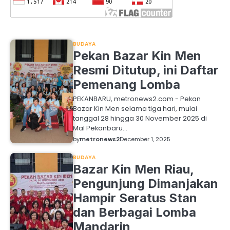
BUDAYA
Pekan Bazar Kin Men
Resmi Ditutup, ini Daftar
Pemenang Lomba
PEKANBARU, metronews2.com - Pekan
Bazar Kin Men selama tiga hari, mulai
tanggal 28 hingga 30 November 2025 di
Mal Pekanbaru…
by
metronews2
December 1, 2025
BUDAYA
Bazar Kin Men Riau,
Pengunjung Dimanjakan
Hampir Seratus Stan
dan Berbagai Lomba
Mandarin