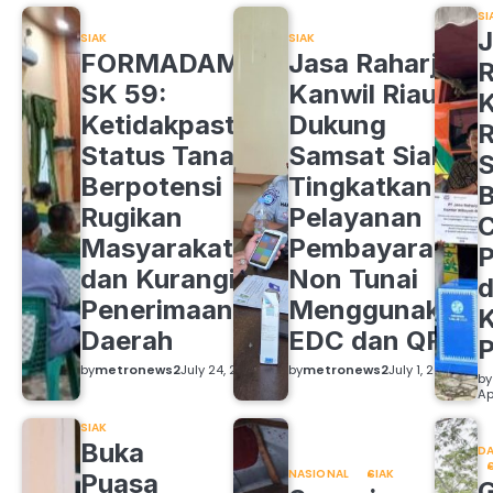
SI
J
SIAK
SIAK
FORMADAM
Jasa Raharja
R
SK 59:
Kanwil Riau
K
Ketidakpastian
Dukung
R
Status Tanah
Samsat Siak
S
Berpotensi
Tingkatkan
B
Rugikan
Pelayanan
C
Masyarakat
Pembayaran
P
dan Kurangi
Non Tunai
d
Penerimaan
Menggunakan
K
Daerah
EDC dan QRIS
by
metronews2
July 24, 2026
by
metronews2
July 1, 2026
by
Ap
SIAK
Buka
DA
NASIONAL
SIAK
Puasa