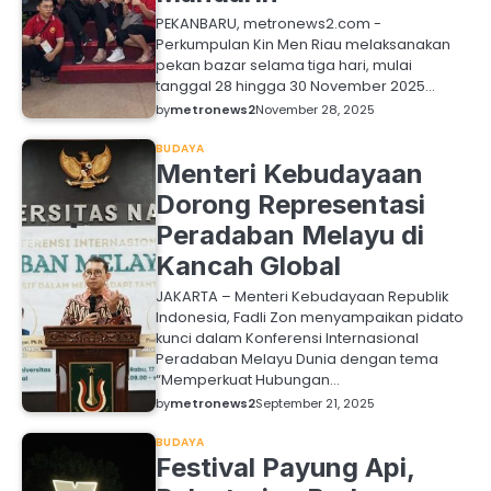
PEKANBARU, metronews2.com -
Perkumpulan Kin Men Riau melaksanakan
pekan bazar selama tiga hari, mulai
tanggal 28 hingga 30 November 2025…
by
metronews2
November 28, 2025
BUDAYA
Menteri Kebudayaan
Dorong Representasi
Peradaban Melayu di
Kancah Global
JAKARTA – Menteri Kebudayaan Republik
Indonesia, Fadli Zon menyampaikan pidato
kunci dalam Konferensi Internasional
Peradaban Melayu Dunia dengan tema
“Memperkuat Hubungan…
by
metronews2
September 21, 2025
BUDAYA
Festival Payung Api,