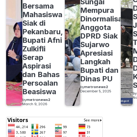
Sungai
Bersama
Mempura
Mahasiswa
S
Dinormalisasi,
Siak di
J
Anggota
Pekanbaru,
S
DPRD Siak
Bupati Afni
Sujarwo
Zulkifli
M
Apresiasi
Serap
D
Langkah
Aspirasi
D
Bupati dan
dan Bahas
Dinas PU
Persoalan
S
by
metronews2
Beasiswa
December 5, 2025
by
No
by
metronews2
March 9, 2026