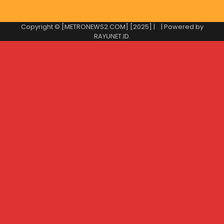
Copyright © [METRONEWS2.COM] [2025] |
| Powered by
RAYUNET.ID
.