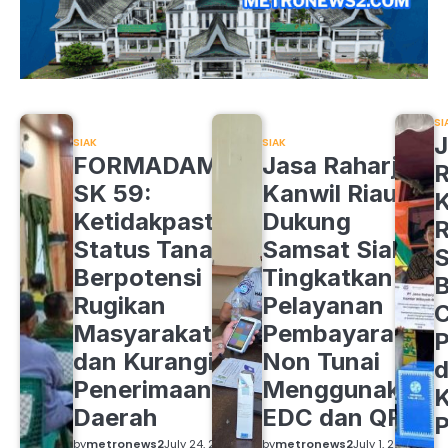
SI
J
SIAK
SIAK
FORMADAM
Jasa Raharja
R
SK 59:
Kanwil Riau
K
Ketidakpastian
Dukung
R
Status Tanah
Samsat Siak
S
Berpotensi
Tingkatkan
B
Rugikan
Pelayanan
C
Masyarakat
Pembayaran
P
dan Kurangi
Non Tunai
d
Penerimaan
Menggunakan
K
Daerah
EDC dan QRIS
by
metronews2
July 24, 2026
by
metronews2
July 1, 2026