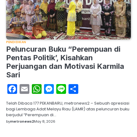
PENDIDIKAN
Peluncuran Buku “Perempuan di
Pentas Politik’, Kisahkan
Perjuangan dan Motivasi Karmila
Sari
Facebook
Email
WhatsApp
Messenger
Line
Share
Telah Dibaca 177 PEKANBARU, metronews2 – Sebuah apresiasi
bagi Lembaga Adat Melayu Riau (LAMR) atas peluncuran buku
berjudul “Perempuan di…
by
metronews2
May 8, 2026