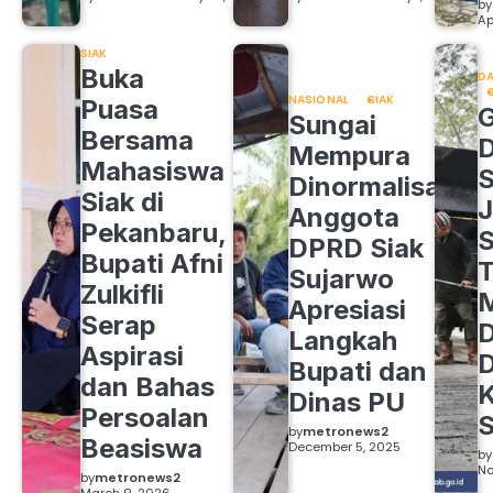
by
Ap
SIAK
Buka
DA
NASIONAL
SIAK
Puasa
Sungai
Bersama
Mempura
Mahasiswa
S
Dinormalisasi,
Siak di
J
Anggota
Pekanbaru,
S
DPRD Siak
Bupati Afni
Sujarwo
Zulkifli
M
Apresiasi
Serap
D
Langkah
Aspirasi
D
Bupati dan
dan Bahas
Dinas PU
Persoalan
S
by
metronews2
Beasiswa
December 5, 2025
by
No
by
metronews2