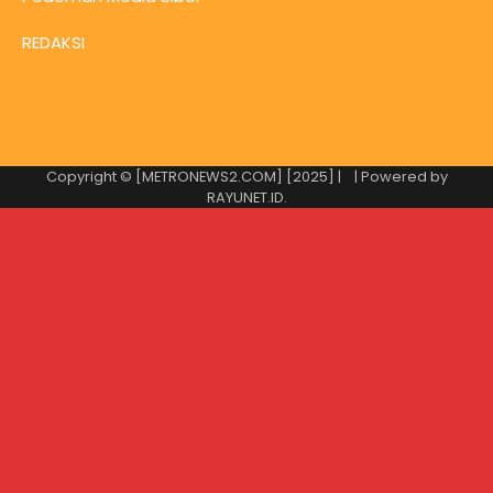
REDAKSI
Copyright © [METRONEWS2.COM] [2025] |
| Powered by
RAYUNET.ID
.