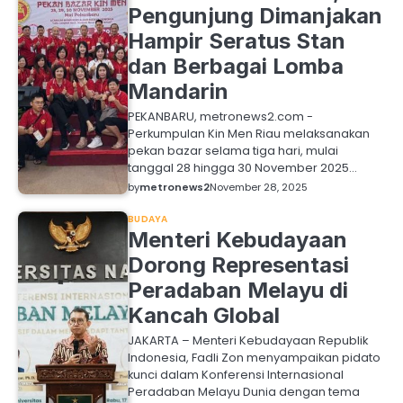
Pengunjung Dimanjakan
Hampir Seratus Stan
dan Berbagai Lomba
Mandarin
PEKANBARU, metronews2.com -
Perkumpulan Kin Men Riau melaksanakan
pekan bazar selama tiga hari, mulai
tanggal 28 hingga 30 November 2025…
by
metronews2
November 28, 2025
BUDAYA
Menteri Kebudayaan
Dorong Representasi
Peradaban Melayu di
Kancah Global
JAKARTA – Menteri Kebudayaan Republik
Indonesia, Fadli Zon menyampaikan pidato
kunci dalam Konferensi Internasional
Peradaban Melayu Dunia dengan tema