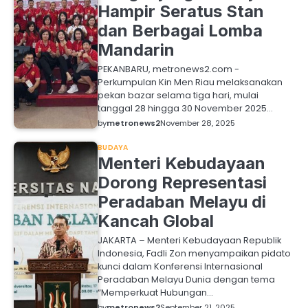
Hampir Seratus Stan
dan Berbagai Lomba
Mandarin
PEKANBARU, metronews2.com -
Perkumpulan Kin Men Riau melaksanakan
pekan bazar selama tiga hari, mulai
tanggal 28 hingga 30 November 2025…
by
metronews2
November 28, 2025
BUDAYA
Menteri Kebudayaan
Dorong Representasi
Peradaban Melayu di
Kancah Global
JAKARTA – Menteri Kebudayaan Republik
Indonesia, Fadli Zon menyampaikan pidato
kunci dalam Konferensi Internasional
Peradaban Melayu Dunia dengan tema
“Memperkuat Hubungan…
by
metronews2
September 21, 2025