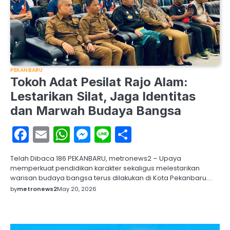
PEKANBARU
Tokoh Adat Pesilat Rajo Alam:
Lestarikan Silat, Jaga Identitas
dan Marwah Budaya Bangsa
Facebook
Email
WhatsApp
Messenger
Line
Share
Telah Dibaca 186 PEKANBARU, metronews2 – Upaya
memperkuat pendidikan karakter sekaligus melestarikan
warisan budaya bangsa terus dilakukan di Kota Pekanbaru.…
by
metronews2
May 20, 2026