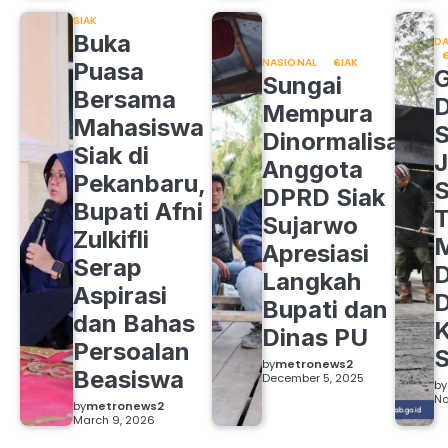
SIAK
Buka
DA
NASIONAL
SIAK
Puasa
Sungai
Bersama
Mempura
Mahasiswa
S
Dinormalisasi,
Siak di
J
Anggota
Pekanbaru,
S
DPRD Siak
Bupati Afni
Sujarwo
Zulkifli
M
Apresiasi
Serap
D
Langkah
Aspirasi
D
Bupati dan
dan Bahas
Dinas PU
Persoalan
S
by
metronews2
Beasiswa
December 5, 2025
by
No
by
metronews2
March 9, 2026