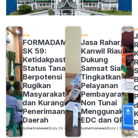
SI
J
SIAK
SIAK
FORMADAM
Jasa Raharja
R
SK 59:
Kanwil Riau
K
Ketidakpastian
Dukung
R
Status Tanah
Samsat Siak
S
Berpotensi
Tingkatkan
B
Rugikan
Pelayanan
C
Masyarakat
Pembayaran
P
dan Kurangi
Non Tunai
d
Penerimaan
Menggunakan
K
Daerah
EDC dan QRIS
by
metronews2
July 24, 2026
by
metronews2
July 1, 2026
by
Ap