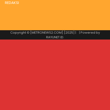
REDAKSI
Copyright © [METRONEWS2.COM] [2025] |
| Powered by
RAYUNET.ID
.