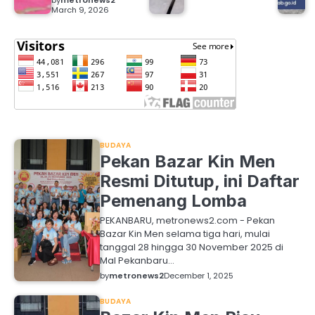
by
metronews2
March 9, 2026
BUDAYA
Pekan Bazar Kin Men
Resmi Ditutup, ini Daftar
Pemenang Lomba
PEKANBARU, metronews2.com - Pekan
Bazar Kin Men selama tiga hari, mulai
tanggal 28 hingga 30 November 2025 di
Mal Pekanbaru…
by
metronews2
December 1, 2025
BUDAYA