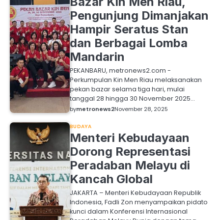
Bazar Kin Men Riau,
Pengunjung Dimanjakan
Hampir Seratus Stan
dan Berbagai Lomba
Mandarin
PEKANBARU, metronews2.com -
Perkumpulan Kin Men Riau melaksanakan
pekan bazar selama tiga hari, mulai
tanggal 28 hingga 30 November 2025…
by
metronews2
November 28, 2025
BUDAYA
Menteri Kebudayaan
Dorong Representasi
Peradaban Melayu di
Kancah Global
JAKARTA – Menteri Kebudayaan Republik
Indonesia, Fadli Zon menyampaikan pidato
kunci dalam Konferensi Internasional