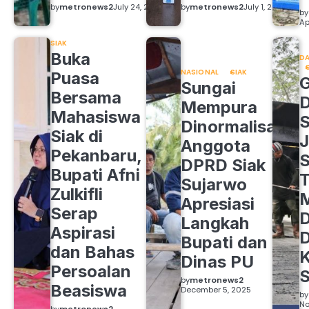
by
metronews2
July 24, 2026
by
metronews2
July 1, 2026
by
Ap
SIAK
Buka
DA
NASIONAL
SIAK
Puasa
Sungai
Bersama
Mempura
Mahasiswa
S
Dinormalisasi,
Siak di
J
Anggota
Pekanbaru,
S
DPRD Siak
Bupati Afni
Sujarwo
Zulkifli
M
Apresiasi
Serap
D
Langkah
Aspirasi
D
Bupati dan
dan Bahas
Dinas PU
Persoalan
S
by
metronews2
Beasiswa
December 5, 2025
by
No