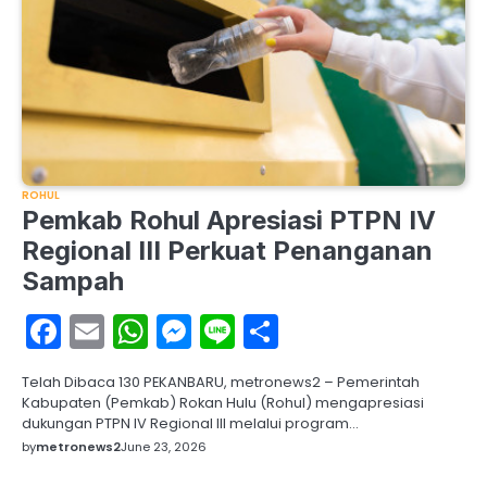
ROHUL
Pemkab Rohul Apresiasi PTPN IV
Regional III Perkuat Penanganan
Sampah
Facebook
Email
WhatsApp
Messenger
Line
Share
Telah Dibaca 130 PEKANBARU, metronews2 – Pemerintah
Kabupaten (Pemkab) Rokan Hulu (Rohul) mengapresiasi
dukungan PTPN IV Regional III melalui program…
by
metronews2
June 23, 2026