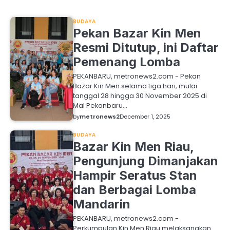
BUDAYA
Pekan Bazar Kin Men
Resmi Ditutup, ini Daftar
Pemenang Lomba
PEKANBARU, metronews2.com - Pekan
Bazar Kin Men selama tiga hari, mulai
tanggal 28 hingga 30 November 2025 di
Mal Pekanbaru…
by
metronews2
December 1, 2025
BUDAYA
Bazar Kin Men Riau,
Pengunjung Dimanjakan
Hampir Seratus Stan
dan Berbagai Lomba
Mandarin
PEKANBARU, metronews2.com -
Perkumpulan Kin Men Riau melaksanakan