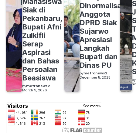
Mahasiswa
S
Dinormalisasi,
Siak di
J
Anggota
Pekanbaru,
S
DPRD Siak
Bupati Afni
Sujarwo
Zulkifli
M
Apresiasi
Serap
D
Langkah
Aspirasi
D
Bupati dan
dan Bahas
Dinas PU
Persoalan
S
by
metronews2
Beasiswa
December 5, 2025
by
No
by
metronews2
March 9, 2026