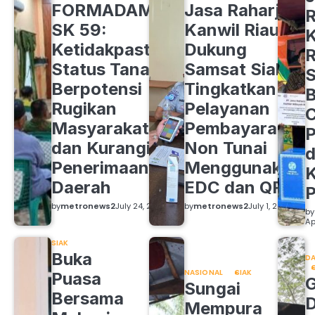
FORMADAM
Jasa Raharja
R
SK 59:
Kanwil Riau
K
Ketidakpastian
Dukung
R
Status Tanah
Samsat Siak
S
Berpotensi
Tingkatkan
B
Rugikan
Pelayanan
C
Masyarakat
Pembayaran
P
dan Kurangi
Non Tunai
d
Penerimaan
Menggunakan
K
Daerah
EDC dan QRIS
by
metronews2
July 24, 2026
by
metronews2
July 1, 2026
by
Ap
SIAK
Buka
DA
NASIONAL
SIAK
Puasa
Sungai
Bersama
Mempura