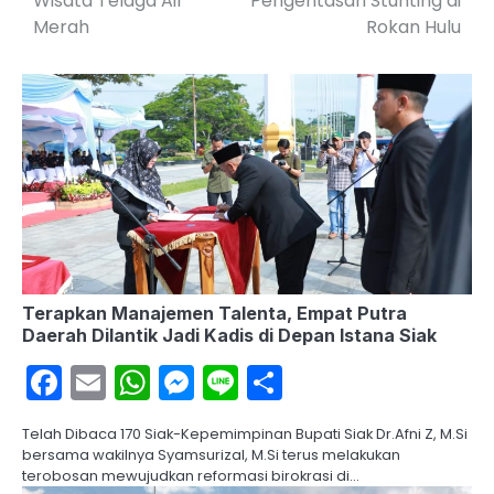
Wisata Telaga Air
Pengentasan Stunting di
Merah
Rokan Hulu
Terapkan Manajemen Talenta, Empat Putra
Daerah Dilantik Jadi Kadis di Depan Istana Siak
Facebook
Email
WhatsApp
Messenger
Line
Share
Telah Dibaca 170 Siak-Kepemimpinan Bupati Siak Dr.Afni Z, M.Si
bersama wakilnya Syamsurizal, M.Si terus melakukan
terobosan mewujudkan reformasi birokrasi di…