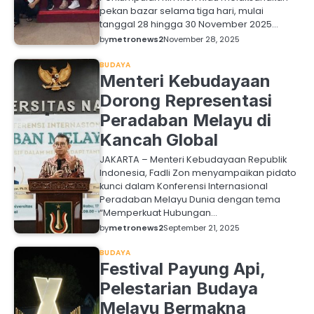
pekan bazar selama tiga hari, mulai
tanggal 28 hingga 30 November 2025…
by
metronews2
November 28, 2025
BUDAYA
Menteri Kebudayaan
Dorong Representasi
Peradaban Melayu di
Kancah Global
JAKARTA – Menteri Kebudayaan Republik
Indonesia, Fadli Zon menyampaikan pidato
kunci dalam Konferensi Internasional
Peradaban Melayu Dunia dengan tema
“Memperkuat Hubungan…
by
metronews2
September 21, 2025
BUDAYA
Festival Payung Api,
Pelestarian Budaya
Melayu Bermakna