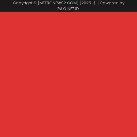
Copyright © [METRONEWS2.COM] [2025] |
| Powered by
RAYUNET.ID
.