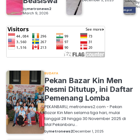
Beasiswa
December 5, 2025
by
No
by
metronews2
March 9, 2026
BUDAYA
Pekan Bazar Kin Men
Resmi Ditutup, ini Daftar
Pemenang Lomba
PEKANBARU, metronews2.com - Pekan
Bazar Kin Men selama tiga hari, mulai
tanggal 28 hingga 30 November 2025 di
Mal Pekanbaru…
by
metronews2
December 1, 2025