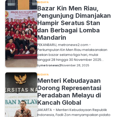
BUDAYA
Bazar Kin Men Riau,
Pengunjung Dimanjakan
Hampir Seratus Stan
dan Berbagai Lomba
Mandarin
PEKANBARU, metronews2.com -
Perkumpulan Kin Men Riau melaksanakan
pekan bazar selama tiga hari, mulai
tanggal 28 hingga 30 November 2025…
by
metronews2
November 28, 2025
BUDAYA
Menteri Kebudayaan
Dorong Representasi
Peradaban Melayu di
Kancah Global
JAKARTA – Menteri Kebudayaan Republik
Indonesia, Fadli Zon menyampaikan pidato