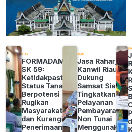
SI
J
SIAK
SIAK
FORMADAM
Jasa Raharja
R
SK 59:
Kanwil Riau
K
Ketidakpastian
Dukung
R
Status Tanah
Samsat Siak
S
Berpotensi
Tingkatkan
B
Rugikan
Pelayanan
C
Masyarakat
Pembayaran
P
dan Kurangi
Non Tunai
d
Penerimaan
Menggunakan
K