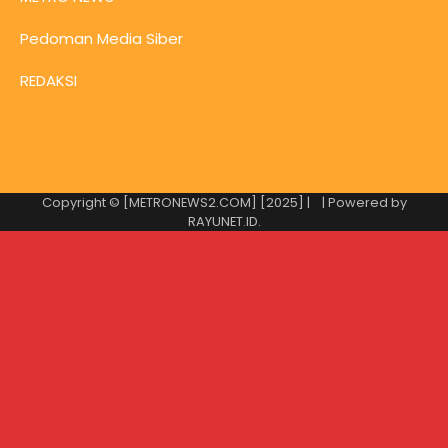
Pedoman Media Siber
REDAKSI
Copyright © [METRONEWS2.COM] [2025] |
| Powered by
RAYUNET.ID
.