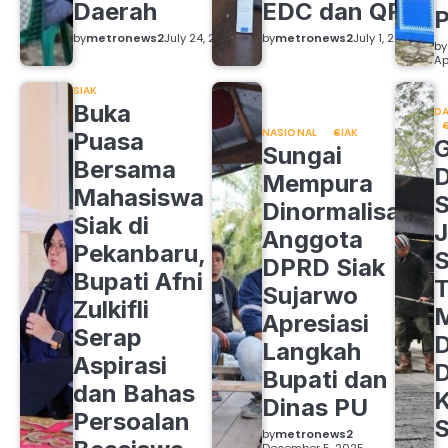
Daerah
EDC dan QRIS
by
metronews2
July 24, 2026
by
metronews2
July 1, 2026
by
Ap
SIAK
Buka
DA
NASIONAL
SIAK
Puasa
Sungai
Bersama
Mempura
Mahasiswa
S
Dinormalisasi,
Siak di
J
Anggota
Pekanbaru,
S
DPRD Siak
Bupati Afni
Sujarwo
Zulkifli
M
Apresiasi
Serap
D
Langkah
Aspirasi
D
Bupati dan
dan Bahas
Dinas PU
Persoalan
S
by
metronews2