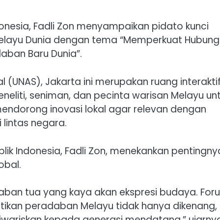
onesia, Fadli Zon menyampaikan pidato kunci
 Melayu Dunia dengan tema “Memperkuat Hubun
aban Baru Dunia”.
al (UNAS), Jakarta ini merupakan ruang interakti
liti, seniman, dan pecinta warisan Melayu un
endorong inovasi lokal agar relevan dengan
 lintas negara.
ik Indonesia, Fadli Zon, menekankan pentingny
obal.
aban tua yang kaya akan ekspresi budaya. For
ikan peradaban Melayu tidak hanya dikenang,
diwariskan kepada generasi mendatang,” ujarny