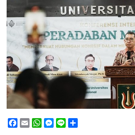
Facebook
Email
WhatsApp
Messenger
Line
Share