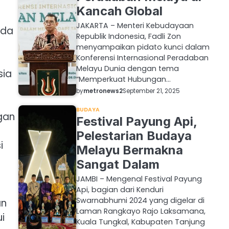
Kancah Global
JAKARTA – Menteri Kebudayaan
ada
Republik Indonesia, Fadli Zon
menyampaikan pidato kunci dalam
Konferensi Internasional Peradaban
Melayu Dunia dengan tema
sia
“Memperkuat Hubungan…
by
metronews2
September 21, 2025
BUDAYA
gan
Festival Payung Api,
Pelestarian Budaya
i
Melayu Bermakna
Sangat Dalam
JAMBI – Mengenal Festival Payung
Api, bagian dari Kenduri
Swarnabhumi 2024 yang digelar di
an
Laman Rangkayo Rajo Laksamana,
i
Kuala Tungkal, Kabupaten Tanjung