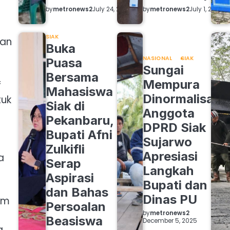
by
metronews2
by
metronews2
July 24, 2026
July 1, 2026
SIAK
gan
Buka
NASIONAL
SIAK
Puasa
Sungai
Bersama
Mempura
f
Mahasiswa
Dinormalisasi,
tuk
Siak di
Anggota
Pekanbaru,
DPRD Siak
Bupati Afni
Sujarwo
Zulkifli
Apresiasi
a
Serap
Langkah
Aspirasi
Bupati dan
dan Bahas
Dinas PU
um
Persoalan
by
metronews2
Beasiswa
December 5, 2025
a.