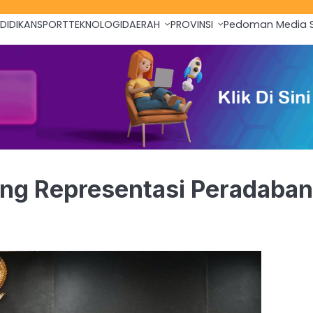
DIDIKAN
SPORT
TEKNOLOGI
DAERAH
PROVINSI
Pedoman Media S
ng Representasi Peradaban