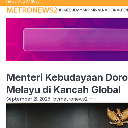
Friday, Aug 07, 2026
to
METRONEWS2
HOME
BUDAYA
KRIMINAL
NASIONAL
PEN
content
Menteri Kebudayaan Doro
Melayu di Kancah Global
September 21, 2025
by
metronews2
-->