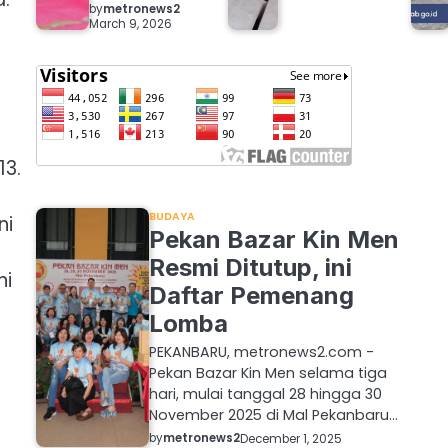
by
metronews2
March 9, 2026
13.
BUDAYA
ni
Pekan Bazar Kin Men
Resmi Ditutup, ini
ni
Daftar Pemenang
Lomba
PEKANBARU, metronews2.com -
Pekan Bazar Kin Men selama tiga
hari, mulai tanggal 28 hingga 30
November 2025 di Mal Pekanbaru…
by
metronews2
December 1, 2025