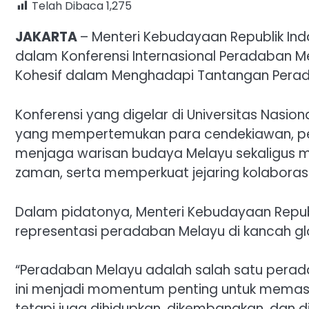
Telah Dibaca
1,275
JAKARTA
– Menteri Kebudayaan Republik Ind
dalam Konferensi Internasional Peradaban
Kohesif dalam Menghadapi Tantangan Perad
Konferensi yang digelar di Universitas Nasion
yang mempertemukan para cendekiawan, pene
menjaga warisan budaya Melayu sekaligus m
zaman, serta memperkuat jejaring kolaborasi
Dalam pidatonya, Menteri Kebudayaan Republ
representasi peradaban Melayu di kancah gl
“Peradaban Melayu adalah salah satu perad
ini menjadi momentum penting untuk memast
tetapi juga dihidupkan, dikembangkan, dan 