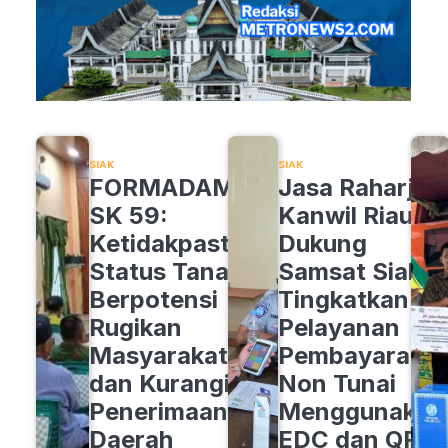
SIAK
SIAK
FORMADAM
Jasa Raharja
SK 59:
Kanwil Riau
Ketidakpastian
Dukung
Status Tanah
Samsat Siak
Berpotensi
Tingkatkan
Rugikan
Pelayanan
Masyarakat
Pembayaran
dan Kurangi
Non Tunai
Penerimaan
Menggunakan
Daerah
EDC dan QRIS