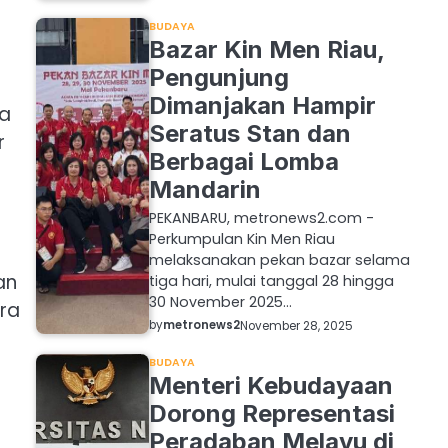
BUDAYA
Bazar Kin Men Riau,
Pengunjung
Dimanjakan Hampir
ya
Seratus Stan dan
r
Berbagai Lomba
Mandarin
PEKANBARU, metronews2.com -
Perkumpulan Kin Men Riau
melaksanakan pekan bazar selama
an
tiga hari, mulai tanggal 28 hingga
30 November 2025…
ra
by
metronews2
November 28, 2025
BUDAYA
Menteri Kebudayaan
Dorong Representasi
Peradaban Melayu di