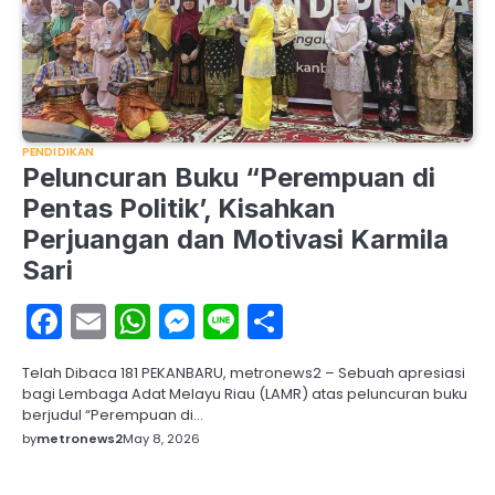
PENDIDIKAN
Peluncuran Buku “Perempuan di
Pentas Politik’, Kisahkan
Perjuangan dan Motivasi Karmila
Sari
Facebook
Email
WhatsApp
Messenger
Line
Share
Telah Dibaca 181 PEKANBARU, metronews2 – Sebuah apresiasi
bagi Lembaga Adat Melayu Riau (LAMR) atas peluncuran buku
berjudul “Perempuan di…
by
metronews2
May 8, 2026