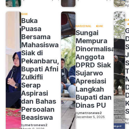
by
Ap
SIAK
Buka
DA
NASIONAL
SIAK
Puasa
Sungai
Bersama
Mempura
Mahasiswa
S
Dinormalisasi,
Siak di
J
Anggota
Pekanbaru,
S
DPRD Siak
Bupati Afni
Sujarwo
Zulkifli
M
Apresiasi
Serap
D
Langkah
Aspirasi
D
Bupati dan
dan Bahas
Dinas PU
Persoalan
S
by
metronews2
Beasiswa
December 5, 2025
by
No
by
metronews2