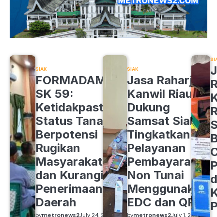
SI
J
SIAK
SIAK
FORMADAM
Jasa Raharja
R
SK 59:
Kanwil Riau
K
Ketidakpastian
Dukung
R
Status Tanah
Samsat Siak
S
Berpotensi
Tingkatkan
B
Rugikan
Pelayanan
C
Masyarakat
Pembayaran
P
dan Kurangi
Non Tunai
d
Penerimaan
Menggunakan
K
Daerah
EDC dan QRIS
by
metronews2
July 24, 2026
by
metronews2
July 1, 2026