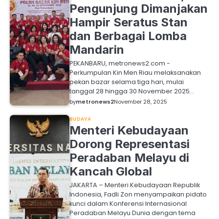
Pengunjung Dimanjakan
Hampir Seratus Stan
dan Berbagai Lomba
Mandarin
PEKANBARU, metronews2.com -
Perkumpulan Kin Men Riau melaksanakan
pekan bazar selama tiga hari, mulai
tanggal 28 hingga 30 November 2025…
by
metronews2
November 28, 2025
BUDAYA
Menteri Kebudayaan
Dorong Representasi
Peradaban Melayu di
Kancah Global
JAKARTA – Menteri Kebudayaan Republik
Indonesia, Fadli Zon menyampaikan pidato
kunci dalam Konferensi Internasional
Peradaban Melayu Dunia dengan tema