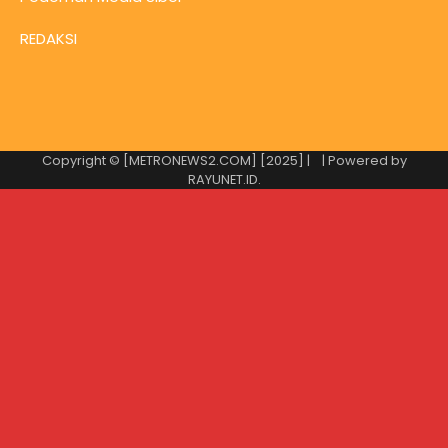
REDAKSI
Copyright © [METRONEWS2.COM] [2025] |
| Powered by
RAYUNET.ID
.