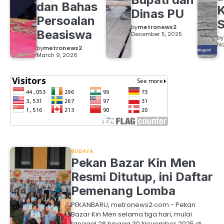
dan Bahas
Dinas PU
Persoalan
S
by
metronews2
Beasiswa
December 5, 2025
by
No
by
metronews2
March 9, 2026
BUDAYA
Pekan Bazar Kin Men
Resmi Ditutup, ini Daftar
Pemenang Lomba
PEKANBARU, metronews2.com - Pekan
Bazar Kin Men selama tiga hari, mulai
tanggal 28 hingga 30 November 2025 di