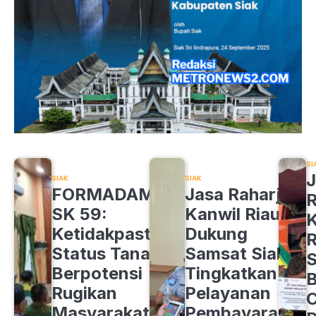
SI
J
SIAK
SIAK
FORMADAM
Jasa Raharja
R
SK 59:
Kanwil Riau
K
Ketidakpastian
Dukung
R
Status Tanah
Samsat Siak
S
Berpotensi
Tingkatkan
B
Rugikan
Pelayanan
C
Masyarakat
Pembayaran