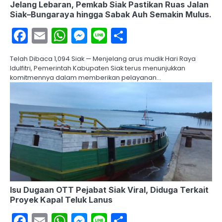
Jelang Lebaran, Pemkab Siak Pastikan Ruas Jalan
Siak–Bungaraya hingga Sabak Auh Semakin Mulus.
Facebook
Email
WhatsApp
Messenger
Line
Share
Telah Dibaca 1,094 Siak — Menjelang arus mudik Hari Raya
Idulfitri, Pemerintah Kabupaten Siak terus menunjukkan
komitmennya dalam memberikan pelayanan…
Isu Dugaan OTT Pejabat Siak Viral, Diduga Terkait
Proyek Kapal Teluk Lanus
Facebook
Email
WhatsApp
Messenger
Line
Share