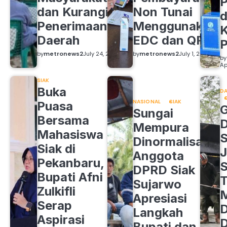
P
dan Kurangi
Non Tunai
d
Penerimaan
Menggunakan
K
Daerah
EDC dan QRIS
by
metronews2
July 24, 2026
by
metronews2
July 1, 2026
by
Ap
SIAK
Buka
DA
NASIONAL
SIAK
Puasa
Sungai
Bersama
Mempura
Mahasiswa
S
Dinormalisasi,
Siak di
J
Anggota
Pekanbaru,
S
DPRD Siak
Bupati Afni
Sujarwo
Zulkifli
M
Apresiasi
Serap
D
Langkah
Aspirasi
D
Bupati dan