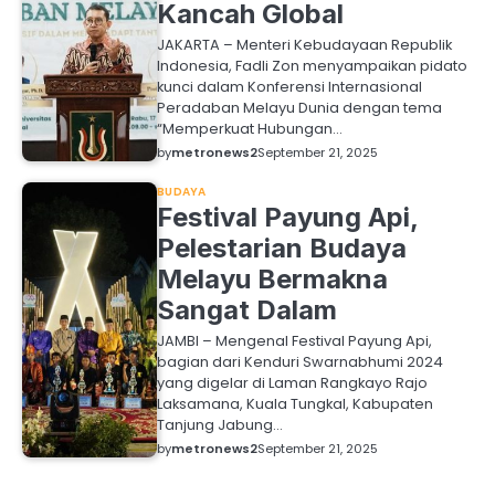
Kancah Global
JAKARTA – Menteri Kebudayaan Republik
Indonesia, Fadli Zon menyampaikan pidato
kunci dalam Konferensi Internasional
Peradaban Melayu Dunia dengan tema
“Memperkuat Hubungan…
by
metronews2
September 21, 2025
BUDAYA
Festival Payung Api,
Pelestarian Budaya
Melayu Bermakna
Sangat Dalam
JAMBI – Mengenal Festival Payung Api,
bagian dari Kenduri Swarnabhumi 2024
yang digelar di Laman Rangkayo Rajo
Laksamana, Kuala Tungkal, Kabupaten
Tanjung Jabung…
by
metronews2
September 21, 2025