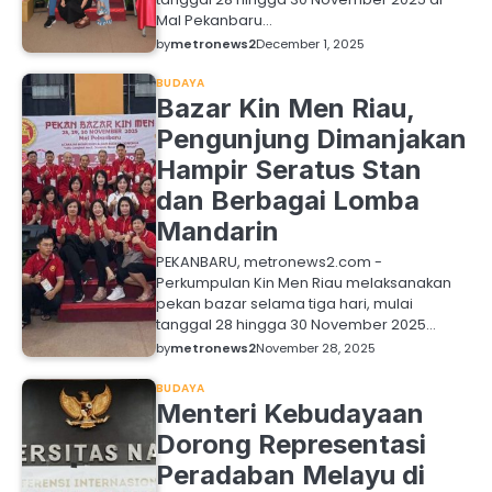
Mal Pekanbaru…
by
metronews2
December 1, 2025
BUDAYA
Bazar Kin Men Riau,
Pengunjung Dimanjakan
Hampir Seratus Stan
dan Berbagai Lomba
Mandarin
PEKANBARU, metronews2.com -
Perkumpulan Kin Men Riau melaksanakan
pekan bazar selama tiga hari, mulai
tanggal 28 hingga 30 November 2025…
by
metronews2
November 28, 2025
BUDAYA
Menteri Kebudayaan
Dorong Representasi
Peradaban Melayu di