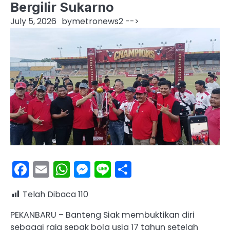
Bergilir Sukarno
July 5, 2026
by
metronews2
-->
Facebook
Email
WhatsApp
Messenger
Line
Share
Telah Dibaca
110
PEKANBARU – Banteng Siak membuktikan diri
sebagai raja sepak bola usia 17 tahun setelah