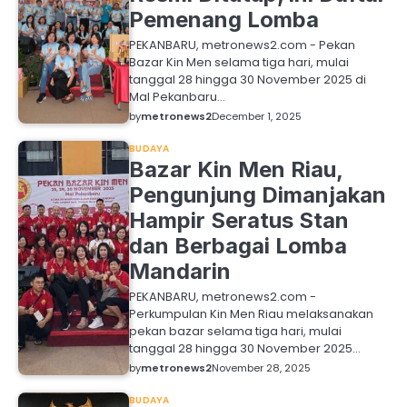
Pemenang Lomba
PEKANBARU, metronews2.com - Pekan
Bazar Kin Men selama tiga hari, mulai
tanggal 28 hingga 30 November 2025 di
Mal Pekanbaru…
by
metronews2
December 1, 2025
BUDAYA
Bazar Kin Men Riau,
Pengunjung Dimanjakan
Hampir Seratus Stan
dan Berbagai Lomba
Mandarin
PEKANBARU, metronews2.com -
Perkumpulan Kin Men Riau melaksanakan
pekan bazar selama tiga hari, mulai
tanggal 28 hingga 30 November 2025…
by
metronews2
November 28, 2025
BUDAYA