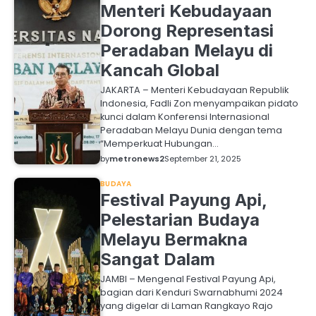
Menteri Kebudayaan
Dorong Representasi
Peradaban Melayu di
Kancah Global
JAKARTA – Menteri Kebudayaan Republik
Indonesia, Fadli Zon menyampaikan pidato
kunci dalam Konferensi Internasional
Peradaban Melayu Dunia dengan tema
“Memperkuat Hubungan…
by
metronews2
September 21, 2025
BUDAYA
Festival Payung Api,
Pelestarian Budaya
Melayu Bermakna
Sangat Dalam
JAMBI – Mengenal Festival Payung Api,
bagian dari Kenduri Swarnabhumi 2024
yang digelar di Laman Rangkayo Rajo