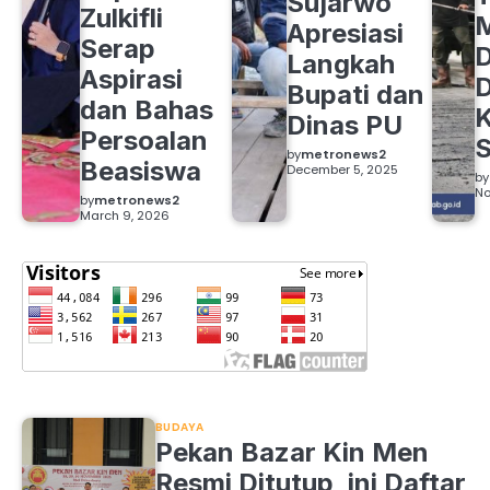
Sujarwo
Zulkifli
M
Apresiasi
Serap
D
Langkah
Aspirasi
D
Bupati dan
dan Bahas
Dinas PU
Persoalan
S
by
metronews2
Beasiswa
December 5, 2025
by
No
by
metronews2
March 9, 2026
BUDAYA
Pekan Bazar Kin Men
Resmi Ditutup, ini Daftar