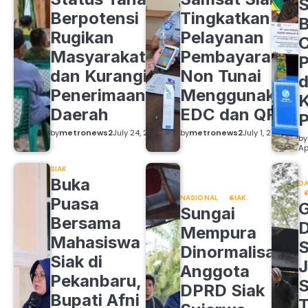
S
Berpotensi
Tingkatkan
B
Rugikan
Pelayanan
C
Masyarakat
Pembayaran
P
dan Kurangi
Non Tunai
d
Penerimaan
Menggunakan
K
Daerah
EDC dan QRIS
by
metronews2
July 24, 2026
by
metronews2
July 1, 2026
by
Ap
SIAK
Buka
DA
NASIONAL
SIAK
Puasa
Sungai
Bersama
Mempura
Mahasiswa
S
Dinormalisasi,
Siak di
J
Anggota
Pekanbaru,
S
DPRD Siak
Bupati Afni