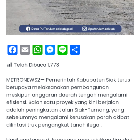
Facebook
Email
WhatsApp
Messenger
Line
Share
Telah Dibaca
1,773
METRONEWS2— Pemerintah Kabupaten Siak terus
berupaya melaksanakan pembangunan
meskipun anggaran daerah tengah mengalami
efisiensi. Salah satu proyek yang kini berjalan
adalah peningkatan Jalan Siak–Tumang, yang
sebelumnya mengalami kerusakan parah akibat
dilintasi truk pengangkut tanah ilegal.
Hasil pantauan di lapangan menunjukkan tim dari