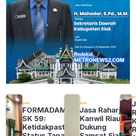
SI
J
SIAK
SIAK
FORMADAM
Jasa Raharja
R
SK 59:
Kanwil Riau
K
Ketidakpastian
Dukung
R
Status Tanah
Samsat Siak