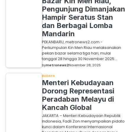
Bazar Kin Men Riau,
Pengunjung Dimanjakan
Hampir Seratus Stan
dan Berbagai Lomba
Mandarin
PEKANBARU, metronews2.com -
Perkumpulan Kin Men Riau melaksanakan
pekan bazar selama tiga hari, mulai
tanggal 28 hingga 30 November 2025…
by
metronews2
November 28, 2025
BUDAYA
Menteri Kebudayaan
Dorong Representasi
Peradaban Melayu di
Kancah Global
JAKARTA – Menteri Kebudayaan Republik
Indonesia, Fadli Zon menyampaikan pidato
kunci dalam Konferensi Internasional