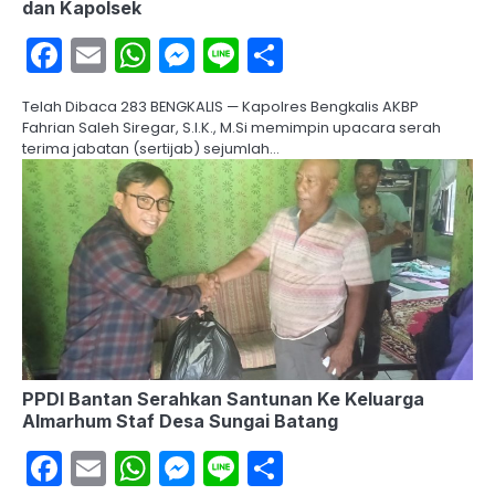
dan Kapolsek
Facebook
Email
WhatsApp
Messenger
Line
Share
Telah Dibaca 283 BENGKALIS — Kapolres Bengkalis AKBP
Fahrian Saleh Siregar, S.I.K., M.Si memimpin upacara serah
terima jabatan (sertijab) sejumlah…
PPDI Bantan Serahkan Santunan Ke Keluarga
Almarhum Staf Desa Sungai Batang
Facebook
Email
WhatsApp
Messenger
Line
Share