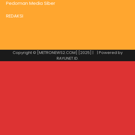
Pedoman Media Siber
REDAKSI
Copyright © [METRONEWS2.COM] [2025] |
| Powered by
RAYUNET.ID
.