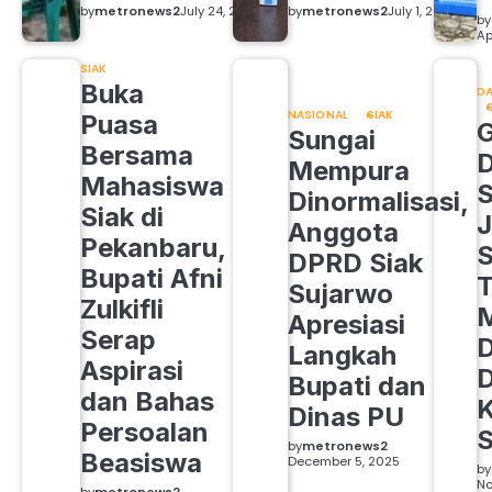
by
metronews2
July 24, 2026
by
metronews2
July 1, 2026
by
Ap
SIAK
Buka
DA
NASIONAL
SIAK
Puasa
Sungai
Bersama
Mempura
Mahasiswa
S
Dinormalisasi,
Siak di
J
Anggota
Pekanbaru,
S
DPRD Siak
Bupati Afni
Sujarwo
Zulkifli
M
Apresiasi
Serap
D
Langkah
Aspirasi
D
Bupati dan
dan Bahas
Dinas PU
Persoalan
S
by
metronews2
Beasiswa
December 5, 2025
by
No
by
metronews2