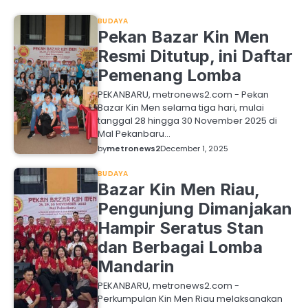
BUDAYA
Pekan Bazar Kin Men
Resmi Ditutup, ini Daftar
Pemenang Lomba
PEKANBARU, metronews2.com - Pekan
Bazar Kin Men selama tiga hari, mulai
tanggal 28 hingga 30 November 2025 di
Mal Pekanbaru…
by
metronews2
December 1, 2025
BUDAYA
Bazar Kin Men Riau,
Pengunjung Dimanjakan
Hampir Seratus Stan
dan Berbagai Lomba
Mandarin
PEKANBARU, metronews2.com -
Perkumpulan Kin Men Riau melaksanakan