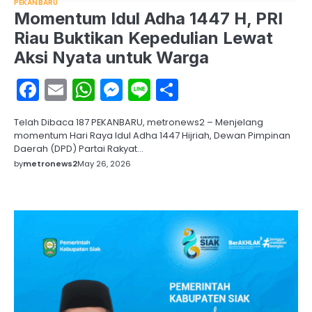
PEKANBARU
Momentum Idul Adha 1447 H, PRI
Riau Buktikan Kepedulian Lewat
Aksi Nyata untuk Warga
Facebook
Email
WhatsApp
Messenger
Line
Share
Telah Dibaca 187 PEKANBARU, metronews2 – Menjelang
momentum Hari Raya Idul Adha 1447 Hijriah, Dewan Pimpinan
Daerah (DPD) Partai Rakyat…
by
metronews2
May 26, 2026