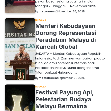
pekan bazar selama tiga hari, mulai
tanggal 28 hingga 30 November 2025…
by
metronews2
November 28, 2025
BUDAYA
Menteri Kebudayaan
Dorong Representasi
Peradaban Melayu di
Kancah Global
JAKARTA – Menteri Kebudayaan Republik
Indonesia, Fadli Zon menyampaikan pidato
kunci dalam Konferensi Internasional
Peradaban Melayu Dunia dengan tema
“Memperkuat Hubungan…
by
metronews2
September 21, 2025
BUDAYA
Festival Payung Api,
Pelestarian Budaya
Melayu Bermakna