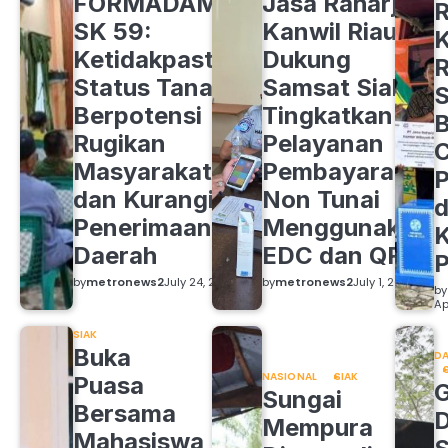
FORMADAM
Jasa Raharja
R
SK 59:
Kanwil Riau
K
Ketidakpastian
Dukung
R
Status Tanah
Samsat Siak
S
Berpotensi
Tingkatkan
B
Rugikan
Pelayanan
C
Masyarakat
Pembayaran
P
dan Kurangi
Non Tunai
d
Penerimaan
Menggunakan
K
Daerah
EDC dan QRIS
by
metronews2
July 24, 2026
by
metronews2
July 1, 2026
by
Ap
SIAK
Buka
DA
NASIONAL
SIAK
Puasa
Sungai
Bersama
Mempura
Mahasiswa