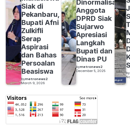
S
Dinormalisasi,
Siak di
J
Anggota
Pekanbaru,
S
DPRD Siak
Bupati Afni
Sujarwo
Zulkifli
M
Apresiasi
Serap
D
Langkah
Aspirasi
D
Bupati dan
dan Bahas
Dinas PU
Persoalan
S
by
metronews2
Beasiswa
December 5, 2025
by
No
by
metronews2
March 9, 2026