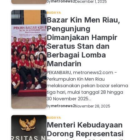
by
metronews2
December 1, 2025
BUDAYA
Bazar Kin Men Riau,
Pengunjung
Dimanjakan Hampir
Seratus Stan dan
Berbagai Lomba
Mandarin
PEKANBARU, metronews2.com -
Perkumpulan Kin Men Riau
melaksanakan pekan bazar selama
tiga hari, mulai tanggal 28 hingga
30 November 2025…
by
metronews2
November 28, 2025
BUDAYA
Menteri Kebudayaan
Dorong Representasi