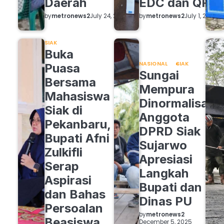
Daerah
EDC dan QRIS
by
metronews2
by
metronews2
July 24, 2026
July 1, 2026
SIAK
Buka
NASIONAL
SIAK
Puasa
Sungai
Bersama
Mempura
Mahasiswa
Dinormalisasi,
Siak di
Anggota
Pekanbaru,
DPRD Siak
Bupati Afni
Sujarwo
Zulkifli
Apresiasi
Serap
Langkah
Aspirasi
Bupati dan
dan Bahas
Dinas PU
Persoalan
by
metronews2
Beasiswa
December 5, 2025