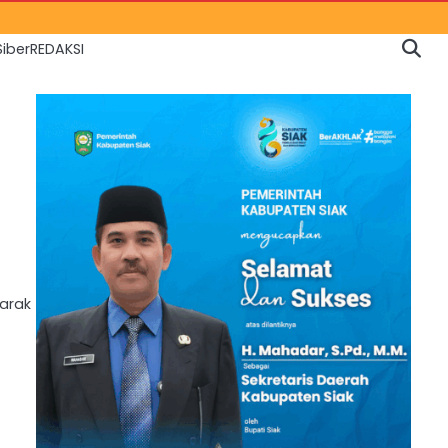
iber
REDAKSI
tarak