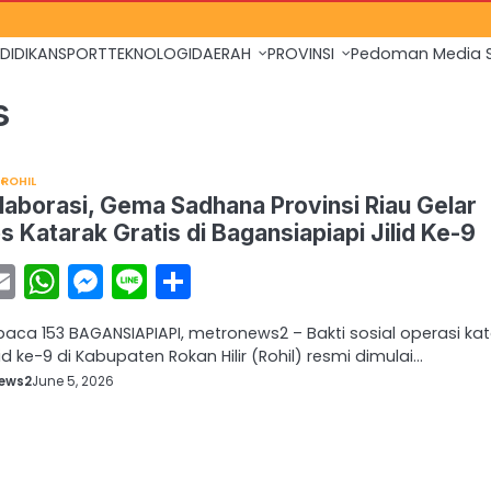
DIDIKAN
SPORT
TEKNOLOGI
DAERAH
PROVINSI
Pedoman Media S
s
ROHIL
laborasi, Gema Sadhana Provinsi Riau Gelar
 Katarak Gratis di Bagansiapiapi Jilid Ke-9
acebook
Email
WhatsApp
Messenger
Line
Share
baca 153 BAGANSIAPIAPI, metronews2 – Bakti sosial operasi ka
ilid ke-9 di Kabupaten Rokan Hilir (Rohil) resmi dimulai…
ews2
June 5, 2026