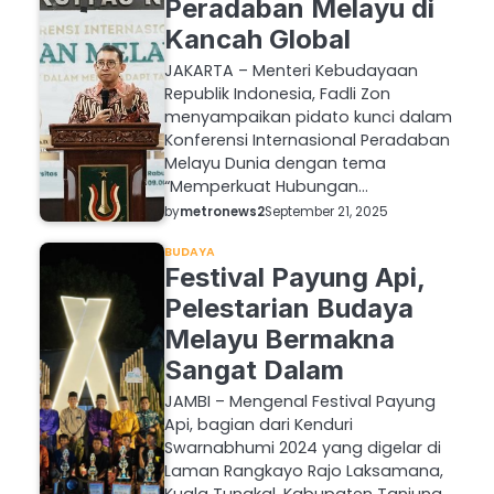
Peradaban Melayu di
Kancah Global
JAKARTA – Menteri Kebudayaan
Republik Indonesia, Fadli Zon
menyampaikan pidato kunci dalam
Konferensi Internasional Peradaban
Melayu Dunia dengan tema
“Memperkuat Hubungan…
by
metronews2
September 21, 2025
BUDAYA
Festival Payung Api,
Pelestarian Budaya
Melayu Bermakna
Sangat Dalam
JAMBI – Mengenal Festival Payung
Api, bagian dari Kenduri
Swarnabhumi 2024 yang digelar di
Laman Rangkayo Rajo Laksamana,
Kuala Tungkal, Kabupaten Tanjung