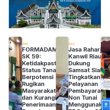
SIAK
SIAK
FORMADAM
Jasa Raharja
SK 59:
Kanwil Riau
Ketidakpastian
Dukung
Status Tanah
Samsat Siak
Berpotensi
Tingkatkan
Rugikan
Pelayanan
Masyarakat
Pembayaran
dan Kurangi
Non Tunai
Penerimaan
Menggunakan