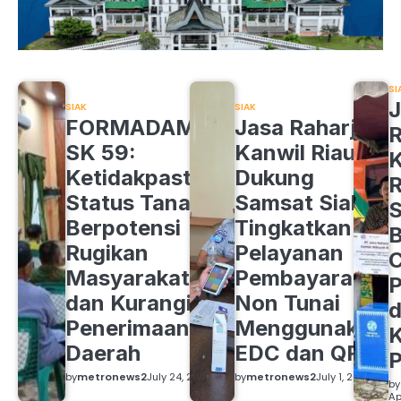
SI
J
SIAK
SIAK
FORMADAM
Jasa Raharja
R
SK 59:
Kanwil Riau
K
Ketidakpastian
Dukung
R
Status Tanah
Samsat Siak
S
Berpotensi
Tingkatkan
B
Rugikan
Pelayanan
C
Masyarakat
Pembayaran
P
dan Kurangi
Non Tunai
d
Penerimaan
Menggunakan
K
Daerah
EDC dan QRIS
by
metronews2
July 24, 2026
by
metronews2
July 1, 2026
by
Ap