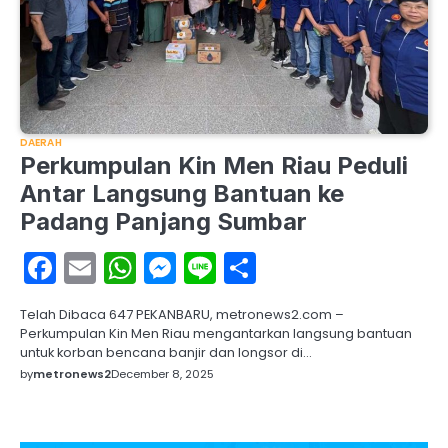
DAERAH
Perkumpulan Kin Men Riau Peduli
Antar Langsung Bantuan ke
Padang Panjang Sumbar
Facebook
Email
WhatsApp
Messenger
Line
Share
Telah Dibaca 647 PEKANBARU, metronews2.com –
Perkumpulan Kin Men Riau mengantarkan langsung bantuan
untuk korban bencana banjir dan longsor di…
by
metronews2
December 8, 2025