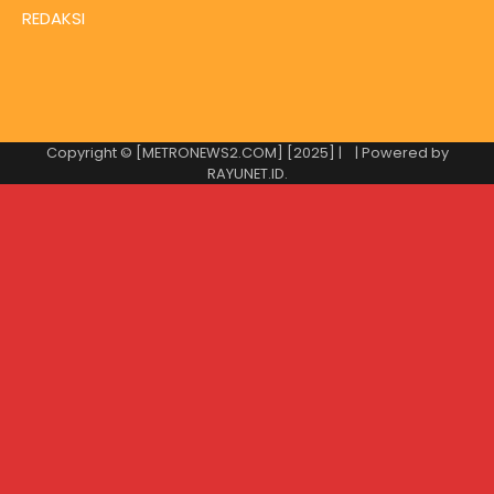
REDAKSI
Copyright © [METRONEWS2.COM] [2025] |
| Powered by
RAYUNET.ID
.