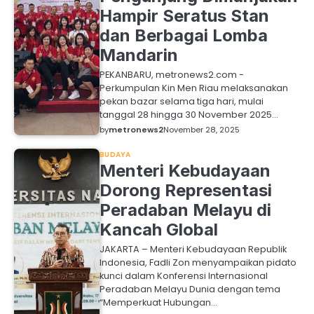
Hampir Seratus Stan
dan Berbagai Lomba
Mandarin
PEKANBARU, metronews2.com -
Perkumpulan Kin Men Riau melaksanakan
pekan bazar selama tiga hari, mulai
tanggal 28 hingga 30 November 2025…
by
metronews2
November 28, 2025
BUDAYA
Menteri Kebudayaan
Dorong Representasi
Peradaban Melayu di
Kancah Global
JAKARTA – Menteri Kebudayaan Republik
Indonesia, Fadli Zon menyampaikan pidato
kunci dalam Konferensi Internasional
Peradaban Melayu Dunia dengan tema
“Memperkuat Hubungan…