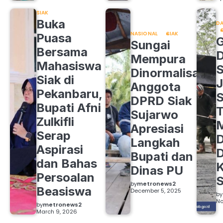
SIAK
Buka
DA
NASIONAL
SIAK
Puasa
Sungai
Bersama
Mempura
Mahasiswa
S
Dinormalisasi,
Siak di
J
Anggota
Pekanbaru,
S
DPRD Siak
Bupati Afni
Sujarwo
Zulkifli
M
Apresiasi
Serap
D
Langkah
Aspirasi
D
Bupati dan
dan Bahas
Dinas PU
Persoalan
S
by
metronews2
Beasiswa
December 5, 2025
by
No
by
metronews2
March 9, 2026