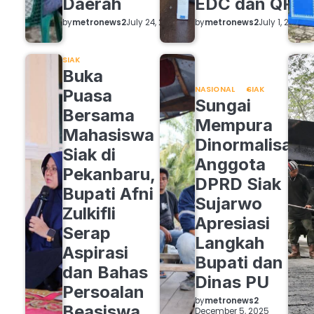
Daerah
EDC dan QRIS
by
metronews2
by
metronews2
July 24, 2026
July 1, 2026
SIAK
Buka
NASIONAL
SIAK
Puasa
Sungai
Bersama
Mempura
Mahasiswa
Dinormalisasi,
Siak di
Anggota
Pekanbaru,
DPRD Siak
Bupati Afni
Sujarwo
Zulkifli
Apresiasi
Serap
Langkah
Aspirasi
Bupati dan
dan Bahas
Dinas PU
Persoalan
by
metronews2
Beasiswa
December 5, 2025