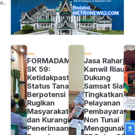
at…
SIAK
SIAK
FORMADAM
Jasa Raharja
SK 59:
Kanwil Riau
Ketidakpastian
Dukung
Status Tanah
Samsat Siak
Berpotensi
Tingkatkan
Rugikan
Pelayanan
Masyarakat
Pembayaran
dan Kurangi
Non Tunai
Penerimaan
Menggunakan