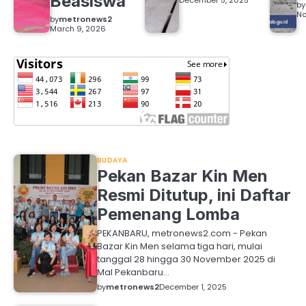
Beasiswa
December 5, 2025
by
No
by
metronews2
March 9, 2026
BUDAYA
Pekan Bazar Kin Men
Resmi Ditutup, ini Daftar
Pemenang Lomba
PEKANBARU, metronews2.com - Pekan
Bazar Kin Men selama tiga hari, mulai
tanggal 28 hingga 30 November 2025 di
Mal Pekanbaru…
by
metronews2
December 1, 2025