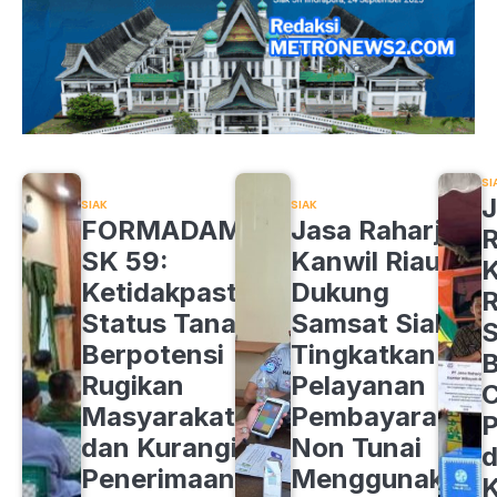
SI
J
SIAK
SIAK
FORMADAM
Jasa Raharja
R
SK 59:
Kanwil Riau
K
Ketidakpastian
Dukung
R
Status Tanah
Samsat Siak
S
Berpotensi
Tingkatkan
B
Rugikan
Pelayanan
C
Masyarakat
Pembayaran
P
dan Kurangi
Non Tunai
d
Penerimaan
Menggunakan
K