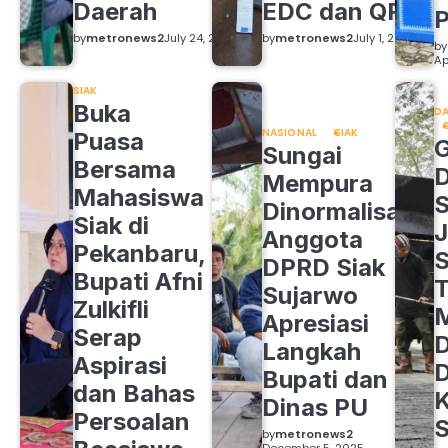
Daerah
EDC dan QRIS
by
metronews2
July 24, 2026
by
metronews2
July 1, 2026
by
Ap
SIAK
Buka
DA
NASIONAL
SIAK
Puasa
Sungai
Bersama
Mempura
Mahasiswa
S
Dinormalisasi,
Siak di
J
Anggota
Pekanbaru,
S
DPRD Siak
Bupati Afni
Sujarwo
Zulkifli
M
Apresiasi
Serap
D
Langkah
Aspirasi
D
Bupati dan
dan Bahas
Dinas PU
Persoalan
S
by
metronews2