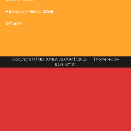
Pedoman Media Siber
REDAKSI
Copyright © [METRONEWS2.COM] [2025] |
| Powered by
RAYUNET.ID
.