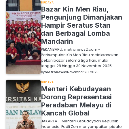
BUDAYA
Bazar Kin Men Riau,
Pengunjung Dimanjakan
Hampir Seratus Stan
dan Berbagai Lomba
Mandarin
PEKANBARU, metronews2.com -
Perkumpulan Kin Men Riau melaksanakan
pekan bazar selama tiga hari, mulai
tanggal 28 hingga 30 November 2025…
by
metronews2
November 28, 2025
BUDAYA
Menteri Kebudayaan
Dorong Representasi
Peradaban Melayu di
Kancah Global
JAKARTA – Menteri Kebudayaan Republik
Indonesia, Fadli Zon menyampaikan pidato