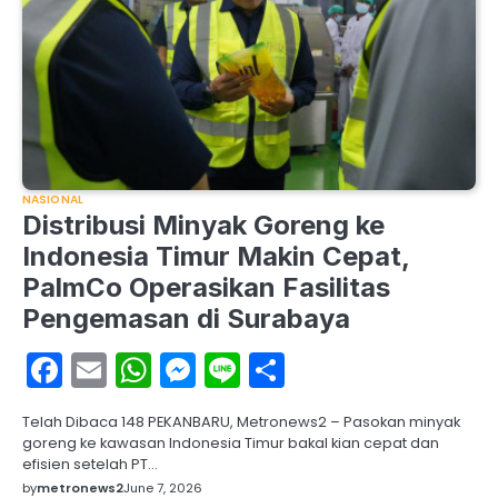
NASIONAL
Distribusi Minyak Goreng ke
Indonesia Timur Makin Cepat,
PalmCo Operasikan Fasilitas
Pengemasan di Surabaya
Facebook
Email
WhatsApp
Messenger
Line
Share
Telah Dibaca 148 PEKANBARU, Metronews2 – Pasokan minyak
goreng ke kawasan Indonesia Timur bakal kian cepat dan
efisien setelah PT…
by
metronews2
June 7, 2026