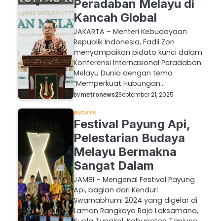
Peradaban Melayu di
Kancah Global
JAKARTA – Menteri Kebudayaan
Republik Indonesia, Fadli Zon
menyampaikan pidato kunci dalam
Konferensi Internasional Peradaban
Melayu Dunia dengan tema
“Memperkuat Hubungan…
by
metronews2
September 21, 2025
BUDAYA
Festival Payung Api,
Pelestarian Budaya
Melayu Bermakna
Sangat Dalam
JAMBI – Mengenal Festival Payung
Api, bagian dari Kenduri
Swarnabhumi 2024 yang digelar di
Laman Rangkayo Rajo Laksamana,
Kuala Tungkal, Kabupaten Tanjung