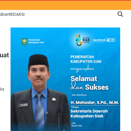
iber
REDAKSI
uat
la