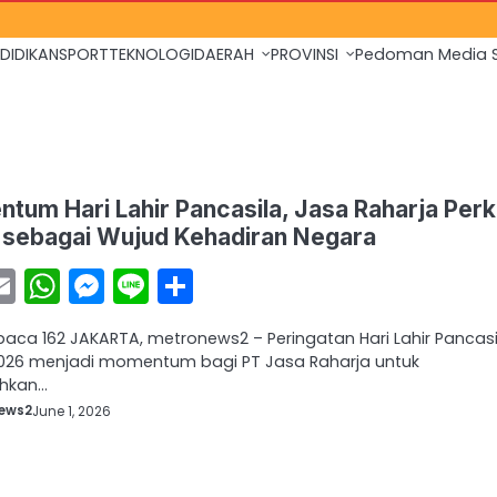
DIDIKAN
SPORT
TEKNOLOGI
DAERAH
PROVINSI
Pedoman Media S
tum Hari Lahir Pancasila, Jasa Raharja Perk
 sebagai Wujud Kehadiran Negara
acebook
Email
WhatsApp
Messenger
Line
Share
baca 162 JAKARTA, metronews2 – Peringatan Hari Lahir Pancasi
026 menjadi momentum bagi PT Jasa Raharja untuk
hkan…
ews2
June 1, 2026