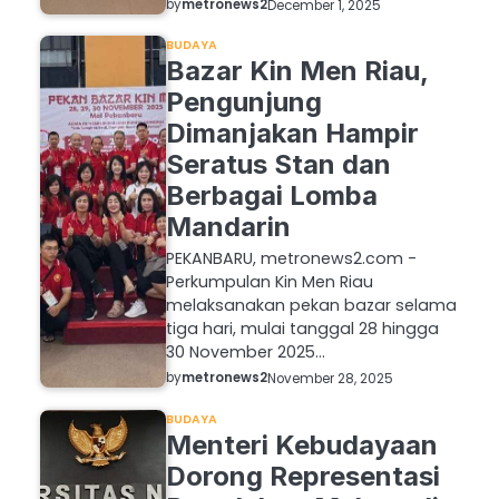
by
metronews2
December 1, 2025
BUDAYA
Bazar Kin Men Riau,
Pengunjung
Dimanjakan Hampir
Seratus Stan dan
Berbagai Lomba
Mandarin
PEKANBARU, metronews2.com -
Perkumpulan Kin Men Riau
melaksanakan pekan bazar selama
tiga hari, mulai tanggal 28 hingga
30 November 2025…
by
metronews2
November 28, 2025
BUDAYA
Menteri Kebudayaan
Dorong Representasi