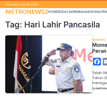
Skip
Saturday, Aug 08, 2026
to
METRONEWS2
HOME
BUDAYA
KRIMINAL
NASIONAL
PEN
content
Tag:
Hari Lahir Pancasila
NASIONAL
Momen
Peran
F
Telah Di
Tahun 2
menegu
by
metron