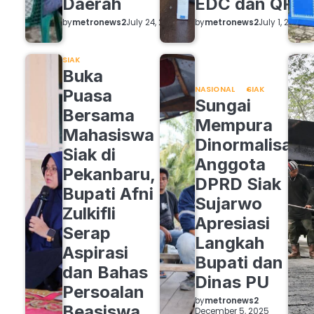
Daerah
EDC dan QRIS
by
metronews2
by
metronews2
July 24, 2026
July 1, 2026
SIAK
Buka
NASIONAL
SIAK
Puasa
Sungai
Bersama
Mempura
Mahasiswa
Dinormalisasi,
Siak di
Anggota
Pekanbaru,
DPRD Siak
Bupati Afni
Sujarwo
Zulkifli
Apresiasi
Serap
Langkah
Aspirasi
Bupati dan
dan Bahas
Dinas PU
Persoalan
by
metronews2
Beasiswa
December 5, 2025