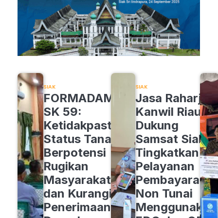
SIAK
SIAK
FORMADAM
Jasa Raharja
SK 59:
Kanwil Riau
Ketidakpastian
Dukung
Status Tanah
Samsat Siak
Berpotensi
Tingkatkan
Rugikan
Pelayanan
Masyarakat
Pembayaran
dan Kurangi
Non Tunai
Penerimaan
Menggunakan