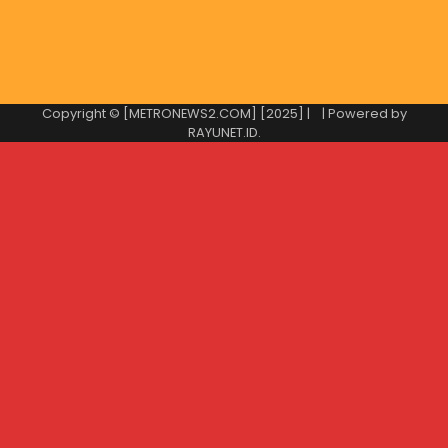
Copyright © [METRONEWS2.COM] [2025] |
| Powered by
RAYUNET.ID
.