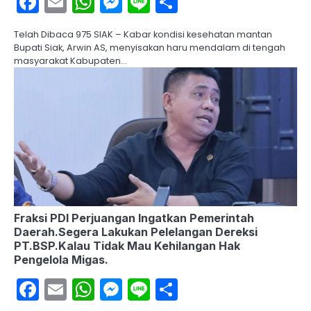
Facebook
Email
WhatsApp
Messenger
Line
Share
Telah Dibaca 975 SIAK – Kabar kondisi kesehatan mantan
Bupati Siak, Arwin AS, menyisakan haru mendalam di tengah
masyarakat Kabupaten…
Fraksi PDI Perjuangan Ingatkan Pemerintah
Daerah.Segera Lakukan Pelelangan Dereksi
PT.BSP.Kalau Tidak Mau Kehilangan Hak
Pengelola Migas.
Facebook
Email
WhatsApp
Messenger
Line
Share