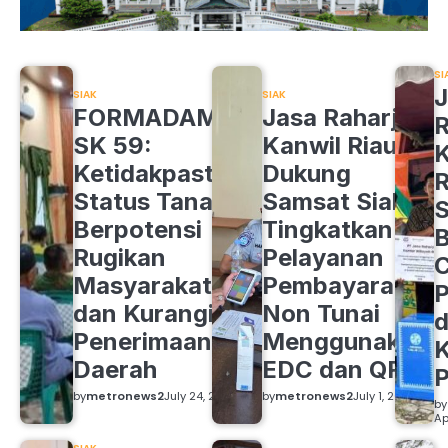
SI
J
SIAK
SIAK
FORMADAM
Jasa Raharja
R
SK 59:
Kanwil Riau
K
Ketidakpastian
Dukung
R
Status Tanah
Samsat Siak
S
Berpotensi
Tingkatkan
B
Rugikan
Pelayanan
C
Masyarakat
Pembayaran
P
dan Kurangi
Non Tunai
d
Penerimaan
Menggunakan
K
Daerah
EDC dan QRIS
by
metronews2
July 24, 2026
by
metronews2
July 1, 2026
by
Ap