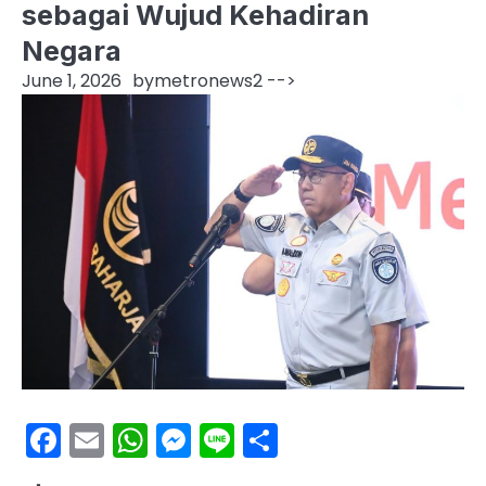
sebagai Wujud Kehadiran
Negara
June 1, 2026
by
metronews2
-->
Facebook
Email
WhatsApp
Messenger
Line
Share