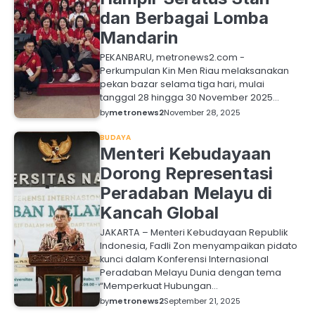
dan Berbagai Lomba
Mandarin
PEKANBARU, metronews2.com -
Perkumpulan Kin Men Riau melaksanakan
pekan bazar selama tiga hari, mulai
tanggal 28 hingga 30 November 2025…
by
metronews2
November 28, 2025
BUDAYA
Menteri Kebudayaan
Dorong Representasi
Peradaban Melayu di
Kancah Global
JAKARTA – Menteri Kebudayaan Republik
Indonesia, Fadli Zon menyampaikan pidato
kunci dalam Konferensi Internasional
Peradaban Melayu Dunia dengan tema
“Memperkuat Hubungan…
by
metronews2
September 21, 2025