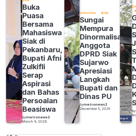
SIAK
Buka
DA
NASIONAL
SIAK
Puasa
Sungai
Bersama
Mempura
Mahasiswa
S
Dinormalisasi,
Siak di
J
Anggota
Pekanbaru,
S
DPRD Siak
Bupati Afni
Sujarwo
Zulkifli
M
Apresiasi
Serap
D
Langkah
Aspirasi
D
Bupati dan
dan Bahas
Dinas PU
Persoalan
S
by
metronews2
Beasiswa
December 5, 2025
by
No
by
metronews2
March 9, 2026