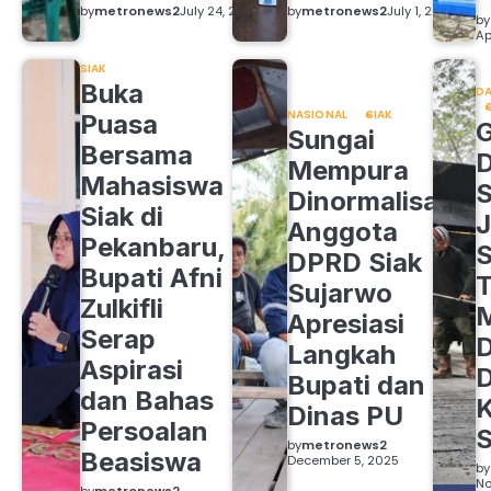
by
metronews2
July 24, 2026
by
metronews2
July 1, 2026
by
Ap
SIAK
Buka
DA
NASIONAL
SIAK
Puasa
Sungai
Bersama
Mempura
Mahasiswa
S
Dinormalisasi,
Siak di
J
Anggota
Pekanbaru,
S
DPRD Siak
Bupati Afni
Sujarwo
Zulkifli
M
Apresiasi
Serap
D
Langkah
Aspirasi
D
Bupati dan
dan Bahas
Dinas PU
Persoalan
S
by
metronews2
Beasiswa
December 5, 2025
by
No