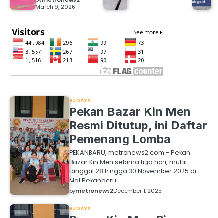
by
metronews2
March 9, 2026
BUDAYA
Pekan Bazar Kin Men
Resmi Ditutup, ini Daftar
Pemenang Lomba
PEKANBARU, metronews2.com - Pekan
Bazar Kin Men selama tiga hari, mulai
tanggal 28 hingga 30 November 2025 di
Mal Pekanbaru…
by
metronews2
December 1, 2025
BUDAYA