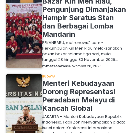
Bazar Kin Men Riau,
Pengunjung Dimanjakan
Hampir Seratus Stan
dan Berbagai Lomba
Mandarin
PEKANBARU, metronews2.com -
Perkumpulan Kin Men Riau melaksanakan
pekan bazar selama tiga hari, mulai
tanggal 28 hingga 30 November 2025…
by
metronews2
November 28, 2025
BUDAYA
Menteri Kebudayaan
Dorong Representasi
Peradaban Melayu di
Kancah Global
JAKARTA – Menteri Kebudayaan Republik
Indonesia, Fadli Zon menyampaikan pidato
kunci dalam Konferensi Internasional