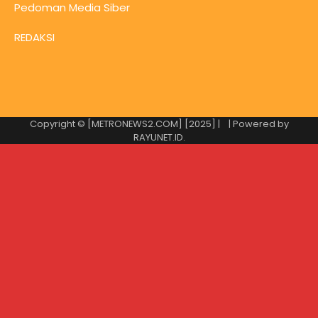
Pedoman Media Siber
REDAKSI
Copyright © [METRONEWS2.COM] [2025] |
| Powered by
RAYUNET.ID
.