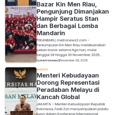
Bazar Kin Men Riau,
Pengunjung Dimanjakan
Hampir Seratus Stan
dan Berbagai Lomba
Mandarin
PEKANBARU, metronews2.com -
Perkumpulan Kin Men Riau melaksanakan
pekan bazar selama tiga hari, mulai
tanggal 28 hingga 30 November 2025…
by
metronews2
November 28, 2025
BUDAYA
Menteri Kebudayaan
Dorong Representasi
Peradaban Melayu di
Kancah Global
JAKARTA – Menteri Kebudayaan Republik
Indonesia, Fadli Zon menyampaikan pidato
kunci dalam Konferensi Internasional