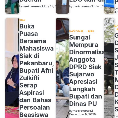
by
metronews2
July 24, 2026
by
metronews2
July 1, 2026
by
Ap
SIAK
Buka
DA
NASIONAL
SIAK
Puasa
Sungai
Bersama
Mempura
Mahasiswa
S
Dinormalisasi,
Siak di
J
Anggota
Pekanbaru,
S
DPRD Siak
Bupati Afni
Sujarwo
Zulkifli
M
Apresiasi
Serap
D
Langkah
Aspirasi
D
Bupati dan
dan Bahas
Dinas PU
Persoalan
S
by
metronews2
Beasiswa
December 5, 2025
by