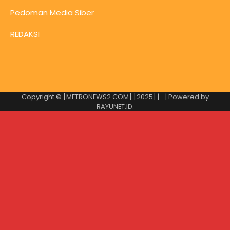
Pedoman Media Siber
REDAKSI
Copyright © [METRONEWS2.COM] [2025] |
| Powered by
RAYUNET.ID
.