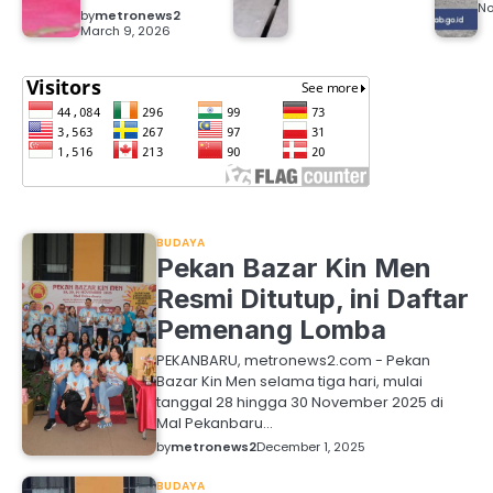
No
by
metronews2
March 9, 2026
BUDAYA
Pekan Bazar Kin Men
Resmi Ditutup, ini Daftar
Pemenang Lomba
PEKANBARU, metronews2.com - Pekan
Bazar Kin Men selama tiga hari, mulai
tanggal 28 hingga 30 November 2025 di
Mal Pekanbaru…
by
metronews2
December 1, 2025
BUDAYA