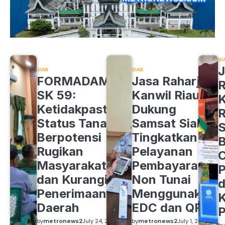
SI
J
SIAK
SIAK
FORMADAM
Jasa Raharja
R
SK 59:
Kanwil Riau
K
Ketidakpastian
Dukung
R
Status Tanah
Samsat Siak
S
Berpotensi
Tingkatkan
B
Rugikan
Pelayanan
C
Masyarakat
Pembayaran
P
dan Kurangi
Non Tunai
d
Penerimaan
Menggunakan
K
Daerah
EDC dan QRIS
by
metronews2
July 24, 2026
by
metronews2
July 1, 2026