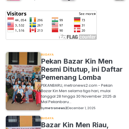
BUDAYA
Pekan Bazar Kin Men
Resmi Ditutup, ini Daftar
Pemenang Lomba
PEKANBARU, metronews2.com - Pekan
Bazar Kin Men selama tiga hari, mulai
tanggal 28 hingga 30 November 2025 di
Mal Pekanbaru…
by
metronews2
December 1, 2025
BUDAYA
Bazar Kin Men Riau,