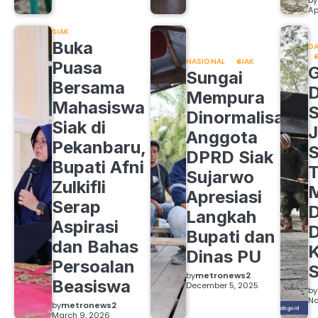
by
Ap
SIAK
Buka
DA
NASIONAL
SIAK
Puasa
Sungai
Bersama
Mempura
Mahasiswa
S
Dinormalisasi,
Siak di
J
Anggota
Pekanbaru,
S
DPRD Siak
Bupati Afni
Sujarwo
Zulkifli
M
Apresiasi
Serap
D
Langkah
Aspirasi
D
Bupati dan
dan Bahas
Dinas PU
Persoalan
S
by
metronews2
Beasiswa
December 5, 2025
by
No
by
metronews2
March 9, 2026