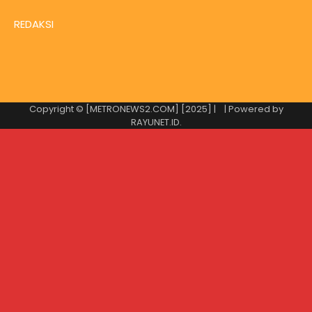
REDAKSI
Copyright © [METRONEWS2.COM] [2025] |
| Powered by
RAYUNET.ID
.