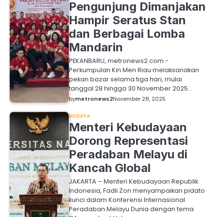
Pengunjung Dimanjakan
Hampir Seratus Stan
dan Berbagai Lomba
Mandarin
PEKANBARU, metronews2.com -
Perkumpulan Kin Men Riau melaksanakan
pekan bazar selama tiga hari, mulai
tanggal 28 hingga 30 November 2025…
by
metronews2
November 28, 2025
BUDAYA
Menteri Kebudayaan
Dorong Representasi
Peradaban Melayu di
Kancah Global
JAKARTA – Menteri Kebudayaan Republik
Indonesia, Fadli Zon menyampaikan pidato
kunci dalam Konferensi Internasional
Peradaban Melayu Dunia dengan tema