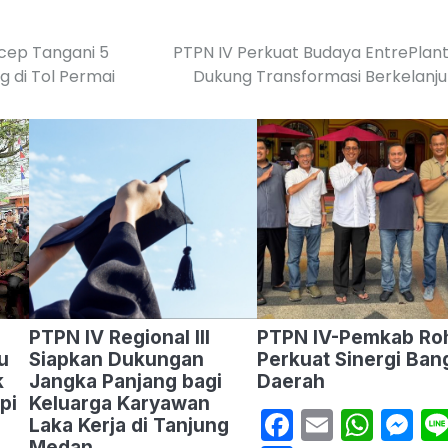
rcep Tangani 5
PTPN IV Perkuat Budaya EntrePlan
 di Tol Permai
Dukung Transformasi Berkelanj
PTPN IV Regional III
PTPN IV-Pemkab Roh
u
Siapkan Dukungan
Perkuat Sinergi Ban
k
Jangka Panjang bagi
Daerah
pi
Keluarga Karyawan
Facebook
Email
Wha
M
Laka Kerja di Tanjung
Medan