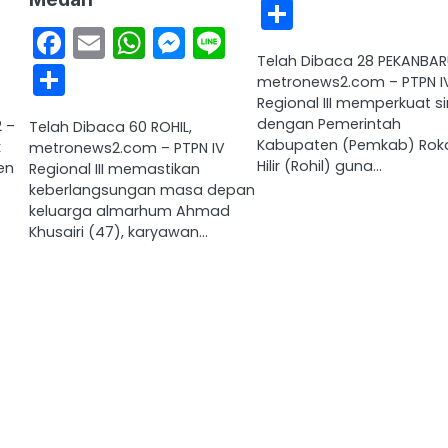
Share
sApp
ssenger
Line
Facebook
Email
WhatsApp
Messenger
Line
Telah Dibaca 28 PEKANBAR
Share
metronews2.com – PTPN I
Regional III memperkuat si
dengan Pemerintah
 –
Telah Dibaca 60 ROHIL,
Kabupaten (Pemkab) Rok
k
metronews2.com – PTPN IV
Hilir (Rohil) guna…
en
Regional III memastikan
keberlangsungan masa depan
keluarga almarhum Ahmad
Khusairi (47), karyawan…