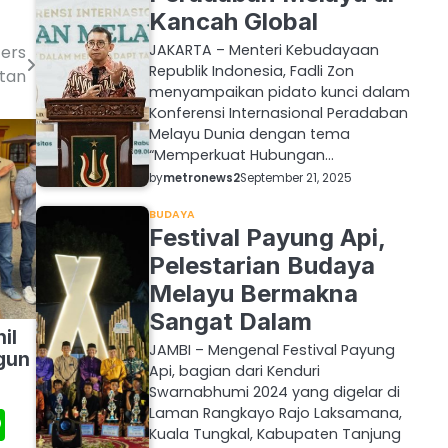
Kancah Global
JAKARTA – Menteri Kebudayaan
ters
Republik Indonesia, Fadli Zon
utan
menyampaikan pidato kunci dalam
Konferensi Internasional Peradaban
Melayu Dunia dengan tema
“Memperkuat Hubungan…
by
metronews2
September 21, 2025
BUDAYA
Festival Payung Api,
Pelestarian Budaya
Melayu Bermakna
Sangat Dalam
il
JAMBI – Mengenal Festival Payung
gun
Api, bagian dari Kenduri
Swarnabhumi 2024 yang digelar di
tsApp
essenger
Line
Laman Rangkayo Rajo Laksamana,
Kuala Tungkal, Kabupaten Tanjung