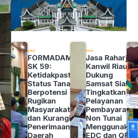
SIAK
SIAK
FORMADAM
Jasa Raharja
SK 59:
Kanwil Riau
Ketidakpastian
Dukung
Status Tanah
Samsat Siak
Berpotensi
Tingkatkan
Rugikan
Pelayanan
Masyarakat
Pembayaran
dan Kurangi
Non Tunai
Penerimaan
Menggunakan
Daerah
EDC dan QRIS