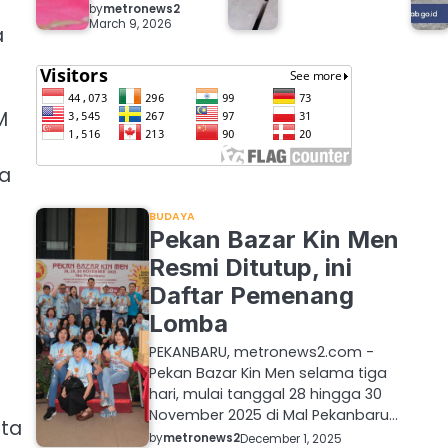
by
metronews2
March 9, 2026
a
M
ja
BUDAYA
Pekan Bazar Kin Men
Resmi Ditutup, ini
Daftar Pemenang
Lomba
PEKANBARU, metronews2.com -
Pekan Bazar Kin Men selama tiga
hari, mulai tanggal 28 hingga 30
November 2025 di Mal Pekanbaru…
ata
by
metronews2
December 1, 2025