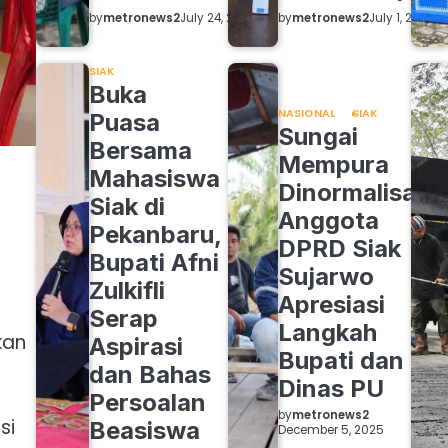
by
metronews2
by
metronews2
July 24, 2026
July 1, 2026
SIAK
Buka
NASIONAL
SIAK
Puasa
Sungai
Bersama
Mempura
Mahasiswa
Dinormalisasi,
Siak di
Anggota
Pekanbaru,
DPRD Siak
Bupati Afni
Sujarwo
Zulkifli
Apresiasi
Serap
Langkah
kan
Aspirasi
Bupati dan
dan Bahas
Dinas PU
Persoalan
by
metronews2
si
Beasiswa
December 5, 2025