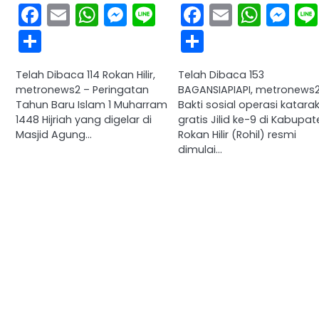
Facebook
Email
WhatsApp
Messenger
Line
Facebook
Email
What
Me
Share
Share
Telah Dibaca 114 Rokan Hilir,
Telah Dibaca 153
metronews2 – Peringatan
BAGANSIAPIAPI, metronews2
Tahun Baru Islam 1 Muharram
Bakti sosial operasi katara
1448 Hijriah yang digelar di
gratis Jilid ke-9 di Kabupat
Masjid Agung…
Rokan Hilir (Rohil) resmi
dimulai…