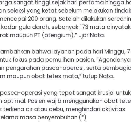
a sangat tinggi sejak hari pertama hingga ha
kan seleksi yang ketat sebelum melakukan tinda
mencapai 200 orang. Setelah dilakukan screeni
 kadar gula darah, sebanyak 173 mata dinyata
arak maupun PT (pterigium),” ujar Nata.
nambahkan bahwa layanan pada hari Minggu, 7
 untuk fokus pada pemulihan pasien. “Agendanya
an pengarahan pasca-operasi, serta pembagi
m maupun obat tetes mata,” tutup Nata.
asca-operasi yang tepat sangat krusial untuk
 optimal. Pasien wajib menggunakan obat tete
terkena air atau debu, menghindari aktivitas
a selama masa penyembuhan.(*)