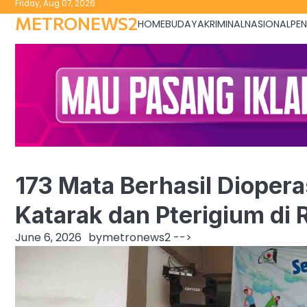
Friday, Aug 07, 2026
to
METRONEWS2
HOME
BUDAYA
KRIMINAL
NASIONAL
PEN
content
173 Mata Berhasil Diopera
Katarak dan Pterigium di R
June 6, 2026
by
metronews2
-->