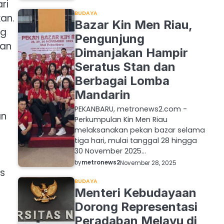
ri
BUDAYA
kan.
Bazar Kin Men Riau,
ng
Pengunjung
kan
Dimanjakan Hampir
Seratus Stan dan
Berbagai Lomba
Mandarin
PEKANBARU, metronews2.com -
an
Perkumpulan Kin Men Riau
melaksanakan pekan bazar selama
tiga hari, mulai tanggal 28 hingga
30 November 2025…
by
metronews2
November 28, 2025
s
BUDAYA
Menteri Kebudayaan
Dorong Representasi
Peradaban Melayu di