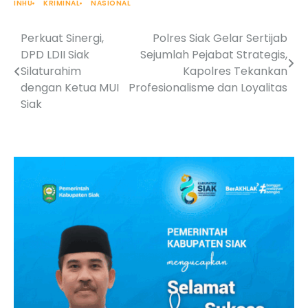
INHU
KRIMINAL
NASIONAL
Perkuat Sinergi,
Polres Siak Gelar Sertijab
Post
DPD LDII Siak
Sejumlah Pejabat Strategis,
navigation
Silaturahim
Kapolres Tekankan
dengan Ketua MUI
Profesionalisme dan Loyalitas
Siak