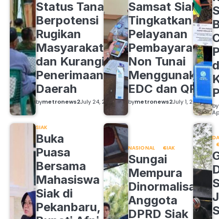
Status Tanah
Samsat Siak
S
Berpotensi
Tingkatkan
B
Rugikan
Pelayanan
C
Masyarakat
Pembayaran
P
dan Kurangi
Non Tunai
d
Penerimaan
Menggunakan
K
Daerah
EDC dan QRIS
by
metronews2
July 24, 2026
by
metronews2
July 1, 2026
by
Ap
SIAK
Buka
DA
NASIONAL
SIAK
Puasa
Sungai
Bersama
Mempura
Mahasiswa
S
Dinormalisasi,
Siak di
J
Anggota
Pekanbaru,
S
DPRD Siak