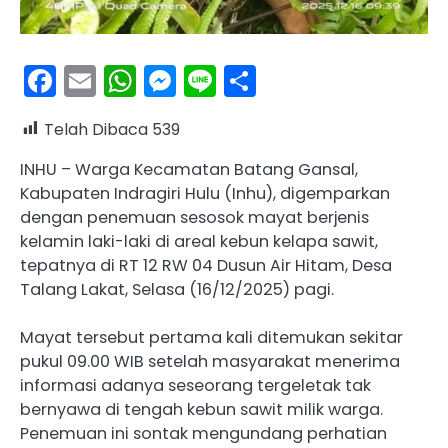
Facebook
Email
WhatsApp
Messenger
Line
Share
Telah Dibaca
539
INHU – Warga Kecamatan Batang Gansal,
Kabupaten Indragiri Hulu (Inhu), digemparkan
dengan penemuan sesosok mayat berjenis
kelamin laki-laki di areal kebun kelapa sawit,
tepatnya di RT 12 RW 04 Dusun Air Hitam, Desa
Talang Lakat, Selasa (16/12/2025) pagi.
Mayat tersebut pertama kali ditemukan sekitar
pukul 09.00 WIB setelah masyarakat menerima
informasi adanya seseorang tergeletak tak
bernyawa di tengah kebun sawit milik warga.
Penemuan ini sontak mengundang perhatian