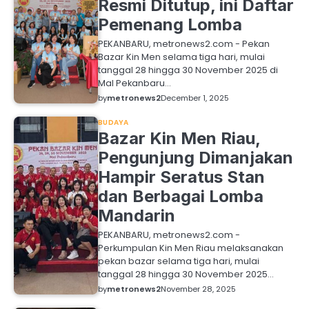
Resmi Ditutup, ini Daftar
Pemenang Lomba
PEKANBARU, metronews2.com - Pekan
Bazar Kin Men selama tiga hari, mulai
tanggal 28 hingga 30 November 2025 di
Mal Pekanbaru…
by
metronews2
December 1, 2025
BUDAYA
Bazar Kin Men Riau,
Pengunjung Dimanjakan
Hampir Seratus Stan
dan Berbagai Lomba
Mandarin
PEKANBARU, metronews2.com -
Perkumpulan Kin Men Riau melaksanakan
pekan bazar selama tiga hari, mulai
tanggal 28 hingga 30 November 2025…
by
metronews2
November 28, 2025