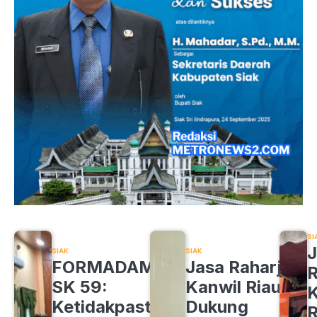
SI
J
SIAK
SIAK
FORMADAM
Jasa Raharja
R
SK 59:
Kanwil Riau
K
Ketidakpastian
Dukung
R