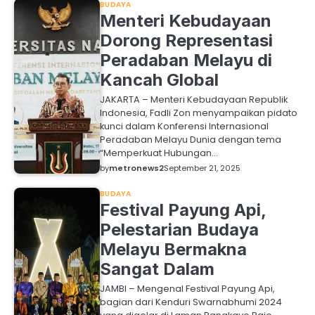
BUDAYA
Menteri Kebudayaan
Dorong Representasi
Peradaban Melayu di
Kancah Global
JAKARTA – Menteri Kebudayaan Republik
Indonesia, Fadli Zon menyampaikan pidato
kunci dalam Konferensi Internasional
Peradaban Melayu Dunia dengan tema
“Memperkuat Hubungan…
by
metronews2
September 21, 2025
BUDAYA
Festival Payung Api,
Pelestarian Budaya
Melayu Bermakna
Sangat Dalam
JAMBI – Mengenal Festival Payung Api,
bagian dari Kenduri Swarnabhumi 2024