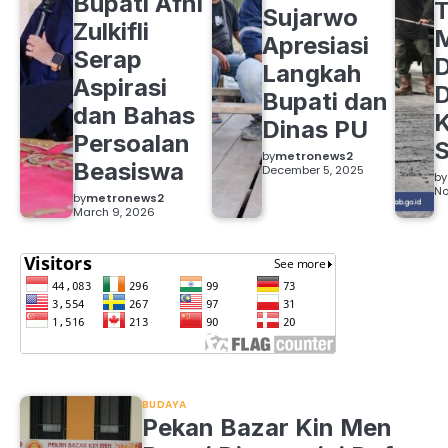
Bupati Afni
Sujarwo
Zulkifli
M
Apresiasi
Serap
D
Langkah
Aspirasi
D
Bupati dan
dan Bahas
Dinas PU
Persoalan
S
by
metronews2
Beasiswa
December 5, 2025
by
No
by
metronews2
March 9, 2026
BUDAYA
Pekan Bazar Kin Men