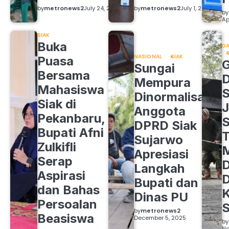
by
metronews2
July 24, 2026
by
metronews2
July 1, 2026
by
Ap
SIAK
Buka
DA
NASIONAL
SIAK
Puasa
Sungai
Bersama
Mempura
Mahasiswa
S
Dinormalisasi,
Siak di
J
Anggota
Pekanbaru,
S
DPRD Siak
Bupati Afni
Sujarwo
Zulkifli
M
Apresiasi
Serap
D
Langkah
Aspirasi
D
Bupati dan
dan Bahas
Dinas PU
Persoalan
S
by
metronews2
Beasiswa
December 5, 2025
by
No