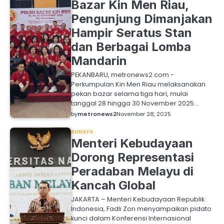
Bazar Kin Men Riau,
Pengunjung Dimanjakan
Hampir Seratus Stan
dan Berbagai Lomba
Mandarin
PEKANBARU, metronews2.com -
Perkumpulan Kin Men Riau melaksanakan
pekan bazar selama tiga hari, mulai
tanggal 28 hingga 30 November 2025…
by
metronews2
November 28, 2025
BUDAYA
Menteri Kebudayaan
Dorong Representasi
Peradaban Melayu di
Kancah Global
JAKARTA – Menteri Kebudayaan Republik
Indonesia, Fadli Zon menyampaikan pidato
kunci dalam Konferensi Internasional