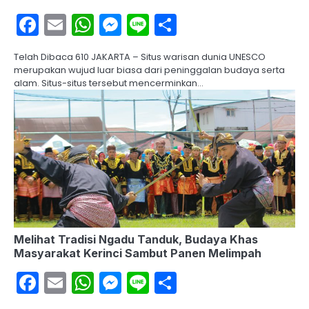
Facebook
Email
WhatsApp
Messenger
Line
Share
Telah Dibaca 610 JAKARTA – Situs warisan dunia UNESCO
merupakan wujud luar biasa dari peninggalan budaya serta
alam. Situs-situs tersebut mencerminkan…
Melihat Tradisi Ngadu Tanduk, Budaya Khas
Masyarakat Kerinci Sambut Panen Melimpah
Facebook
Email
WhatsApp
Messenger
Line
Share