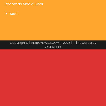
Pedoman Media Siber
REDAKSI
Copyright © [METRONEWS2.COM] [2025] |
| Powered by
RAYUNET.ID
.