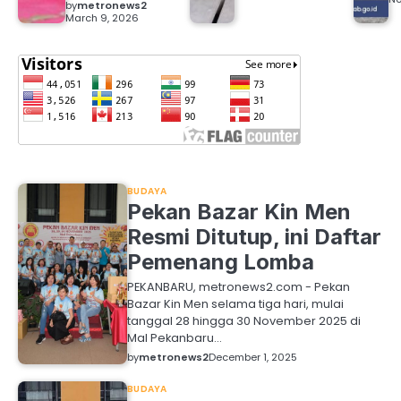
by
metronews2
March 9, 2026
BUDAYA
Pekan Bazar Kin Men
Resmi Ditutup, ini Daftar
Pemenang Lomba
PEKANBARU, metronews2.com - Pekan
Bazar Kin Men selama tiga hari, mulai
tanggal 28 hingga 30 November 2025 di
Mal Pekanbaru…
by
metronews2
December 1, 2025
BUDAYA