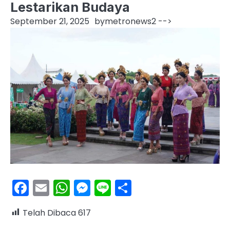
Lestarikan Budaya
September 21, 2025
by
metronews2
-->
Facebook
Email
WhatsApp
Messenger
Line
Share
Telah Dibaca
617