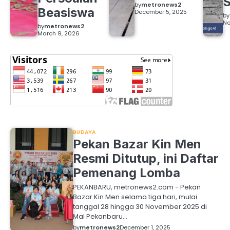
S
by
metronews2
Beasiswa
December 5, 2025
by
No
by
metronews2
March 9, 2026
BUDAYA
Pekan Bazar Kin Men
Resmi Ditutup, ini Daftar
Pemenang Lomba
PEKANBARU, metronews2.com - Pekan
Bazar Kin Men selama tiga hari, mulai
tanggal 28 hingga 30 November 2025 di
Mal Pekanbaru…
by
metronews2
December 1, 2025