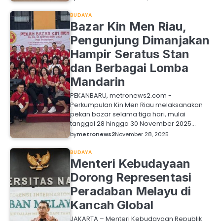
BUDAYA
Bazar Kin Men Riau,
Pengunjung Dimanjakan
Hampir Seratus Stan
dan Berbagai Lomba
Mandarin
PEKANBARU, metronews2.com -
Perkumpulan Kin Men Riau melaksanakan
pekan bazar selama tiga hari, mulai
tanggal 28 hingga 30 November 2025…
by
metronews2
November 28, 2025
BUDAYA
Menteri Kebudayaan
Dorong Representasi
Peradaban Melayu di
Kancah Global
JAKARTA – Menteri Kebudayaan Republik