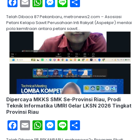
Facebook
Email
WhatsApp
Messenger
Line
Share
Telah Dibaca 87 Pekanbaru, metronews2.com – Asosiasi
Petani Kelapa Sawit Perusahaan Inti Rakyat (Aspekpir) menilai
pola kemitraan antara petani sawit…
Dipercaya MKKS SMK Se-Provinsi Riau, Prodi
Teknik Informatika UMRI Gelar LKSN 2026 Tingkat
Provinsi Riau
Facebook
Email
WhatsApp
Messenger
Line
Share
Telah Dibaca 115 PEKANBARU, metronews2- Program Studi