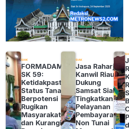
SI
J
SIAK
SIAK
FORMADAM
Jasa Raharja
R
SK 59:
Kanwil Riau
K
Ketidakpastian
Dukung
R
Status Tanah
Samsat Siak
S
Berpotensi
Tingkatkan
B
Rugikan
Pelayanan
C
Masyarakat
Pembayaran
P
dan Kurangi
Non Tunai
d