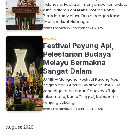
Indonesia, Fadli Zon menyampaikan pidato
kunci dalam Konferensi Internasional
Peradaban Melayu Dunia dengan tema
“Memperkuat Hubungan…
by
metronews2
September 21, 2025
BUDAYA
Festival Payung Api,
Pelestarian Budaya
Melayu Bermakna
Sangat Dalam
JAMBI – Mengenal Festival Payung Api,
bagian dari Kenduri Swarnabhumi 2024
yang digelar di Laman Rangkayo Rajo
Laksamana, Kuala Tungkal, Kabupaten
Tanjung Jabung…
by
metronews2
September 21, 2025
August 2026