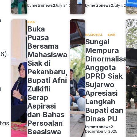
by
metronews2
by
metronews2
July 24, 2026
July 1, 2026
n
SIAK
Buka
NASIONAL
SIAK
Puasa
Sungai
Bersama
Mempura
Mahasiswa
6).
Dinormalisasi,
Siak di
Anggota
Pekanbaru,
DPRD Siak
Bupati Afni
Sujarwo
Zulkifli
a
Apresiasi
Serap
Langkah
Aspirasi
Bupati dan
dan Bahas
Dinas PU
Persoalan
tas
by
metronews2
Beasiswa
December 5, 2025