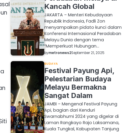
asal
Kancah Global
pun
JAKARTA – Menteri Kebudayaan
Republik Indonesia, Fadli Zon
menyampaikan pidato kunci dalam
Konferensi Internasional Peradaban
Melayu Dunia dengan tema
“Memperkuat Hubungan…
by
metronews2
September 21, 2025
BUDAYA
Festival Payung Api,
ya
Pelestarian Budaya
Melayu Bermakna
an
Sangat Dalam
JAMBI – Mengenal Festival Payung
Api, bagian dari Kenduri
Swarnabhumi 2024 yang digelar di
iti
Laman Rangkayo Rajo Laksamana,
Kuala Tungkal, Kabupaten Tanjung