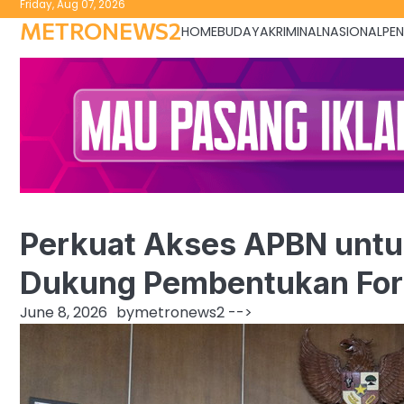
Friday, Aug 07, 2026
to
METRONEWS2
HOME
BUDAYA
KRIMINAL
NASIONAL
PEN
content
Perkuat Akses APBN untuk
Dukung Pembentukan Foru
June 8, 2026
by
metronews2
-->