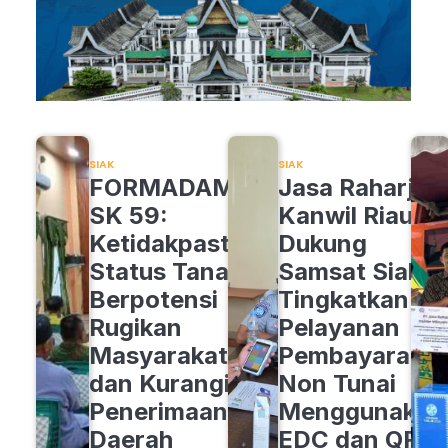
SIAK
SIAK
FORMADAM
Jasa Raharja
SK 59:
Kanwil Riau
Ketidakpastian
Dukung
Status Tanah
Samsat Siak
Berpotensi
Tingkatkan
Rugikan
Pelayanan
Masyarakat
Pembayaran
dan Kurangi
Non Tunai
Penerimaan
Menggunakan
Daerah
EDC dan QRIS