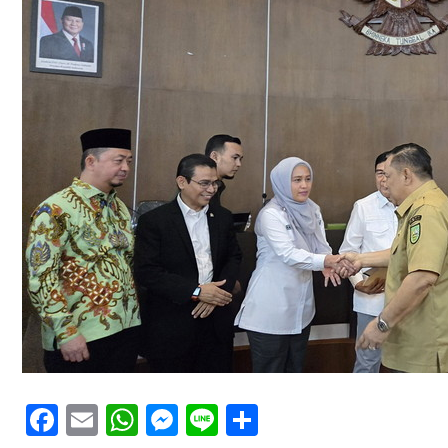
Facebook
Email
WhatsApp
Messenger
Line
Share