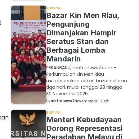
BUDAYA
Bazar Kin Men Riau,
g
Pengunjung
t
Dimanjakan Hampir
Seratus Stan dan
Berbagai Lomba
Mandarin
PEKANBARU, metronews2.com -
Perkumpulan Kin Men Riau
melaksanakan pekan bazar selama
tiga hari, mulai tanggal 28 hingga
30 November 2025…
by
metronews2
November 28, 2025
BUDAYA
kan
Menteri Kebudayaan
Dorong Representasi
Peradaban Melayu di