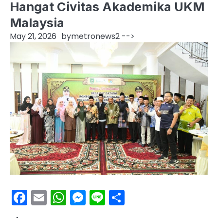
Hangat Civitas Akademika UKM
Malaysia
May 21, 2026
by
metronews2
-->
Facebook
Email
WhatsApp
Messenger
Line
Share