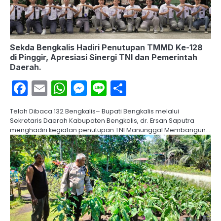
Sekda Bengkalis Hadiri Penutupan TMMD Ke-128
di Pinggir, Apresiasi Sinergi TNI dan Pemerintah
Daerah.
Facebook
Email
WhatsApp
Messenger
Line
Share
Telah Dibaca 132 Bengkalis– Bupati Bengkalis melalui
Sekretaris Daerah Kabupaten Bengkalis, dr. Ersan Saputra
menghadiri kegiatan penutupan TNI Manunggal Membangun…