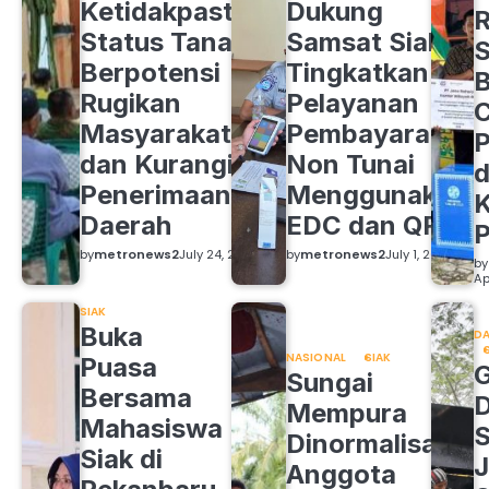
Ketidakpastian
Dukung
R
Status Tanah
Samsat Siak
S
Berpotensi
Tingkatkan
B
Rugikan
Pelayanan
C
Masyarakat
Pembayaran
P
dan Kurangi
Non Tunai
d
Penerimaan
Menggunakan
K
Daerah
EDC dan QRIS
by
metronews2
July 24, 2026
by
metronews2
July 1, 2026
by
Ap
SIAK
Buka
DA
NASIONAL
SIAK
Puasa
Sungai
Bersama
Mempura
Mahasiswa
S
Dinormalisasi,
Siak di
J
Anggota