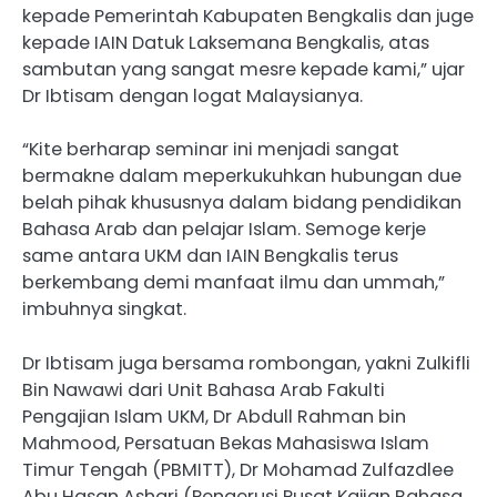
kepade Pemerintah Kabupaten Bengkalis dan juge
kepade IAIN Datuk Laksemana Bengkalis, atas
sambutan yang sangat mesre kepade kami,” ujar
Dr Ibtisam dengan logat Malaysianya.
“Kite berharap seminar ini menjadi sangat
bermakne dalam meperkukuhkan hubungan due
belah pihak khususnya dalam bidang pendidikan
Bahasa Arab dan pelajar Islam. Semoge kerje
same antara UKM dan IAIN Bengkalis terus
berkembang demi manfaat ilmu dan ummah,”
imbuhnya singkat.
Dr Ibtisam juga bersama rombongan, yakni Zulkifli
Bin Nawawi dari Unit Bahasa Arab Fakulti
Pengajian Islam UKM, ⁠Dr Abdull Rahman bin
Mahmood, Persatuan Bekas Mahasiswa Islam
Timur Tengah (PBMITT), ⁠Dr Mohamad Zulfazdlee
Abu Hasan Ashari (Pengerusi Pusat Kajian Bahasa