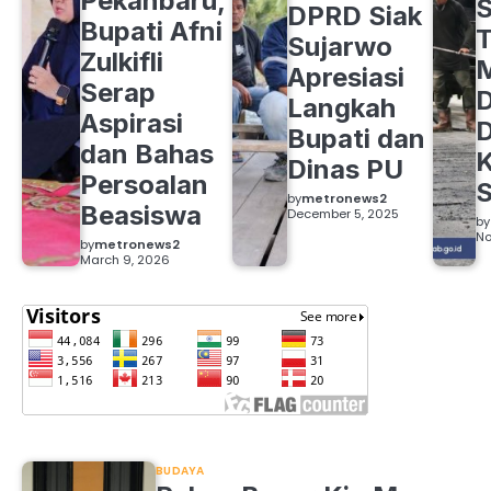
Pekanbaru,
S
DPRD Siak
Bupati Afni
Sujarwo
Zulkifli
M
Apresiasi
Serap
D
Langkah
Aspirasi
D
Bupati dan
dan Bahas
Dinas PU
Persoalan
S
by
metronews2
Beasiswa
December 5, 2025
by
No
by
metronews2
March 9, 2026
BUDAYA