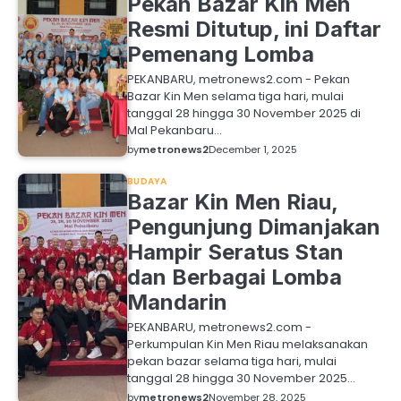
Pekan Bazar Kin Men
Resmi Ditutup, ini Daftar
Pemenang Lomba
PEKANBARU, metronews2.com - Pekan
Bazar Kin Men selama tiga hari, mulai
tanggal 28 hingga 30 November 2025 di
Mal Pekanbaru…
by
metronews2
December 1, 2025
BUDAYA
Bazar Kin Men Riau,
Pengunjung Dimanjakan
Hampir Seratus Stan
dan Berbagai Lomba
Mandarin
PEKANBARU, metronews2.com -
Perkumpulan Kin Men Riau melaksanakan
pekan bazar selama tiga hari, mulai
tanggal 28 hingga 30 November 2025…
by
metronews2
November 28, 2025