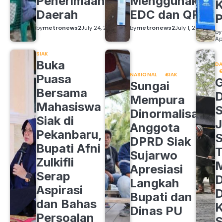
Penerimaan
Menggunakan
K
Daerah
EDC dan QRIS
by
metronews2
July 24, 2026
by
metronews2
July 1, 2026
by
Ap
SIAK
Buka
DA
NASIONAL
SIAK
Puasa
Sungai
Bersama
Mempura
Mahasiswa
S
Dinormalisasi,
Siak di
J
Anggota
Pekanbaru,
S
DPRD Siak
Bupati Afni
Sujarwo
Zulkifli
M
Apresiasi
Serap
D
Langkah
Aspirasi
D
Bupati dan
dan Bahas
Dinas PU
Persoalan
S