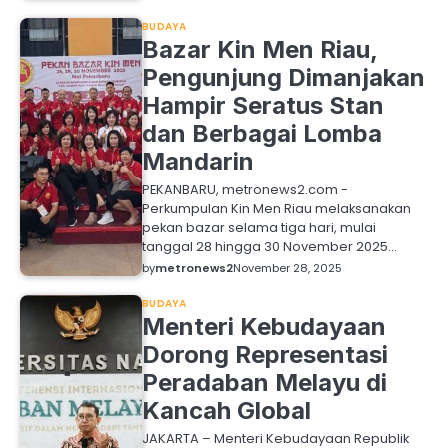
BUDAYA
Bazar Kin Men Riau,
Pengunjung Dimanjakan
Hampir Seratus Stan
dan Berbagai Lomba
Mandarin
PEKANBARU, metronews2.com -
Perkumpulan Kin Men Riau melaksanakan
pekan bazar selama tiga hari, mulai
tanggal 28 hingga 30 November 2025…
by
metronews2
November 28, 2025
BUDAYA
Menteri Kebudayaan
Dorong Representasi
Peradaban Melayu di
Kancah Global
JAKARTA – Menteri Kebudayaan Republik