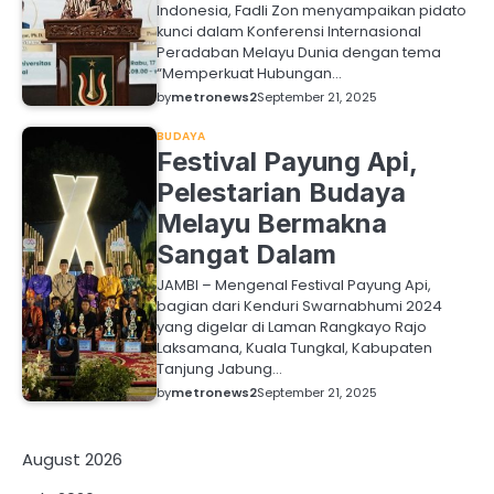
Indonesia, Fadli Zon menyampaikan pidato
kunci dalam Konferensi Internasional
Peradaban Melayu Dunia dengan tema
“Memperkuat Hubungan…
by
metronews2
September 21, 2025
BUDAYA
Festival Payung Api,
Pelestarian Budaya
Melayu Bermakna
Sangat Dalam
JAMBI – Mengenal Festival Payung Api,
bagian dari Kenduri Swarnabhumi 2024
yang digelar di Laman Rangkayo Rajo
Laksamana, Kuala Tungkal, Kabupaten
Tanjung Jabung…
by
metronews2
September 21, 2025
August 2026