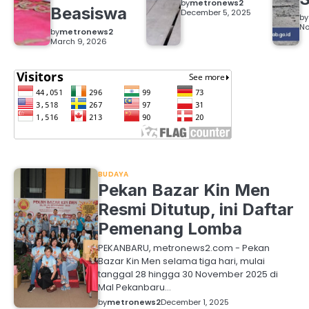
by
metronews2
Beasiswa
December 5, 2025
by
No
by
metronews2
March 9, 2026
BUDAYA
Pekan Bazar Kin Men
Resmi Ditutup, ini Daftar
Pemenang Lomba
PEKANBARU, metronews2.com - Pekan
Bazar Kin Men selama tiga hari, mulai
tanggal 28 hingga 30 November 2025 di
Mal Pekanbaru…
by
metronews2
December 1, 2025