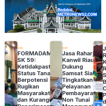
SI
J
SIAK
SIAK
FORMADAM
Jasa Raharja
R
SK 59:
Kanwil Riau
K
Ketidakpastian
Dukung
R
Status Tanah
Samsat Siak
S
Berpotensi
Tingkatkan
B
Rugikan
Pelayanan
C
Masyarakat
Pembayaran
P
dan Kurangi
Non Tunai
d