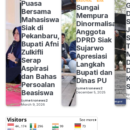
NASIONAL
SIAK
Puasa
Sungai
Bersama
Mempura
Mahasiswa
S
Dinormalisasi,
Siak di
J
Anggota
Pekanbaru,
S
DPRD Siak
Bupati Afni
Sujarwo
Zulkifli
M
Apresiasi
Serap
D
Langkah
Aspirasi
D
Bupati dan
dan Bahas
Dinas PU
Persoalan
S
by
metronews2
Beasiswa
December 5, 2025
by
No
by
metronews2
March 9, 2026