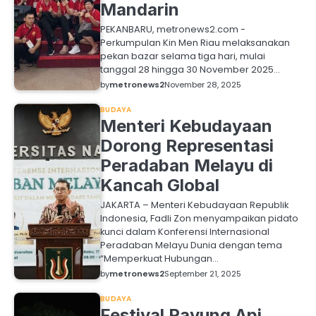
Mandarin
PEKANBARU, metronews2.com -
Perkumpulan Kin Men Riau melaksanakan
pekan bazar selama tiga hari, mulai
tanggal 28 hingga 30 November 2025…
by
metronews2
November 28, 2025
BUDAYA
Menteri Kebudayaan
Dorong Representasi
Peradaban Melayu di
Kancah Global
JAKARTA – Menteri Kebudayaan Republik
Indonesia, Fadli Zon menyampaikan pidato
kunci dalam Konferensi Internasional
Peradaban Melayu Dunia dengan tema
“Memperkuat Hubungan…
by
metronews2
September 21, 2025
BUDAYA
Festival Payung Api,