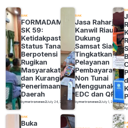
SI
J
SIAK
SIAK
FORMADAM
Jasa Raharja
R
SK 59:
Kanwil Riau
K
Ketidakpastian
Dukung
R
Status Tanah
Samsat Siak
S
Berpotensi
Tingkatkan
B
Rugikan
Pelayanan
C
Masyarakat
Pembayaran
P
dan Kurangi
Non Tunai
d
Penerimaan
Menggunakan
K
Daerah
EDC dan QRIS
by
metronews2
July 24, 2026
by
metronews2
July 1, 2026
by
Ap
SIAK
Buka
DA