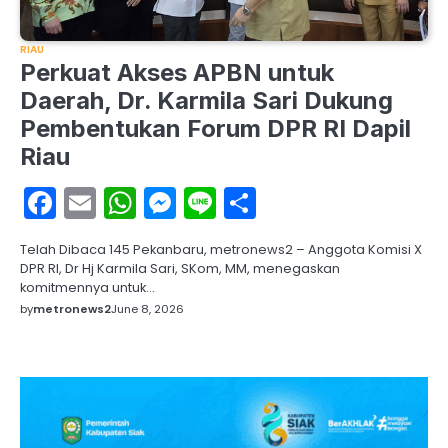
RIAU
Perkuat Akses APBN untuk
Daerah, Dr. Karmila Sari Dukung
Pembentukan Forum DPR RI Dapil
Riau
Facebook
Email
WhatsApp
Messenger
Line
Share
Telah Dibaca 145 Pekanbaru, metronews2 – Anggota Komisi X
DPR RI, Dr Hj Karmila Sari, SKom, MM, menegaskan
komitmennya untuk…
by
metronews2
June 8, 2026