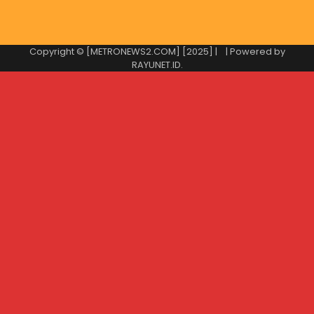
Copyright © [METRONEWS2.COM] [2025] |
| Powered by
RAYUNET.ID
.