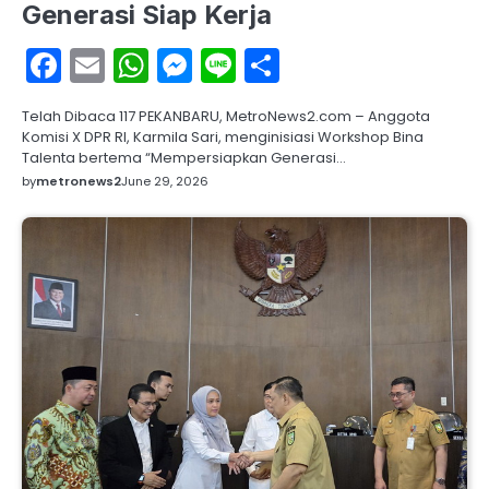
Generasi Siap Kerja
Facebook
Email
WhatsApp
Messenger
Line
Share
Telah Dibaca 117 PEKANBARU, MetroNews2.com – Anggota
Komisi X DPR RI, Karmila Sari, menginisiasi Workshop Bina
Talenta bertema “Mempersiapkan Generasi…
by
metronews2
June 29, 2026