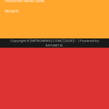
Pedoman Media Siber
REDAKSI
Copyright © [METRONEWS2.COM] [2025] |
| Powered by
RAYUNET.ID
.