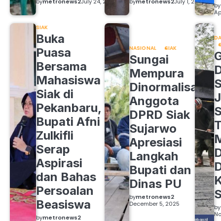
by
metronews2
July 24, 2026
by
metronews2
July 1, 2026
by
Ap
SIAK
Buka
DA
NASIONAL
SIAK
Puasa
Sungai
Bersama
Mempura
Mahasiswa
S
Dinormalisasi,
Siak di
J
Anggota
Pekanbaru,
S
DPRD Siak
Bupati Afni
Sujarwo
Zulkifli
M
Apresiasi
Serap
D
Langkah
Aspirasi
D
Bupati dan
dan Bahas
Dinas PU
Persoalan
S
by
metronews2
Beasiswa
December 5, 2025
by
No
by
metronews2