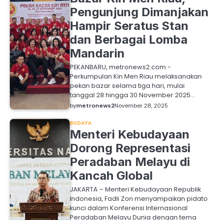
Pengunjung Dimanjakan
Hampir Seratus Stan
dan Berbagai Lomba
Mandarin
PEKANBARU, metronews2.com -
Perkumpulan Kin Men Riau melaksanakan
pekan bazar selama tiga hari, mulai
tanggal 28 hingga 30 November 2025…
by
metronews2
November 28, 2025
BUDAYA
Menteri Kebudayaan
Dorong Representasi
Peradaban Melayu di
Kancah Global
JAKARTA – Menteri Kebudayaan Republik
Indonesia, Fadli Zon menyampaikan pidato
kunci dalam Konferensi Internasional
Peradaban Melayu Dunia dengan tema